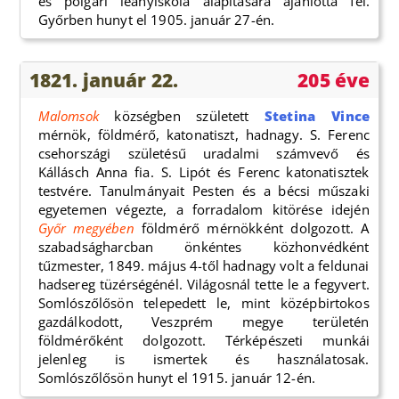
és polgári leányiskola alapítására ajánlotta fel.
Győrben hunyt el 1905. január 27-én.
1821. január 22.
205 éve
Malomsok
községben született
Stetina Vince
mérnök, földmérő, katonatiszt, hadnagy. S. Ferenc
csehországi születésű uradalmi számvevő és
Kállásch Anna fia. S. Lipót és Ferenc katonatisztek
testvére. Tanulmányait Pesten és a bécsi műszaki
egyetemen végezte, a forradalom kitörése idején
Győr megyében
földmérő mérnökként dolgozott. A
szabadságharcban önkéntes közhonvédként
tűzmester, 1849. május 4-től hadnagy volt a feldunai
hadsereg tüzérségénél. Világosnál tette le a fegyvert.
Somlószőlősön telepedett le, mint középbirtokos
gazdálkodott, Veszprém megye területén
földmérőként dolgozott. Térképészeti munkái
jelenleg is ismertek és használatosak.
Somlószőlősön hunyt el 1915. január 12-én.