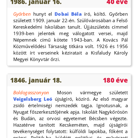
1986. január 16.
40 éve
Győrben
hunyt el
Dobai Béla
író, költő. Győrben
született 1909. január 22-én. Szülővárosában a Felső
Kereskedelmi Iskolában tanult. Újjászületés címmel
1939-ben jelentek meg válogatott versei, majd
Népemnek című kötete 1943-ban. A Kovács Pál
Közművelődési Társaság titkára volt. 1926 és 1956
között írt verseinek kéziratait a Kisfaludy Károly
Megyei Könyvtár őrzi.
1846. január 18.
180 éve
Boldogasszonyon
Moson vármegye született
Veigelsberg Leó
újságíró, közíró. Az első magyar
zsidó értelmiségi nemzedék tagja. Ignotusnak, a
Nyugat főszerkesztőjének apja. Iskoláit Nagykőrösön
és Budán, az orvosi egyetemet Bécsben végezte.
Hazatérve tanított Kecskeméten, majd újságírói
tevékenységet folytatott: külföldi lapokba, főként a
prágai Politik-ba küldött politikai és művészeti