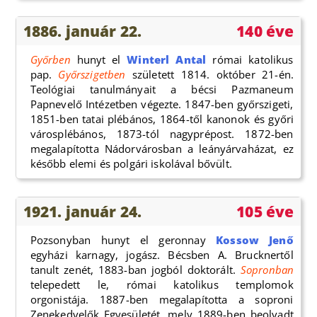
1886. január 22.
140 éve
Győrben
hunyt el
Winterl Antal
római katolikus
pap.
Győrszigetben
született 1814. október 21-én.
Teológiai tanulmányait a bécsi Pazmaneum
Papnevelő Intézetben végezte. 1847-ben győrszigeti,
1851-ben tatai plébános, 1864-től kanonok és győri
városplébános, 1873-tól nagyprépost. 1872-ben
megalapította Nádorvárosban a leányárvaházat, ez
később elemi és polgári iskolával bővült.
1921. január 24.
105 éve
Pozsonyban hunyt el geronnay
Kossow Jenő
egyházi karnagy, jogász. Bécsben A. Brucknertől
tanult zenét, 1883-ban jogból doktorált.
Sopronban
telepedett le, római katolikus templomok
orgonistája. 1887-ben megalapította a soproni
Zenekedvelők Egyesületét, mely 1889-ben beolvadt