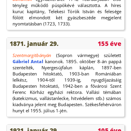
tényleg működő püspökévé választotta. A híres
kuruc kapitány, Telekesi Török István és felesége
fölött elmondott két gyászbeszéde megjelent
nyomtatásban (1723, 1733).
1871. január 29.
155 éve
Szentmargitbányán
(Sopron vármegye) született
Gábriel Antal
kanonok. 1895. október 8-án pappá
szentelték, Nyergesújfalun káplán, 1897-ben
Budapesten hitoktató, 1903-ban Romániában
lelkész, 1904-től 1939-ig, nyugdíjazásáig
Budapesten hitoktató, 1942-ben a fővárosi Szent
Ferenc Kórház egyházi rektora. Vallási témában
(katekizmus, vallástanlecke, hitvédelem stb.) számos
kiadványa jelent meg Budapesten. Székesfehérváron
hunyt el 1955. július 1-jén.
1921. január 29.
105 éve