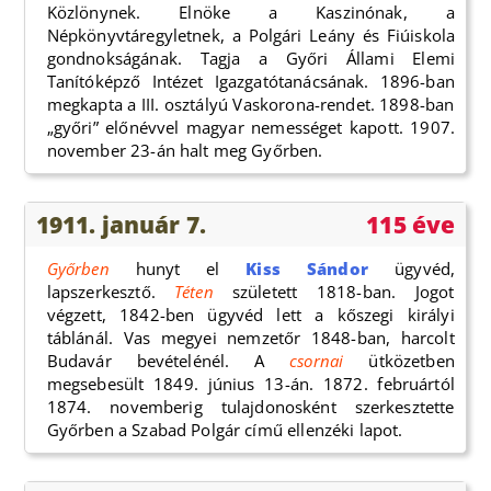
Közlönynek. Elnöke a Kaszinónak, a
Népkönyvtáregyletnek, a Polgári Leány és Fiúiskola
gondnokságának. Tagja a Győri Állami Elemi
Tanítóképző Intézet Igazgatótanácsának. 1896-ban
megkapta a III. osztályú Vaskorona-rendet. 1898-ban
„győri” előnévvel magyar nemességet kapott. 1907.
november 23-án halt meg Győrben.
1911. január 7.
115 éve
Győrben
hunyt el
Kiss Sándor
ügyvéd,
lapszerkesztő.
Téten
született 1818-ban. Jogot
végzett, 1842-ben ügyvéd lett a kőszegi királyi
táblánál. Vas megyei nemzetőr 1848-ban, harcolt
Budavár bevételénél. A
csornai
ütközetben
megsebesült 1849. június 13-án. 1872. februártól
1874. novemberig tulajdonosként szerkesztette
Győrben a Szabad Polgár című ellenzéki lapot.