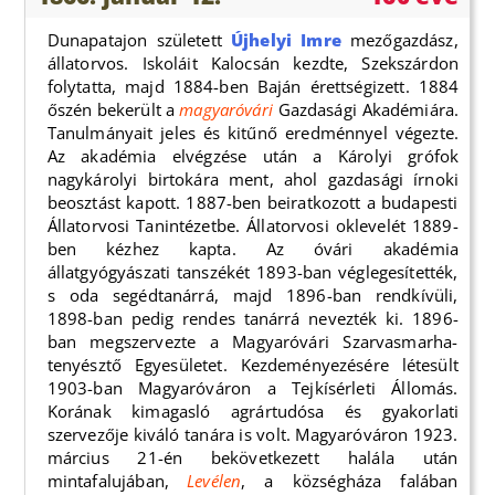
Dunapatajon született
Újhelyi Imre
mezőgazdász,
állatorvos. Iskoláit Kalocsán kezdte, Szekszárdon
folytatta, majd 1884-ben Baján érettségizett. 1884
őszén bekerült a
magyaróvári
Gazdasági Akadémiára.
Tanulmányait jeles és kitűnő eredménnyel végezte.
Az akadémia elvégzése után a Károlyi grófok
nagykárolyi birtokára ment, ahol gazdasági írnoki
beosztást kapott. 1887-ben beiratkozott a budapesti
Állatorvosi Tanintézetbe. Állatorvosi oklevelét 1889-
ben kézhez kapta. Az óvári akadémia
állatgyógyászati tanszékét 1893-ban véglegesítették,
s oda segédtanárrá, majd 1896-ban rendkívüli,
1898-ban pedig rendes tanárrá nevezték ki. 1896-
ban megszervezte a Magyaróvári Szarvasmarha-
tenyésztő Egyesületet. Kezdeményezésére létesült
1903-ban Magyaróváron a Tejkísérleti Állomás.
Korának kimagasló agrártudósa és gyakorlati
szervezője kiváló tanára is volt. Magyaróváron 1923.
március 21-én bekövetkezett halála után
mintafalujában,
Levélen
, a községháza falában