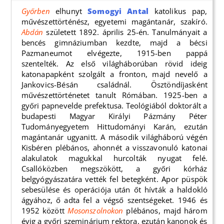
Győrben
elhunyt
Somogyi Antal
katolikus pap,
művészettörténész, egyetemi magántanár, szakíró.
Abdán
született 1892. április 25-én. Tanulmányait a
bencés gimnáziumban kezdte, majd a bécsi
Pazmaneumot elvégezte, 1915-ben pappá
szentelték. Az első világháborúban rövid ideig
katonapapként szolgált a fronton, majd nevelő a
Jankovics-Bésán családnál. Ösztöndíjasként
művészettörténetet tanult Rómában. 1925-ben a
győri papnevelde prefektusa. Teológiából doktorált a
budapesti Magyar Királyi Pázmány Péter
Tudományegyetem Hittudományi Karán, ezután
magántanár ugyanitt. A második világháború végén
Kisbéren plébános, ahonnét a visszavonuló katonai
alakulatok magukkal hurcolták nyugat felé.
Csallóközben megszökött, a győri kórház
belgyógyászatára vették fel betegként. Apor püspök
sebesülése és operációja után őt hívták a haldokló
ágyához, ő adta fel a végső szentségeket. 1946 és
1952 között
Mosonszolnokon
plébános, majd három
évig a győri szeminárium rektora, ezután kanonok és