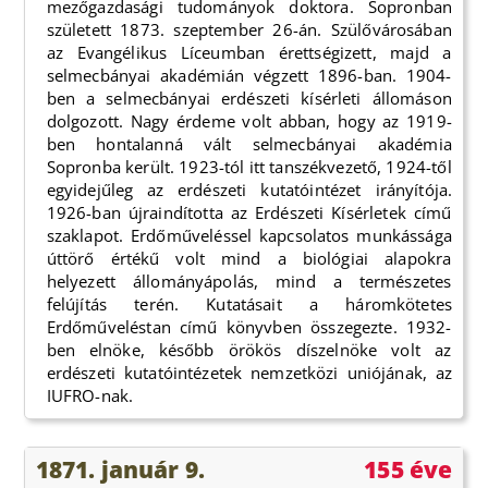
mezőgazdasági tudományok doktora. Sopronban
született 1873. szeptember 26-án. Szülővárosában
az Evangélikus Líceumban érettségizett, majd a
selmecbányai akadémián végzett 1896-ban. 1904-
ben a selmecbányai erdészeti kísérleti állomáson
dolgozott. Nagy érdeme volt abban, hogy az 1919-
ben hontalanná vált selmecbányai akadémia
Sopronba került. 1923-tól itt tanszékvezető, 1924-től
egyidejűleg az erdészeti kutatóintézet irányítója.
1926-ban újraindította az Erdészeti Kísérletek című
szaklapot. Erdőműveléssel kapcsolatos munkássága
úttörő értékű volt mind a biológiai alapokra
helyezett állományápolás, mind a természetes
felújítás terén. Kutatásait a háromkötetes
Erdőműveléstan című könyvben összegezte. 1932-
ben elnöke, később örökös díszelnöke volt az
erdészeti kutatóintézetek nemzetközi uniójának, az
IUFRO-nak.
1871. január 9.
155 éve