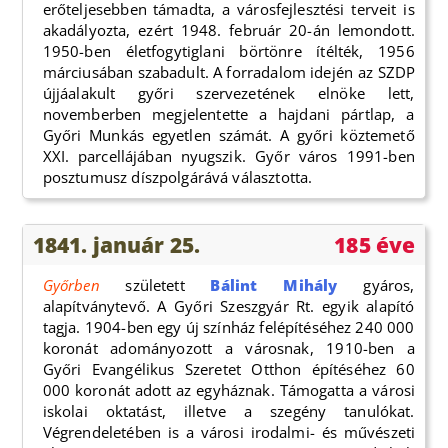
erőteljesebben támadta, a városfejlesztési terveit is
akadályozta, ezért 1948. február 20-án lemondott.
1950-ben életfogytiglani börtönre ítélték, 1956
márciusában szabadult. A forradalom idején az SZDP
újjáalakult győri szervezetének elnöke lett,
novemberben megjelentette a hajdani pártlap, a
Győri Munkás egyetlen számát. A győri köztemető
XXI. parcellájában nyugszik. Győr város 1991-ben
posztumusz díszpolgárává választotta.
1841. január 25.
185 éve
Győrben
született
Bálint Mihály
gyáros,
alapítványtevő. A Győri Szeszgyár Rt. egyik alapító
tagja. 1904-ben egy új színház felépítéséhez 240 000
koronát adományozott a városnak, 1910-ben a
Győri Evangélikus Szeretet Otthon építéséhez 60
000 koronát adott az egyháznak. Támogatta a városi
iskolai oktatást, illetve a szegény tanulókat.
Végrendeletében is a városi irodalmi- és művészeti