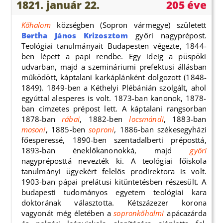
1821. január 22.
205 éve
Kőhalom
községben (Sopron vármegye) született
Bertha János Krizosztom
győri nagyprépost.
Teológiai tanulmányait Budapesten végezte, 1844-
ben lépett a papi rendbe. Egy ideig a püspöki
udvarban, majd a szemináriumi prefektusi állásban
működött, káptalani karkáplánként dolgozott (1848-
1849). 1849-ben a Kéthelyi Plébánián szolgált, ahol
egyúttal alesperes is volt. 1873-ban kanonok, 1878-
ban címzetes prépost lett. A káptalani rangsorban
1878-ban
rábai
, 1882-ben
locsmándi
, 1883-ban
mosoni
, 1885-ben
soproni
, 1886-ban székesegyházi
főesperessé, 1890-ben szentadalberti préposttá,
1893-ban éneklőkanonokká, majd
győri
nagypréposttá nevezték ki. A teológiai főiskola
tanulmányi ügyekért felelős prodirektora is volt.
1903-ban pápai prelátusi kitüntetésben részesült. A
budapesti tudományos egyetem teológiai kara
doktorának választotta. Kétszázezer korona
vagyonát még életében a
sopronkőhalmi
apácazárda