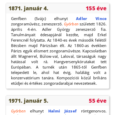
1871. január 4.
155 éve
Genfben (Svájc) elhunyt
Adler Vince
zongoraművész, zeneszerző.
Győrben
született 1826.
április 4-én. Adler György zeneszerző fia.
Tanulmányait édesapjánál kezdte, majd Erkel
Ferencnél folytatta. Az 1840-es évek második felétől
Bécsben majd Párizsban élt. Az 1860-as években
Párizs egyik elismert zongoraművésze. Kapcsolatban
állt Wagnerrel, Bülow-val, Laloval, társaságuk nagy
hatással volt rá. Hangversenykörutakat tett
Európában. A turnék után 1865-től Genfben
telepedett le, ahol hat évig, haláláig volt a
konzervatórium tanára. Kompozíciói közül briliáns
etűdjei és értékes zongoradarabjai nevezetesek.
1971. január 5.
55 éve
Győrben
elhunyt
Halmi József
röntgenorvos.