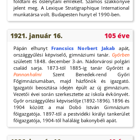
földtani és őslénytani emlékeit. Számos szakkönyve
jelent meg. A Lexique Stratigraphique International
munkatársa volt. Budapesten hunyt el 1990-ben.
1921. január 16.
105 éve
Pápán elhunyt
Francsics Norbert Jakab
apát,
országgyűlési képviselő, gimnáziumi tanár.
Győrben
született 1848. december 3-án. Nádorvárosi polgári
család sarja. 1873-tól 1885-ig tanár Győrött a
Pannonhalmi
Szent Benedek-rend Győri
Főgimnáziumában, majd házfőnök és igazgató.
Igazgatói beosztása idején épült az új gimnázium.
Vezetői évei során szerkesztette az iskola évkönyvét.
Győr országgyűlési képviselője (1892-1896). 1896 és
1904 között a mai Dobó István Gimnázium
főigazgatója. 1897-től a pestvidéki királyi tankerület
főigazgatója, 1904-től haláláig bakonybéli apát.