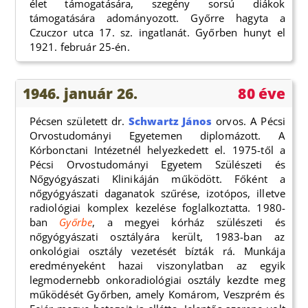
élet támogatására, szegény sorsú diákok
támogatására adományozott. Győrre hagyta a
Czuczor utca 17. sz. ingatlanát. Győrben hunyt el
1921. február 25-én.
1946. január 26.
80 éve
Pécsen született dr.
Schwartz János
orvos. A Pécsi
Orvostudományi Egyetemen diplomázott. A
Kórbonctani Intézetnél helyezkedett el. 1975-től a
Pécsi Orvostudományi Egyetem Szülészeti és
Nőgyógyászati Klinikáján működött. Főként a
nőgyógyászati daganatok szűrése, izotópos, illetve
radiológiai komplex kezelése foglalkoztatta. 1980-
ban
Győrbe
, a megyei kórház szülészeti és
nőgyógyászati osztályára került, 1983-ban az
onkológiai osztály vezetését bízták rá. Munkája
eredményeként hazai viszonylatban az egyik
legmodernebb onkoradiológiai osztály kezdte meg
működését Győrben, amely Komárom, Veszprém és