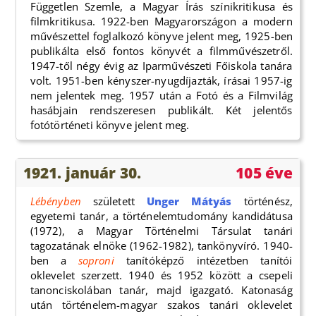
Független Szemle, a Magyar Írás színikritikusa és
filmkritikusa. 1922-ben Magyarországon a modern
művészettel foglalkozó könyve jelent meg, 1925-ben
publikálta első fontos könyvét a filmművészetről.
1947-től négy évig az Iparművészeti Főiskola tanára
volt. 1951-ben kényszer-nyugdíjazták, írásai 1957-ig
nem jelentek meg. 1957 után a Fotó és a Filmvilág
hasábjain rendszeresen publikált. Két jelentős
fotótörténeti könyve jelent meg.
1921. január 30.
105 éve
Lébényben
született
Unger Mátyás
történész,
egyetemi tanár, a történelemtudomány kandidátusa
(1972), a Magyar Történelmi Társulat tanári
tagozatának elnöke (1962-1982), tankönyvíró. 1940-
ben a
soproni
tanítóképző intézetben tanítói
oklevelet szerzett. 1940 és 1952 között a csepeli
tanonciskolában tanár, majd igazgató. Katonaság
után történelem-magyar szakos tanári oklevelet