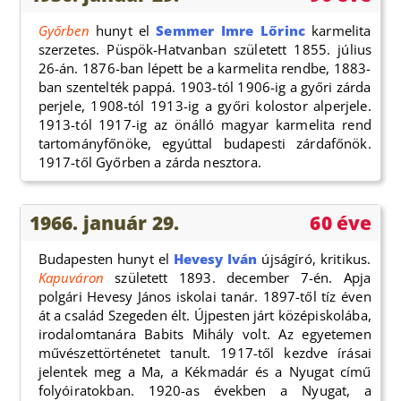
Győrben
hunyt el
Semmer Imre Lőrinc
karmelita
szerzetes. Püspök-Hatvanban született 1855. július
26-án. 1876-ban lépett be a karmelita rendbe, 1883-
ban szentelték pappá. 1903-tól 1906-ig a győri zárda
perjele, 1908-tól 1913-ig a győri kolostor alperjele.
1913-tól 1917-ig az önálló magyar karmelita rend
tartományfőnöke, egyúttal budapesti zárdafőnök.
1917-től Győrben a zárda nesztora.
1966. január 29.
60 éve
Budapesten hunyt el
Hevesy Iván
újságíró, kritikus.
Kapuváron
született 1893. december 7-én. Apja
polgári Hevesy János iskolai tanár. 1897-től tíz éven
át a család Szegeden élt. Újpesten járt középiskolába,
irodalomtanára Babits Mihály volt. Az egyetemen
művészettörténetet tanult. 1917-től kezdve írásai
jelentek meg a Ma, a Kékmadár és a Nyugat című
folyóiratokban. 1920-as években a Nyugat, a