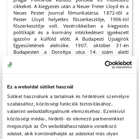
cikkeket. A kiegyezés után a Neuer Freier Lloyd és a
Neues Pester Journal főmunkatársa. 1872-től a
Pester Lloyd helyettes főszerkesztője, 1906-tól
főszerkesztője volt. Vezércikkeiben a kiegyezés
politikáját és a kormány intézkedéseit igyekezett
igazolni a külföld előtt. A Budapesti Újságírók
Egyesületének alelnöke. 1907. október 31-én
Budapesten a Dorottya utca 14. szám alatti
szerkesztői helyiségben főbe lőtte magát. A Kozma
utcai izraelita temetőben nyugszik.
1896. január 19.
130 éve
Ez a weboldal sütiket használ
Sütiket használunk a tartalmak és hirdetések személyre
Beleden
született
Friedbauer Béla
festőművész,
szabásához, közösségi funkciók biztosításához,
szobrász. Kernstok Károly budapesti képzőművészeti
szabadiskolájában tanult szobrászatot Vedres
valamint weboldalforgalmunk elemzéséhez. Ezenkívül
Márktól. Itt ismerkedett meg későbbi barátjával,
közösségi média-, hirdető- és elemező partnereinkkel
Derkovits Gyulával. A kommunista mozgalom
megosztjuk az Ön weboldalhasználatra vonatkozó
számára festett és rajzolt. A budapesti
adatait, akik kombinálhatják az adatokat más olyan
Képzőművészeti Főiskolára járt, ahonnan baloldali