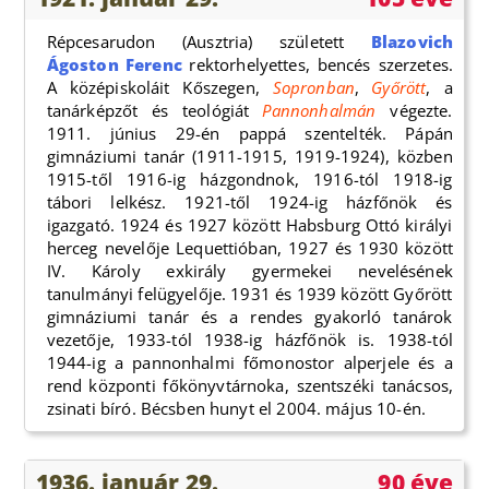
Répcesarudon (Ausztria) született
Blazovich
Ágoston Ferenc
rektorhelyettes, bencés szerzetes.
A középiskoláit Kőszegen,
Sopronban
,
Győrött
, a
tanárképzőt és teológiát
Pannonhalmán
végezte.
1911. június 29-én pappá szentelték. Pápán
gimnáziumi tanár (1911-1915, 1919-1924), közben
1915-től 1916-ig házgondnok, 1916-tól 1918-ig
tábori lelkész. 1921-től 1924-ig házfőnök és
igazgató. 1924 és 1927 között Habsburg Ottó királyi
herceg nevelője Lequettióban, 1927 és 1930 között
IV. Károly exkirály gyermekei nevelésének
tanulmányi felügyelője. 1931 és 1939 között Győrött
gimnáziumi tanár és a rendes gyakorló tanárok
vezetője, 1933-tól 1938-ig házfőnök is. 1938-tól
1944-ig a pannonhalmi főmonostor alperjele és a
rend központi főkönyvtárnoka, szentszéki tanácsos,
zsinati bíró. Bécsben hunyt el 2004. május 10-én.
1936. január 29.
90 éve