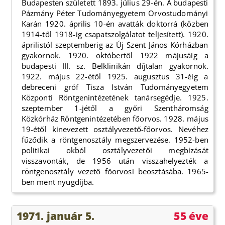
Budapesten született 1893. július 29-én. A budapesti
Pázmány Péter Tudományegyetem Orvostudományi
Karán 1920. április 10-én avatták doktorrá (közben
1914-től 1918-ig csapatszolgálatot teljesített). 1920.
áprilistól szeptemberig az Új Szent János Kórházban
gyakornok. 1920. októbertől 1922 májusáig a
budapesti III. sz. Belklinikán díjtalan gyakornok.
1922. május 22-étől 1925. augusztus 31-éig a
debreceni gróf Tisza István Tudományegyetem
Központi Röntgenintézetének tanársegédje. 1925.
szeptember 1-jétől a győri Szentháromság
Közkórház Röntgenintézetében főorvos. 1928. május
19-étől kinevezett osztályvezető-főorvos. Nevéhez
fűződik a röntgenosztály megszervezése. 1952-ben
politikai okból osztályvezetői megbízását
visszavonták, de 1956 után visszahelyezték a
röntgenosztály vezető főorvosi beosztásába. 1965-
ben ment nyugdíjba.
1971. január 5.
55 éve