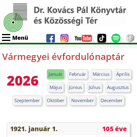
Menü
Vármegyei évfordulónaptár
2026
Január
Február
Március
Április
Május
Június
Július
Augusztus
Szeptember
Október
November
December
1921. január 1.
105 éve