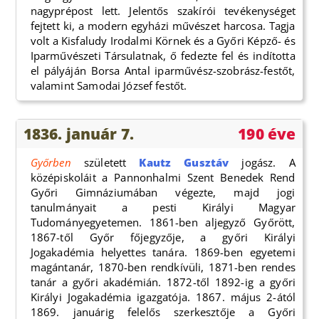
nagyprépost lett. Jelentős szakírói tevékenységet
fejtett ki, a modern egyházi művészet harcosa. Tagja
volt a Kisfaludy Irodalmi Körnek és a Győri Képző- és
Iparművészeti Társulatnak, ő fedezte fel és indította
el pályáján Borsa Antal iparművész-szobrász-festőt,
valamint Samodai József festőt.
1836. január 7.
190 éve
Győrben
született
Kautz Gusztáv
jogász. A
középiskoláit a Pannonhalmi Szent Benedek Rend
Győri Gimnáziumában végezte, majd jogi
tanulmányait a pesti Királyi Magyar
Tudományegyetemen. 1861-ben aljegyző Győrött,
1867-től Győr főjegyzője, a győri Királyi
Jogakadémia helyettes tanára. 1869-ben egyetemi
magántanár, 1870-ben rendkívüli, 1871-ben rendes
tanár a győri akadémián. 1872-től 1892-ig a győri
Királyi Jogakadémia igazgatója. 1867. május 2-ától
1869. januárig felelős szerkesztője a Győri