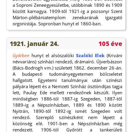
a Soproni Zeneegyesületbe, utóbbinak 1890 és 1909
között karnagya. 1909-től 1921-ig a pozsonyi Szent
Márton-plébániatemplom zenekarának igazgató
orgonistája. Sopronban hunyt el 1860-ban.
1921. január 24.
105 éve
Győrben
hunyt el alsószalóki
Szalóki Elek
(Kriváni
névvariáns) színházi rendező, drámaíró. Újverbászon
(Bács-Bodrogh vm.) született 1862. december 26-án.
A budapesti tudományegyetemen bölcseletet
hallgatott. Egyetemi tanulmányai után színészi
pályára lépett és a Nemzeti Színház ösztöndíjas tagja
lett, Paulay Ede mellett rendezőnek készült. Ilyen
minőségben 1886-tól 1887-ig Szegeden, 1887-től
1889-ig a Népszínházban, 1889 és 1890 között
Nyitrán, 1890-től 1892-ig ismét Szegeden volt
rendező. Szereplő színészként nem lépett a
közönség elé. 1901-ben a Népszínházban még
rendezett. 1906-tól Győrött a tankerületi