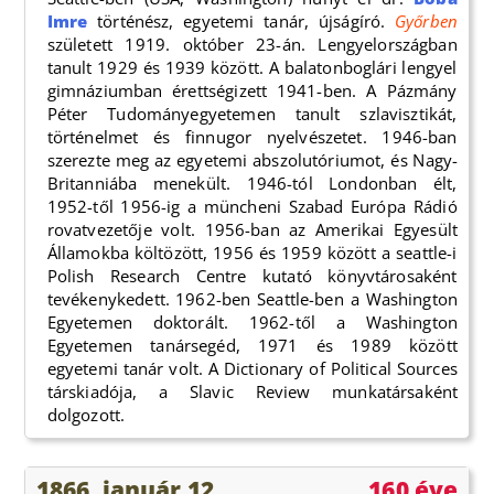
Imre
történész, egyetemi tanár, újságíró.
Győrben
született 1919. október 23-án. Lengyelországban
tanult 1929 és 1939 között. A balatonboglári lengyel
gimnáziumban érettségizett 1941-ben. A Pázmány
Péter Tudományegyetemen tanult szlavisztikát,
történelmet és finnugor nyelvészetet. 1946-ban
szerezte meg az egyetemi abszolutóriumot, és Nagy-
Britanniába menekült. 1946-tól Londonban élt,
1952-től 1956-ig a müncheni Szabad Európa Rádió
rovatvezetője volt. 1956-ban az Amerikai Egyesült
Államokba költözött, 1956 és 1959 között a seattle-i
Polish Research Centre kutató könyvtárosaként
tevékenykedett. 1962-ben Seattle-ben a Washington
Egyetemen doktorált. 1962-től a Washington
Egyetemen tanársegéd, 1971 és 1989 között
egyetemi tanár volt. A Dictionary of Political Sources
társkiadója, a Slavic Review munkatársaként
dolgozott.
1866. január 12.
160 éve