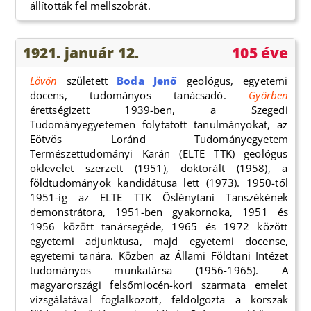
állították fel mellszobrát.
1921. január 12.
105 éve
Lövőn
született
Boda Jenő
geológus, egyetemi
docens, tudományos tanácsadó.
Győrben
érettségizett 1939-ben, a Szegedi
Tudományegyetemen folytatott tanulmányokat, az
Eötvös Loránd Tudományegyetem
Természettudományi Karán (ELTE TTK) geológus
oklevelet szerzett (1951), doktorált (1958), a
földtudományok kandidátusa lett (1973). 1950-től
1951-ig az ELTE TTK Őslénytani Tanszékének
demonstrátora, 1951-ben gyakornoka, 1951 és
1956 között tanársegéde, 1965 és 1972 között
egyetemi adjunktusa, majd egyetemi docense,
egyetemi tanára. Közben az Állami Földtani Intézet
tudományos munkatársa (1956-1965). A
magyarországi felsőmiocén-kori szarmata emelet
vizsgálatával foglalkozott, feldolgozta a korszak