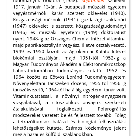
tudományok doktora (1958).
Sopronban
született
1917. január 13-án. A budapesti műszaki egyetem
vegyészmérnöki karán szerzett oklevelet (1940).
Közgazdasági mérnöki (1941), gazdasági szaktanári
(1947) oklevelet is szerzett, közgazdaságtudományi
(1946) és műszaki egyetemi (1949) doktorátust
nyert. 1948-ig az Országos Chemiai Intézet vitamin-,
majd paprikaosztályán vegyész, illetve osztályvezető.
1949 és 1950 között az Agrokémiai Kutató Intézet
biokémiai osztályán, majd 1951-től 1952-ig a
Magyar Tudományos Akadémia Elektronmikroszkóp
Laboratóriumában tudományos kutató. 1952 és
1964 között az Eötvös Loránd Tudományegyetem
Növényélettani Tanszékén docens, 1955-től 1956-ig
tanszékvezető, 1964-től haláláig egyetemi tanár volt.
Vitaminkutatással, a növényi nitrogén-anyagcsere
vizsgálatával, a citosztatikus anyagok szerkezeti
átalakulásával foglalkozott. Polarográfiás
módszereket vezetett be és fejlesztett tovább. Főleg
a tetrazóliumsók hatását és biológiai felhasználási
lehetőségeiket kutatta. Számos közleménye jelent
meg a hazai és külföldi szaklapokban.