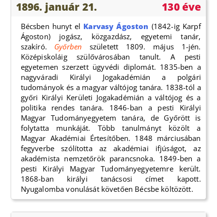
1896. január 21.
130 éve
Bécsben hunyt el
Karvasy Ágoston
(1842-ig Karpf
Ágoston) jogász, közgazdász, egyetemi tanár,
szakíró.
Győrben
született 1809. május 1-jén.
Középiskoláig szülővárosában tanult. A pesti
egyetemen szerzett ügyvédi diplomát. 1835-ben a
nagyváradi Királyi Jogakadémián a polgári
tudományok és a magyar váltójog tanára. 1838-tól a
győri Királyi Kerületi Jogakadémián a váltójog és a
politika rendes tanára. 1846-ban a pesti Királyi
Magyar Tudományegyetem tanára, de Győrött is
folytatta munkáját. Több tanulmányt közölt a
Magyar Akadémiai Értesítőben. 1848 márciusában
fegyverbe szólította az akadémiai ifjúságot, az
akadémista nemzetőrök parancsnoka. 1849-ben a
pesti Királyi Magyar Tudományegyetemre került.
1868-ban királyi tanácsosi címet kapott.
Nyugalomba vonulását követően Bécsbe költözött.