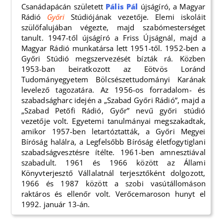
Csanádapácán született
Pális Pál
újságíró, a Magyar
Rádió
Győri
Stúdiójának vezetője. Elemi iskoláit
szülőfalujában végezte, majd szabómesterséget
tanult. 1947-től újságíró a Friss Újságnál, majd a
Magyar Rádió munkatársa lett 1951-től. 1952-ben a
Győri Stúdió megszervezését bízták rá. Közben
1953-ban beiratkozott az Eötvös Loránd
Tudományegyetem Bölcsészettudományi Karának
levelező tagozatára. Az 1956-os forradalom- és
szabadságharc idején a „Szabad Győri Rádió”, majd a
„Szabad Petőfi Rádió, Győr” nevű győri stúdió
vezetője volt. Egyetemi tanulmányai megszakadtak,
amikor 1957-ben letartóztatták, a Győri Megyei
Bíróság halálra, a Legfelsőbb Bíróság életfogytiglani
szabadságvesztésre ítélte. 1961-ben amnesztiával
szabadult. 1961 és 1966 között az Állami
Könyvterjesztő Vállalatnál terjesztőként dolgozott,
1966 és 1987 között a szobi vasútállomáson
raktáros és ellenőr volt. Verőcemaroson hunyt el
1992. január 13-án.