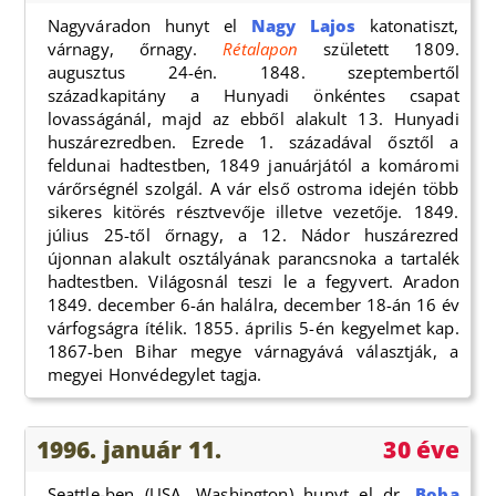
Nagyváradon hunyt el
Nagy Lajos
katonatiszt,
várnagy, őrnagy.
Rétalapon
született 1809.
augusztus 24-én. 1848. szeptembertől
századkapitány a Hunyadi önkéntes csapat
lovasságánál, majd az ebből alakult 13. Hunyadi
huszárezredben. Ezrede 1. századával ősztől a
feldunai hadtestben, 1849 januárjától a komáromi
várőrségnél szolgál. A vár első ostroma idején több
sikeres kitörés résztvevője illetve vezetője. 1849.
július 25-től őrnagy, a 12. Nádor huszárezred
újonnan alakult osztályának parancsnoka a tartalék
hadtestben. Világosnál teszi le a fegyvert. Aradon
1849. december 6-án halálra, december 18-án 16 év
várfogságra ítélik. 1855. április 5-én kegyelmet kap.
1867-ben Bihar megye várnagyává választják, a
megyei Honvédegylet tagja.
1996. január 11.
30 éve
Seattle-ben (USA, Washington) hunyt el dr.
Boba