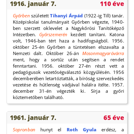
1916. január 7.
110 éve
Győrben
született
Tihanyi Árpád
(1922-ig Till) tanár.
Középiskolai tanulmányait Győrben végezte, 1940-
ben szerzett oklevelet a Nagykőrösi Tanítóképző
Intézetben.
Győrszemerén
kezdett tanítani. Katona
volt, 1946-ban tért haza a hadifogságból. 1956.
október 25-én Győrben a tüntetésen elszavalta a
Nemzeti dalt. Október 26-án
Mosonmagyaróvárra
ment, hogy a sortűz után segítsen a rendet
fenntartani. 1956. október 27-én részt vett a
pedagógusok vezetőségválasztó közgyűlésén. 1956
decemberében letartóztatták, a bíróság szervezkedés
vezetése és hűtlenség vádjával halálra ítélte. 1957.
december 31-én végezték ki. Sírja a győri
köztemetőben található.
1961. január 7.
65 éve
Sopronban
hunyt el
Roth Gyula
erdész, a