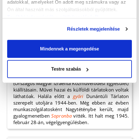
adatokkal, amelyeket Ön adott meg számukra vagy az
tevékenysége miatt eltanácsolták. A nyergesújfalui
Ön által használt más szolgáltatásokból gyűjtöttek.
művésztelepet a Tanácsköztársaság bukása után
További információk a sütik kezeléséről
.
elhagyta. Olaszországba emigrált, ahol börtönbe
zárták és kitoloncolták tevékenysége miatt. Bécsbe,
Részletek megjelenítése
Belgiumba, Párizsba ment, végül Berlinbe költözött.
Művészetével az expresszionizmushoz kapcsolódott,
szuggesztív erejű képekben fejezte ki együttérzését a
Mindennek a megengedése
társadalmi és anyagi gondokkal küszködő emberek
iránt. Hitler hatalomra jutása után hazatért és Pápán
telepedett le. A pápai utcák, családtagjai, közvetlen
Testre szabás
környezete jelennek meg képein. 1938 után
rendszeresen jelentkezett műveivel az OMIKE
(Országos Magyar Izraelita Közművelődési Egyesület)
kiállításain. Művei hazai és külföldi tárlatokon voltak
láthatóak. Halála előtt a
győri
Dunántúli Tárlaton
szerepelt utoljára 1944-ben. Még ebben az évben
munkaszolgálatosként Nagytéténybe került, majd
gyalogmenetben
Sopronba
vitték. Itt halt meg 1945.
február 28-án, végelgyengülésben.