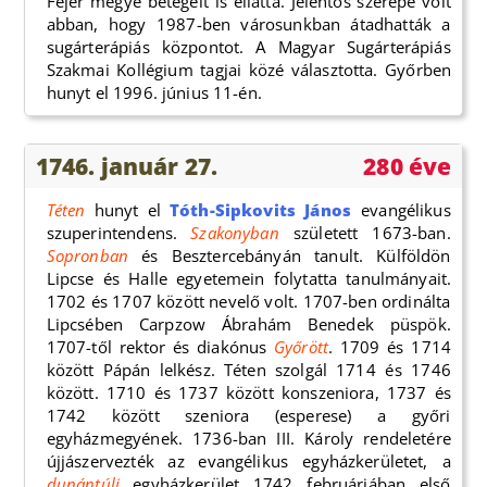
Fejér megye betegeit is ellátta. Jelentős szerepe volt
abban, hogy 1987-ben városunkban átadhatták a
sugárterápiás központot. A Magyar Sugárterápiás
Szakmai Kollégium tagjai közé választotta. Győrben
hunyt el 1996. június 11-én.
1746. január 27.
280 éve
Téten
hunyt el
Tóth-Sipkovits János
evangélikus
szuperintendens.
Szakonyban
született 1673-ban.
Sopronban
és Besztercebányán tanult. Külföldön
Lipcse és Halle egyetemein folytatta tanulmányait.
1702 és 1707 között nevelő volt. 1707-ben ordinálta
Lipcsében Carpzow Ábrahám Benedek püspök.
1707-től rektor és diakónus
Győrött
. 1709 és 1714
között Pápán lelkész. Téten szolgál 1714 és 1746
között. 1710 és 1737 között konszeniora, 1737 és
1742 között szeniora (esperese) a győri
egyházmegyének. 1736-ban III. Károly rendeletére
újjászervezték az evangélikus egyházkerületet, a
dunántúli
egyházkerület 1742 februárjában első