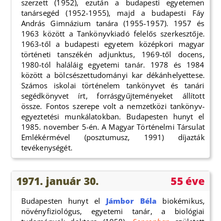
szerzett (1952), ezután a budapesti egyetemen
tanársegéd (1952-1955), majd a budapesti Fáy
András Gimnázium tanára (1955-1957). 1957 és
1963 között a Tankönyvkiadó felelős szerkesztője.
1963-től a budapesti egyetem középkori magyar
történeti tanszékén adjunktus, 1969-től docens,
1980-tól haláláig egyetemi tanár. 1978 és 1984
között a bölcsészettudományi kar dékánhelyettese.
Számos iskolai történelem tankönyvet és tanári
segédkönyvet írt, forrásgyűjteményeket állított
össze. Fontos szerepe volt a nemzetközi tankönyv-
egyeztetési munkálatokban. Budapesten hunyt el
1985. november 5-én. A Magyar Történelmi Társulat
Emlékérmével (posztumusz, 1991) díjazták
tevékenységét.
1971. január 30.
55 éve
Budapesten hunyt el
Jámbor Béla
biokémikus,
növényfiziológus, egyetemi tanár, a biológiai