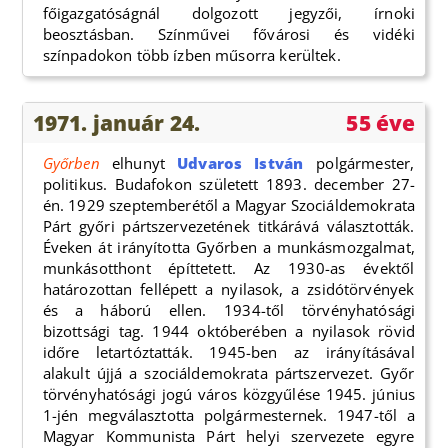
főigazgatóságnál dolgozott jegyzői, írnoki
beosztásban. Színművei fővárosi és vidéki
színpadokon több ízben műsorra kerültek.
1971. január 24.
55 éve
Győrben
elhunyt
Udvaros István
polgármester,
politikus. Budafokon született 1893. december 27-
én. 1929 szeptemberétől a Magyar Szociáldemokrata
Párt győri pártszervezetének titkárává választották.
Éveken át irányította Győrben a munkásmozgalmat,
munkásotthont építtetett. Az 1930-as évektől
határozottan fellépett a nyilasok, a zsidótörvények
és a háború ellen. 1934-től törvényhatósági
bizottsági tag. 1944 októberében a nyilasok rövid
időre letartóztatták. 1945-ben az irányításával
alakult újjá a szociáldemokrata pártszervezet. Győr
törvényhatósági jogú város közgyűlése 1945. június
1-jén megválasztotta polgármesternek. 1947-től a
Magyar Kommunista Párt helyi szervezete egyre