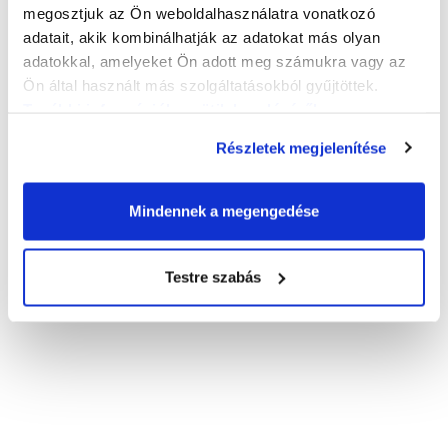
megosztjuk az Ön weboldalhasználatra vonatkozó
adatait, akik kombinálhatják az adatokat más olyan
Várjuk javaslatait, észrevételeit intézményünk
adatokkal, amelyeket Ön adott meg számukra vagy az
működésével kapcsolatban! Mondja el véleményét!
Ön által használt más szolgáltatásokból gyűjtöttek.
További információk a sütik kezeléséről
.
Részletek megjelenítése
Mindennek a megengedése
Testre szabás