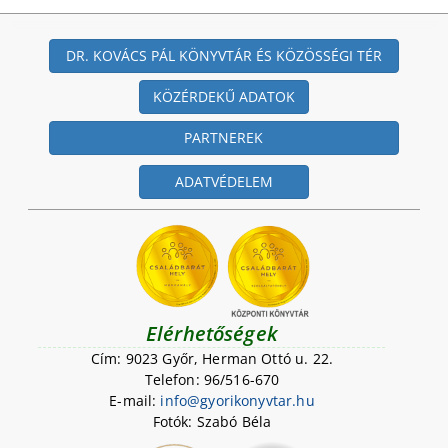
DR. KOVÁCS PÁL KÖNYVTÁR ÉS KÖZÖSSÉGI TÉR
KÖZÉRDEKŰ ADATOK
PARTNEREK
ADATVÉDELEM
Elérhetőségek
Cím: 9023 Győr, Herman Ottó u. 22.
Telefon: 96/516-670
E-mail:
i
n
f
o
@
g
y
o
r
i
k
o
n
y
v
t
a
r
.
h
u
Fotók: Szabó Béla