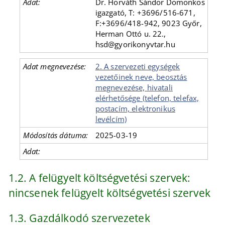
Dr. Horváth Sándor Domonkos
igazgató, T: +3696/516-671,
F:+3696/418-942, 9023 Győr,
Herman Ottó u. 22.,
hsd@gyorikonyvtar.hu
2. A szervezeti egységek
vezetőinek neve, beosztás
megnevezése, hivatali
elérhetősége (telefon, telefax,
postacím, elektronikus
levélcím)
2025-03-19
1.2. A felügyelt költségvetési szervek:
nincsenek felügyelt költségvetési szervek
1.3. Gazdálkodó szervezetek