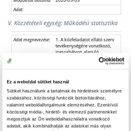
2020-03-03
V. Közzétételi egység: Működési statisztika
1. A közfeladatot ellátó szerv
tevékenységére vonatkozó,
jogszabályon alapuló
statisztikai adatgyűjtés
eredményei, időbeli változásuk
Ez a weboldal sütiket használ
Sütiket használunk a tartalmak és hirdetések személyre
Közművelődési statisztika klub
szabásához, közösségi funkciók biztosításához,
2025-03-19
valamint weboldalforgalmunk elemzéséhez. Ezenkívül
közösségi média-, hirdető- és elemező partnereinkkel
megosztjuk az Ön weboldalhasználatra vonatkozó
adatait, akik kombinálhatják az adatokat más olyan
Közművelődési statisztika