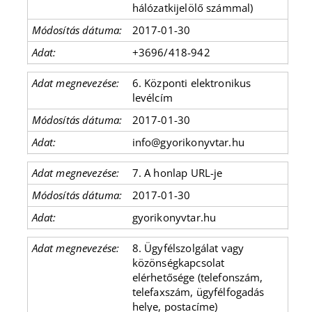
hálózatkijelölő számmal)
2017-01-30
+3696/418-942
6. Központi elektronikus
levélcím
2017-01-30
info@gyorikonyvtar.hu
7. A honlap URL-je
2017-01-30
gyorikonyvtar.hu
8. Ügyfélszolgálat vagy
közönségkapcsolat
elérhetősége (telefonszám,
telefaxszám, ügyfélfogadás
helye, postacíme)