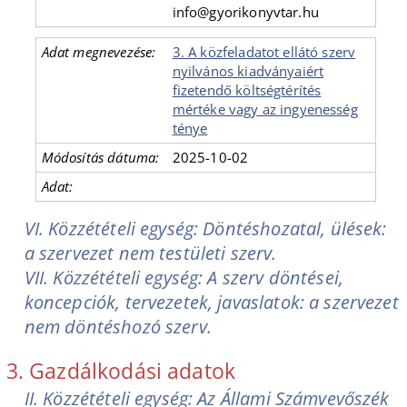
info@gyorikonyvtar.hu
3. A közfeladatot ellátó szerv
nyilvános kiadványaiért
fizetendő költségtérítés
mértéke vagy az ingyenesség
ténye
2025-10-02
VI. Közzétételi egység: Döntéshozatal, ülések:
a szervezet nem testületi szerv.
VII. Közzétételi egység: A szerv döntései,
koncepciók, tervezetek, javaslatok: a szervezet
nem döntéshozó szerv.
3. Gazdálkodási adatok
II. Közzétételi egység: Az Állami Számvevőszék