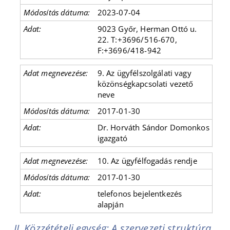
2023-07-04
9023 Győr, Herman Ottó u.
22. T:+3696/516-670,
F:+3696/418-942
9. Az ügyfélszolgálati vagy
közönségkapcsolati vezető
neve
2017-01-30
Dr. Horváth Sándor Domonkos
igazgató
10. Az ügyfélfogadás rendje
2017-01-30
telefonos bejelentkezés
alapján
II. Közzétételi egység: A szervezeti struktúra