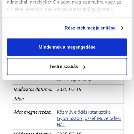
adatokkal, amelyeket Ön adott meg számukra vagy az
József Attila Művelődési Ház
Ön által használt más szolgáltatásokból gyűjtöttek.
2025-03-19
További információk a sütik kezeléséről
.
Részletek megjelenítése
Közművelődési statisztika
Gyárvárosi Közösségi Ház
Mindennek a megengedése
2025-03-19
Testre szabás
Közművelődési statisztika
Bezerédj-kastély
2025-03-19
Közművelődési statisztika
Győri Szabó József Művelődési
Ház