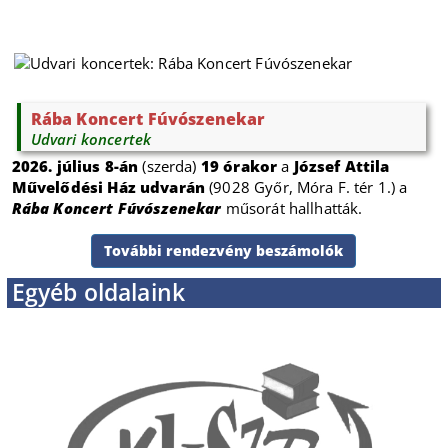
Rába Koncert Fúvószenekar
Udvari koncertek
2026. július 8-án
(szerda)
19 órakor
a
József Attila
Művelődési Ház udvarán
(9028 Győr, Móra F. tér 1.) a
Rába Koncert Fúvószenekar
műsorát hallhatták.
További rendezvény beszámolók
Egyéb oldalaink