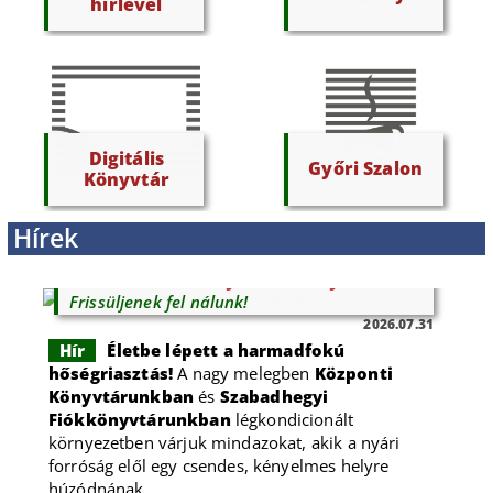
hírlevél
Digitális
Győri Szalon
Könyvtár
Hírek
Kánikulában is nyitva a könyvtár!
Frissüljenek fel nálunk!
2026.07.31
Hír
Életbe lépett a harmadfokú
hőségriasztás!
A nagy melegben
Központi
Könyvtárunkban
és
Szabadhegyi
Fiókkönyvtárunkban
légkondicionált
környezetben várjuk mindazokat, akik a nyári
forróság elől egy csendes, kényelmes helyre
húzódnának.