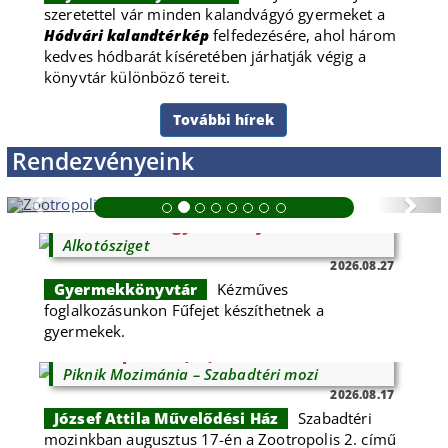
szeretettel vár minden kalandvágyó gyermeket a
Hódvári kalandtérkép
felfedezésére, ahol három
kedves hódbarát kíséretében járhatják végig a
könyvtár különböző tereit.
További hírek
Rendezvényeink
Previous
Nex
Készítsünk együtt fűfejet!
Alkotósziget
2026.08.27
Gyermekkönyvtár
Kézműves
foglalkozásunkon Fűfejet készíthetnek a
gyermekek.
Zootropolis 2. (6+)
Piknik Mozimánia – Szabadtéri mozi
2026.08.17
József Attila Művelődési Ház
Szabadtéri
mozinkban augusztus 17-én a Zootropolis 2. című