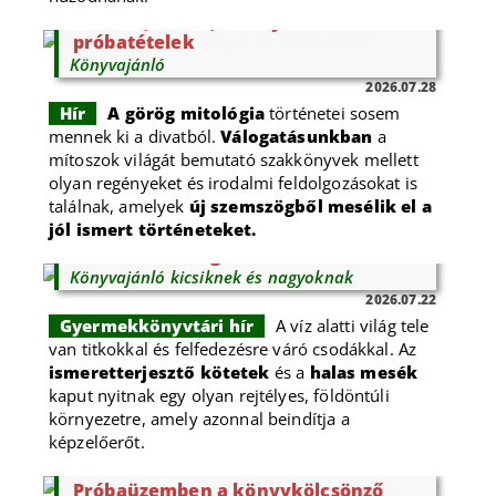
Istenek, hősök, szörnyek és
próbatételek
Könyvajánló
2026.07.28
Hír
A görög mitológia
történetei sosem
mennek ki a divatból.
Válogatásunkban
a
mítoszok világát bemutató szakkönyvek mellett
olyan regényeket és irodalmi feldolgozásokat is
találnak, amelyek
új szemszögből mesélik el a
jól ismert történeteket.
A víz alatti világ titkai
Könyvajánló kicsiknek és nagyoknak
2026.07.22
Gyermekkönyvtári hír
A víz alatti világ tele
van titkokkal és felfedezésre váró csodákkal. Az
ismeretterjesztő kötetek
és a
halas mesék
kaput nyitnak egy olyan rejtélyes, földöntúli
környezetre, amely azonnal beindítja a
képzelőerőt.
Próbaüzemben a könyvkölcsönző