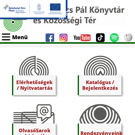
Menü
Elérhetőségek
Katalógus /
/ Nyitvatartás
Bejelentkezés
OlvasóSarok
Rendezvényeink