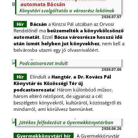
automata Bácsán
Könyvtári szolgáltatás a városrész lakóinak
2026.07.07
Hír
Bácsán
a Kinizsi Pál utcában az Orvosi
Rendelőnél ma
beüzemelték a könyvkölcsönző
automatát
. Ezzel
Bácsa városrésze hosszú idő
után ismét helyben jut könyvekhez
, nem kell a
belvárosba utazni egy jó olvasnivalóért.
Hangtér
Podcastsorozat indult
2026.07.06
Hír
Elindult a
Hangtér
,
a Dr. Kovács Pál
Könyvtár és Közösségi Tér
új
podcastsorozata
! Három különböző műsor,
három eltérő nézőpont, de ugyanaz a cél:
beszélgetni könyvekről, kultúráról, közösségről és
mindarról, ami körülvesz bennünket.
Hódvári kalandtérkép
Játékos felfedezőút a Gyermekkönyvtárban
2026.06.26
Gyermekkönyvtári hír
A Gyermekkönyvtár