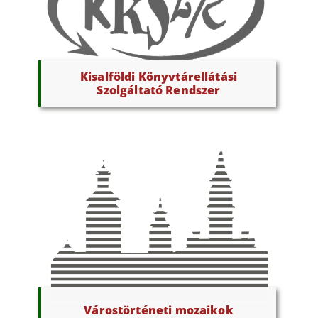
Kisalföldi Könyvtárellátási
Szolgáltató Rendszer
Várostörténeti mozaikok