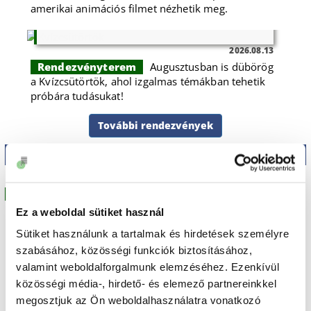
amerikai animációs filmet nézhetik meg.
Kvízcsütörtök
2026.08.13
Rendezvényterem
Augusztusban is dübörög
a Kvízcsütörtök, ahol izgalmas témákban tehetik
próbára tudásukat!
További rendezvények
Rendezvény beszámolók
József Attila Művelődési Ház
2026.07.14
Ez a weboldal sütiket használ
Sütiket használunk a tartalmak és hirdetések személyre
szabásához, közösségi funkciók biztosításához,
valamint weboldalforgalmunk elemzéséhez. Ezenkívül
közösségi média-, hirdető- és elemező partnereinkkel
megosztjuk az Ön weboldalhasználatra vonatkozó