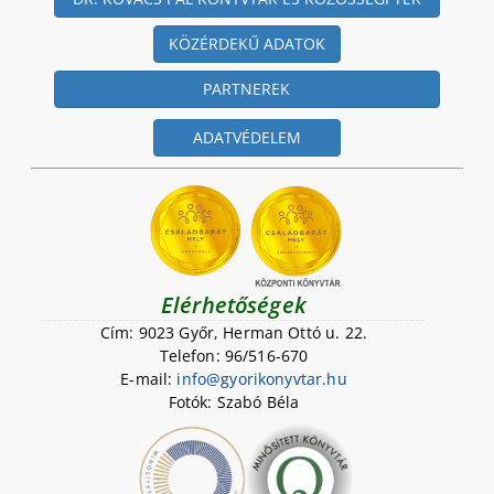
KÖZÉRDEKŰ ADATOK
PARTNEREK
ADATVÉDELEM
Elérhetőségek
Cím: 9023 Győr, Herman Ottó u. 22.
Telefon: 96/516-670
E-mail:
i
n
f
o
@
g
y
o
r
i
k
o
n
y
v
t
a
r
.
h
u
Fotók: Szabó Béla