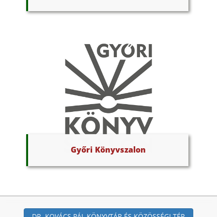
Győri Könyvszalon
DR. KOVÁCS PÁL KÖNYVTÁR ÉS KÖZÖSSÉGI TÉR