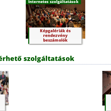
Internetes szolgáltatások
Képgalériák és
rendezvény
beszámolók
lérhető szolgáltatások