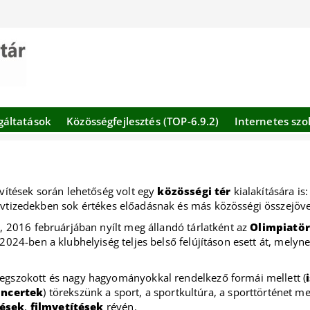
gáltatások
Közösségfejlesztés (TOP-6.9.2)
Internetes szo
vítések során lehetőség volt egy
közösségi tér
kialakítására is
évtizedekben sok értékes előadásnak és más közösségi összejöve
, 2016 februárjában nyílt meg állandó tárlatként az
Olimpiatört
2024-ben a klubhelyiség teljes belső felújításon esett át, mely
egszokott és nagy hagyományokkal rendelkező formái mellett (
oncertek
) törekszünk a sport, a sportkultúra, a sporttörténet m
ések
,
filmvetítések
révén.