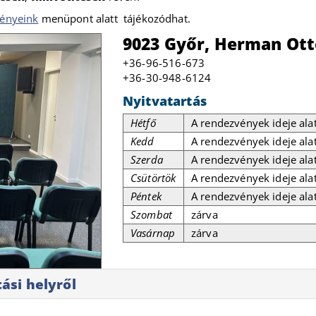
ényeink
menüpont alatt tájékozódhat.
9023 Győr, Herman Ottó
+36-96-516-673
+36-30-948-6124
Nyitvatartás
Hétfő
A rendezvények ideje alat
Kedd
A rendezvények ideje alat
Szerda
A rendezvények ideje alat
Csütörtök
A rendezvények ideje alat
Péntek
A rendezvények ideje alat
Szombat
zárva
Vasárnap
zárva
ási helyről