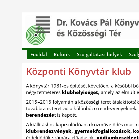
Főoldal
Rólunk
Szolgáltatási helyek
Szol
Központi Könyvtár klub
A könyvtár 1981-es építését követően, a későbbi bő
négyzetméteres
klubhelyiséget
, amely az elmúlt 
2015–2016 folyamán a közösségi teret átalakították
továbbra is teret ad a különböző rendezvényeknek. 
berendezés
t is kapott.
A kiállításhoz kapcsolódóan a közművelődés már m
klubrendezvények, gyermekfoglalkozások, k
érdeklődők számára előadások,
pódiumbeszélget