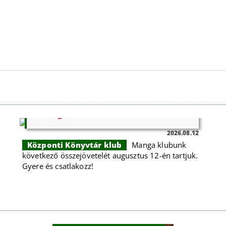
#MangaMánia
2026.08.12
Központi Könyvtár klub
Manga klubunk
következő összejövetelét augusztus 12-én tartjuk.
Gyere és csatlakozz!