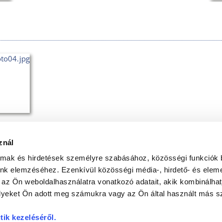
znál
SÉGI TÉR
KÖZÉRDEKŰ ADATOK
almak és hirdetések személyre szabásához, közösségi funkciók 
unk elemzéséhez. Ezenkívül közösségi média-, hirdető- és elem
ADATVÉDELEM
 az Ön weboldalhasználatra vonatkozó adatait, akik kombinálhat
yeket Ön adott meg számukra vagy az Ön által használt más sz
Elérhetőségek
tik kezeléséről
.
Cím: 9023 Győr, Herman Ottó u. 22.