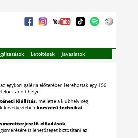
lgáltatások
Letöltések
Javaslatok
: az egykori galéria előterében létrehoztak egy 150
telnek adott helyet.
éneti Kiállítás
, mellette a klubhelyiség
nek következtében
korszerű technikai
ismeretterjesztő előadások,
egismerésére is lehetőséget biztosítani az