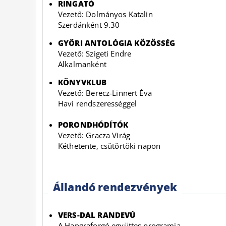
RINGATÓ
Vezető: Dolmányos Katalin
Szerdánként 9.30
GYŐRI ANTOLÓGIA KÖZÖSSÉG
Vezető: Szigeti Endre
Alkalmanként
KÖNYVKLUB
Vezető: Berecz-Linnert Éva
Havi rendszerességgel
PORONDHÓDÍTÓK
Vezető: Gracza Virág
Kéthetente, csütörtöki napon
Állandó rendezvények
VERS-DAL RANDEVÚ
A Hangraforgó együttes programja