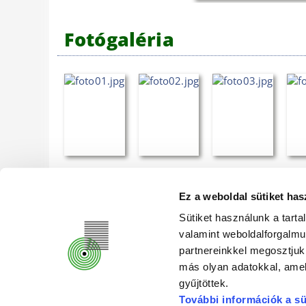
Fotógaléria
Ez a weboldal sütiket has
DR. KOVÁCS PÁL KÖNYVTÁR ÉS KÖZÖS
Sütiket használunk a tart
valamint weboldalforgalm
partnereinkkel megosztjuk
más olyan adatokkal, amel
gyűjtöttek.
További információk a sü