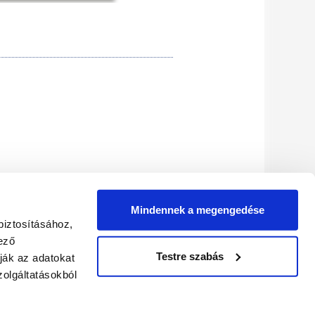
Mindennek a megengedése
PARTNEREK
biztosításához,
ező
Testre szabás
ják az adatokat
olgáltatásokból