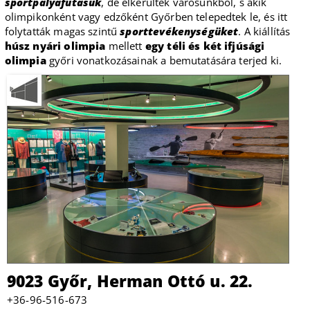
sportpályafutásuk
, de elkerültek városunkból, s akik
olimpikonként vagy edzőként Győrben telepedtek le, és itt
folytatták magas szintű
sporttevékenységüket
. A kiállítás
húsz nyári olimpia
mellett
egy téli és két ifjúsági
olimpia
győri vonatkozásainak a bemutatására terjed ki.
9023 Győr, Herman Ottó u. 22.
+36-96-516-673