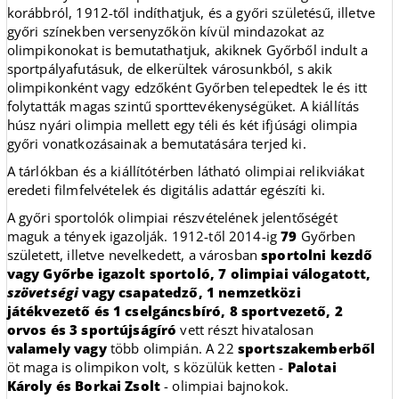
korábbról, 1912-től indíthatjuk, és a győri születésű, illetve
győri színekben versenyzőkön kívül mindazokat az
olimpikonokat is bemutathatjuk, akiknek Győrből indult a
sportpályafutásuk, de elkerültek városunkból, s akik
olimpikonként vagy edzőként Győrben telepedtek le és itt
folytatták magas szintű sporttevékenységüket. A kiállítás
húsz nyári olimpia mellett egy téli és két ifjúsági olimpia
győri vonatkozásainak a bemutatására terjed ki.
A tárlókban és a kiállítótérben látható olimpiai relikviákat
eredeti filmfelvételek és digitális adattár egészíti ki.
A győri sportolók olimpiai részvételének jelentőségét
maguk a tények igazolják. 1912-től 2014-ig
79
Győrben
született, illetve nevelkedett, a városban
sportolni kezdő
vagy Győrbe igazolt sportoló, 7 olimpiai válogatott,
szövetségi
vagy csapatedző, 1 nemzetközi
játékvezető és 1 cselgáncsbíró, 8 sportvezető, 2
orvos és 3 sportújságíró
vett részt hivatalosan
valamely vagy
több olimpián. A 22
sportszakemberből
öt maga is olimpikon volt, s közülük ketten -
Palotai
Károly és Borkai Zsolt
- olimpiai bajnokok.