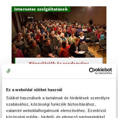
Internetes szolgáltatások
Képgalériák és rendezvény
beszámolók
Ez a weboldal sütiket használ
Sütiket használunk a tartalmak és hirdetések személyre
A szolgáltatási ponton
szabásához, közösségi funkciók biztosításához,
elérhető szolgáltatások
valamint weboldalforgalmunk elemzéséhez. Ezenkívül
közösségi média-, hirdető- és elemező partnereinkkel