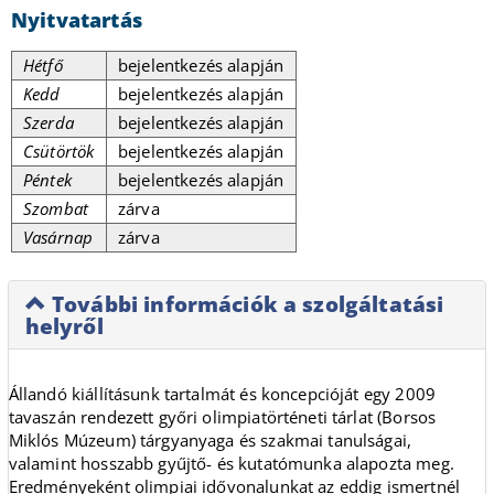
Nyitvatartás
Hétfő
bejelentkezés alapján
Kedd
bejelentkezés alapján
Szerda
bejelentkezés alapján
Csütörtök
bejelentkezés alapján
Péntek
bejelentkezés alapján
Szombat
zárva
Vasárnap
zárva
További információk a szolgáltatási
helyről
Állandó kiállításunk tartalmát és koncepcióját egy 2009
tavaszán rendezett győri olimpiatörténeti tárlat (Borsos
Miklós Múzeum) tárgyanyaga és szakmai tanulságai,
valamint hosszabb gyűjtő- és kutatómunka alapozta meg.
Eredményeként olimpiai idővonalunkat az eddig ismertnél