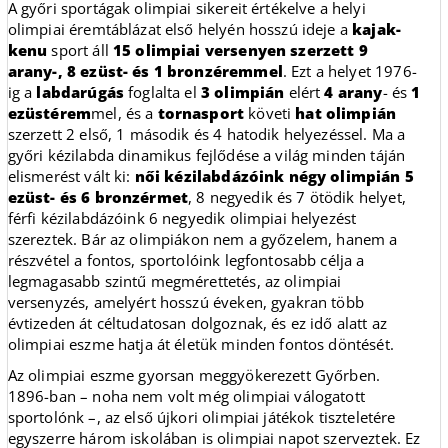
A győri sportágak olimpiai sikereit értékelve a helyi
olimpiai éremtáblázat első helyén hosszú ideje a
kajak-
kenu
sport áll
15 olimpiai versenyen szerzett 9
arany-, 8 ezüst- és 1 bronzéremmel
. Ezt a helyet 1976-
ig a
labdarúgás
foglalta el
3 olimpián
elért
4 arany
- és
1
ezüstérem
mel, és a
tornasport
követi
hat olimpián
szerzett 2 első, 1 második és 4 hatodik helyezéssel. Ma a
győri kézilabda dinamikus fejlődése a világ minden táján
elismerést vált ki:
női kézilabdázóink négy olimpián 5
ezüst- és 6 bronzérmet
, 8 negyedik és 7 ötödik helyet,
férfi kézilabdázóink 6 negyedik olimpiai helyezést
szereztek. Bár az olimpiákon nem a győzelem, hanem a
részvétel a fontos, sportolóink legfontosabb célja a
legmagasabb szintű megmérettetés, az olimpiai
versenyzés, amelyért hosszú éveken, gyakran több
évtizeden át céltudatosan dolgoznak, és ez idő alatt az
olimpiai eszme hatja át életük minden fontos döntését.
Az olimpiai eszme gyorsan meggyökerezett Győrben.
1896-ban – noha nem volt még olimpiai válogatott
sportolónk –, az első újkori olimpiai játékok tiszteletére
egyszerre három iskolában is olimpiai napot szerveztek. Ez