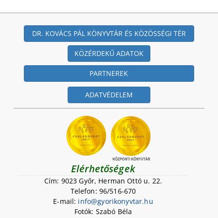
DR. KOVÁCS PÁL KÖNYVTÁR ÉS KÖZÖSSÉGI TÉR
KÖZÉRDEKŰ ADATOK
PARTNEREK
ADATVÉDELEM
Elérhetőségek
Cím: 9023 Győr, Herman Ottó u. 22.
Telefon: 96/516-670
E-mail:
i
n
f
o
@
g
y
o
r
i
k
o
n
y
v
t
a
r
.
h
u
Fotók: Szabó Béla