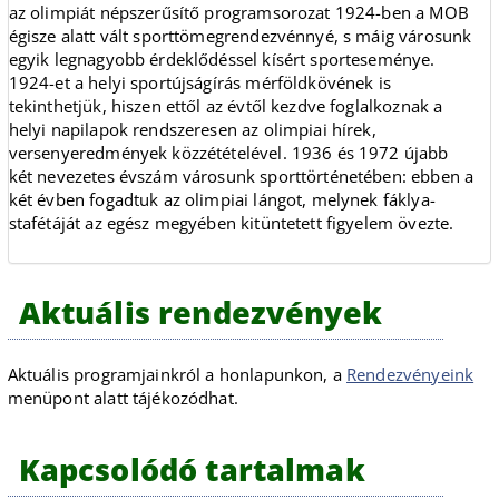
az olimpiát népszerűsítő programsorozat 1924-ben a MOB
égisze alatt vált sporttömegrendezvénnyé, s máig városunk
egyik legnagyobb érdeklődéssel kísért sporteseménye.
1924-et a helyi sportújságírás mérföldkövének is
tekinthetjük, hiszen ettől az évtől kezdve foglalkoznak a
helyi napilapok rendszeresen az olimpiai hírek,
versenyeredmények közzétételével. 1936 és 1972 újabb
két nevezetes évszám városunk sporttörténetében: ebben a
két évben fogadtuk az olimpiai lángot, melynek fáklya-
stafétáját az egész megyében kitüntetett figyelem övezte.
Aktuális rendezvények
Aktuális programjainkról a honlapunkon, a
Rendezvényeink
menüpont alatt tájékozódhat.
Kapcsolódó tartalmak