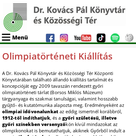
Menü
Olimpiatörténeti Kiállítás
A Dr. Kovács Pál Könyvtár és Közösségi Tér Központi
Könyvtárában található állandó kiállítás tartalmát és
koncepcióját egy 2009 tavaszán rendezett győri
olimpiatörténeti tárlat (Borsos Miklós Múzeum)
tárgyanyaga és szakmai tanulságai, valamint hosszabb
gyűjtő- és kutatómunka alapozta meg. Eredményeként az
olimpiai idővonalunkat
az eddig ismertnél korábbról,
1912-től indíthatjuk
, és a
győri születésű, illetve
győri színekben versenyző
kön kívül mindazokat az
olimpikonokat is bemutathatjuk, akiknek Győrből indult a