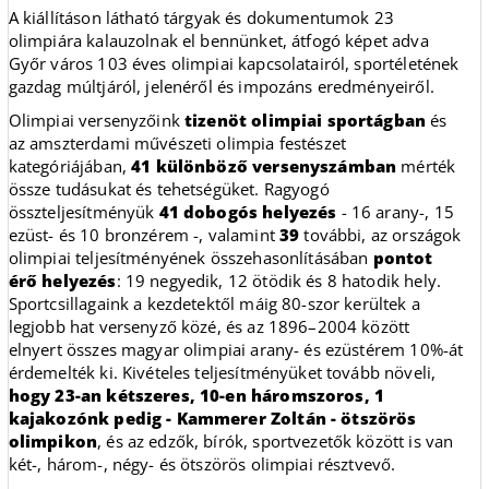
A kiállításon látható tárgyak és dokumentumok 23
olimpiára kalauzolnak el bennünket, átfogó képet adva
Győr város 103 éves olimpiai kapcsolatairól, sportéletének
gazdag múltjáról, jelenéről és impozáns eredményeiről.
Olimpiai versenyzőink
tizenöt olimpiai sportágban
és
az amszterdami művészeti olimpia festészet
kategóriájában,
41 különböző versenyszámban
mérték
össze tudásukat és tehetségüket. Ragyogó
összteljesítményük
41 dobogós helyezés
- 16 arany-, 15
ezüst- és 10 bronzérem -, valamint
39
további, az országok
olimpiai teljesítményének összehasonlításában
pontot
érő helyezés
: 19 negyedik, 12 ötödik és 8 hatodik hely.
Sportcsillagaink a kezdetektől máig 80-szor kerültek a
legjobb hat versenyző közé, és az 1896–2004 között
elnyert összes magyar olimpiai arany- és ezüstérem 10%-át
érdemelték ki. Kivételes teljesítményüket tovább növeli,
hogy 23-an kétszeres, 10-en háromszoros, 1
kajakozónk pedig - Kammerer Zoltán - ötszörös
olimpikon
, és az edzők, bírók, sportvezetők között is van
két-, három-, négy- és ötszörös olimpiai résztvevő.