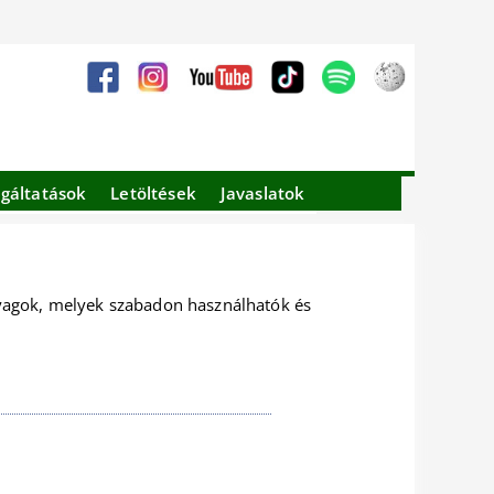
lgáltatások
Letöltések
Javaslatok
nyagok, melyek szabadon használhatók és