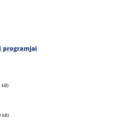
si programjai
 kB)
 kB)