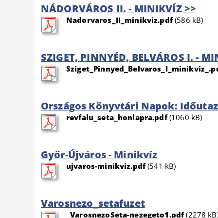
NÁDORVÁROS II. - MINIKVÍZ >>
Nadorvaros_II_minikviz.pdf
(586 kB)
SZIGET, PINNYÉD, BELVÁROS I. - MI
Sziget_Pinnyed_Belvaros_I_minikviz_.p
Országos Könyvtári Napok: Időutaz
revfalu_seta_honlapra.pdf
(1060 kB)
Győr-Újváros - Minikvíz
ujvaros-minikviz.pdf
(541 kB)
Varosnezo_setafuzet
_VarosnezoSeta-nezegeto1.pdf
(2278 kB