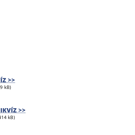
ÍZ >>
9 kB)
IKVÍZ >>
414 kB)