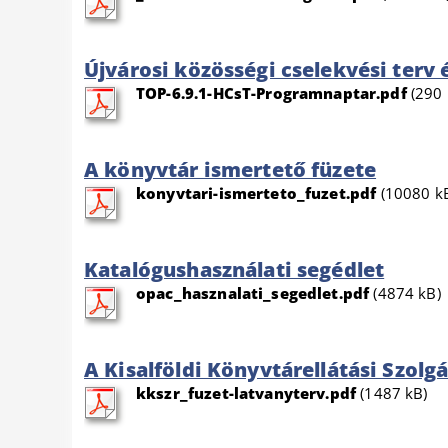
Újvárosi közösségi cselekvési terv
TOP-6.9.1-HCsT-Programnaptar.pdf
(290 
A könyvtár ismertető füzete
konyvtari-ismerteto_fuzet.pdf
(10080 k
Katalógushasználati segédlet
opac_hasznalati_segedlet.pdf
(4874 kB)
A Kisalföldi Könyvtárellátási Szolg
kkszr_fuzet-latvanyterv.pdf
(1487 kB)