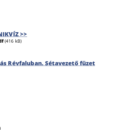
NIKVÍZ >>
df
(416 kB)
ás Révfaluban. Sétavezető füzet
)