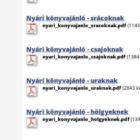
Nyári könyvajánló - srácoknak
nyari_konyvajanlo_sracoknak.pdf
(1145
Nyári könyvajánló - csajoknak
nyari_konyvajanlo_csajoknak.pdf
(1384
Nyári könyvajánló - uraknak
nyari_konyvajanlo_uraknak.pdf
(2843 k
Nyári könyvajánló - hölgyeknek
nyari_konyvajanlo_holgyeknek.pdf
(139