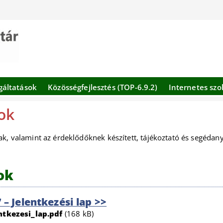
gáltatások
Közösségfejlesztés (TOP-6.9.2)
Internetes szo
ok
, valamint az érdeklődőknek készített, tájékoztató és segéda
ok
 Jelentkezési lap >>
tkezesi_lap.pdf
(168 kB)