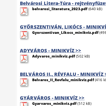
Belvárosi Litera-Túra - rejtvényfüze
belvarosi_literatura_2023.pdf
(640 kB)
GYŐRSZENTIVÁN, LIKÓCS - MINIKVÍ
Gyorszentivan_Likocs_minikviz.pdf
(498
ADYVÁROS - MINIKVÍZ >>
Adyvaros_minikviz.pdf
(502 kB)
BELVÁROS II., RÉVFALU - MINIKVÍZ 
Belvaros_II_Revfalu_minikviz.pdf
(416 k
GYÁRVÁROS - MINIKVÍZ >>
Gyarvaros_minikviz.pdf
(512 kB)