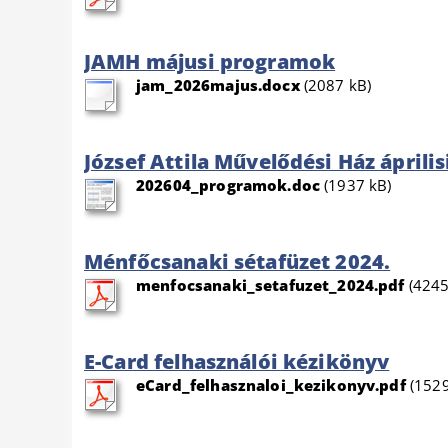
JAMH májusi programok
jam_2026majus.docx
(2087 kB)
József Attila Művelődési Ház áprili
202604_programok.doc
(1937 kB)
Ménfőcsanaki sétafüzet 2024.
menfocsanaki_setafuzet_2024.pdf
(4245
E-Card felhasználói kézikönyv
eCard_felhasznaloi_kezikonyv.pdf
(1529