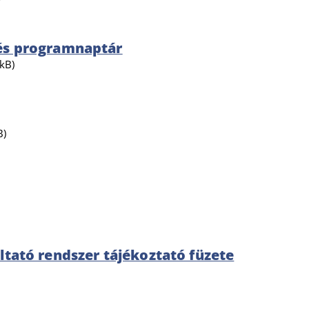
 és programnaptár
kB)
B)
áltató rendszer tájékoztató füzete