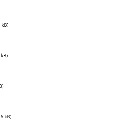
 kB)
 kB)
B)
6 kB)