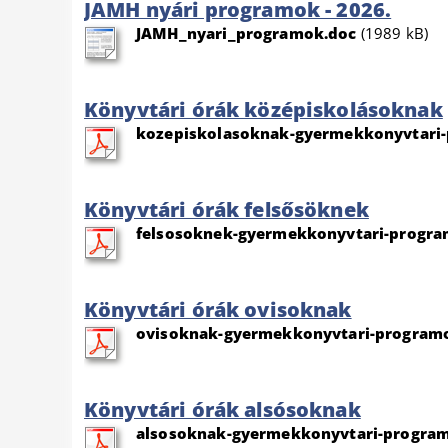
JAMH nyári programok - 2026.
JAMH_nyari_programok.doc
(1989 kB)
Könyvtári órák középiskolásoknak
kozepiskolasoknak-gyermekkonyvtari
Könyvtári órák felsősöknek
felsosoknek-gyermekkonyvtari-progra
Könyvtári órák ovisoknak
ovisoknak-gyermekkonyvtari-program
Könyvtári órák alsósoknak
alsosoknak-gyermekkonyvtari-progra