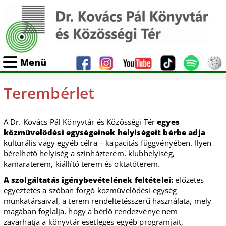
Menü
Terembérlet
A Dr. Kovács Pál Könyvtár és Közösségi Tér
egyes
közművelődési egységeinek helyiségeit bérbe adja
kulturális vagy egyéb célra – kapacitás függvényében. Ilyen
bérelhető helyiség a színházterem, klubhelyiség,
kamaraterem, kiállító terem és oktatóterem.
A szolgáltatás igénybevételének feltételei:
előzetes
egyeztetés a szóban forgó közművelődési egység
munkatársaival, a terem rendeltetésszerű használata, mely
magában foglalja, hogy a bérlő rendezvénye nem
zavarhatja a könyvtár esetleges egyéb programjait,