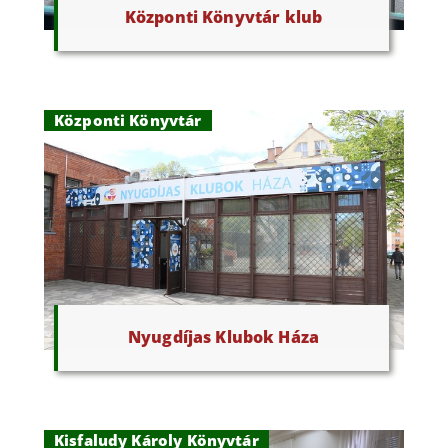
Központi Könyvtár klub
Központi Könyvtár
Nyugdíjas Klubok Háza
Kisfaludy Károly Könyvtár