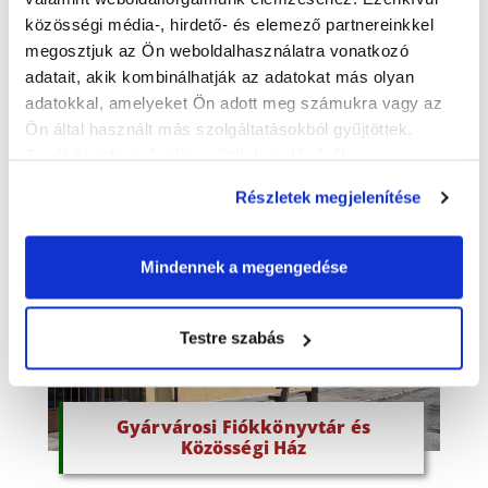
közösségi média-, hirdető- és elemező partnereinkkel
megosztjuk az Ön weboldalhasználatra vonatkozó
adatait, akik kombinálhatják az adatokat más olyan
József Attila Művelődési Ház
adatokkal, amelyeket Ön adott meg számukra vagy az
Ön által használt más szolgáltatásokból gyűjtöttek.
További információk a sütik kezeléséről
.
Részletek megjelenítése
Mindennek a megengedése
Testre szabás
Gyárvárosi Fiókkönyvtár és
Közösségi Ház