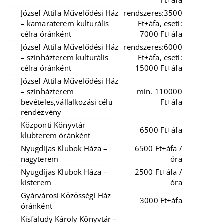
Ft+áfa
József Attila Művelődési Ház
rendszeres:3500
– kamaraterem kulturális
Ft+áfa, eseti:
célra óránként
7000 Ft+áfa
József Attila Művelődési Ház
rendszeres:6000
– színházterem kulturális
Ft+áfa, eseti:
célra óránként
15000 Ft+áfa
József Attila Művelődési Ház
– színházterem
min. 110000
bevételes,vállalkozási célú
Ft+áfa
rendezvény
Központi Könyvtár
6500 Ft+áfa
klubterem óránként
Nyugdíjas Klubok Háza –
6500 Ft+áfa /
nagyterem
óra
Nyugdíjas Klubok Háza –
2500 Ft+áfa /
kisterem
óra
Gyárvárosi Közösségi Ház
3000 Ft+áfa
óránként
Kisfaludy Károly Könyvtár –