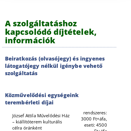
A szolgáltatáshoz
kapcsolódó díjtételek,
információk
Beiratkozás (olvasójegy) és ingyenes
látogatójegy nélkül igénybe vehető
szolgáltatás
Közművelődési egységeink
terembérleti díjai
rendszeres:
József Attila Művelődési Ház
3000 Ft+áfa,
– kiállítóterem kulturális
eseti: 4500
célra óránként