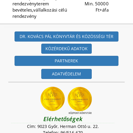
rendezvényterem
Min. 50000
bevételes,vállalkozási célú
Ft+áfa
rendezvény
DR. KOVÁCS PÁL KÖNYVTÁR ÉS KÖZÖSSÉGI TÉR
KÖZÉRDEKŰ ADATOK
PARTNEREK
ADATVÉDELEM
Elérhetőségek
Cím: 9023 Győr, Herman Ottó u. 22.
Telefon: 96/516-670