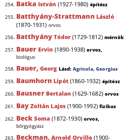
Batka
István
(1927-1980)
építész
Batthyány-Strattmann
László
(1870-1931)
orvos
Batthyány
Tódor
(1729-1812)
mérnök
Bauer
Ervin
(1890-1938)
orvos,
biológus
Bauer,
Georg
Lásd:
Agricola, Georgius
Baumhorn
Lipót
(1860-1932)
építész
Bausner
Bertalan
(1629-1682)
orvos
Bay
Zoltán Lajos
(1900-1992)
fizikus
Beck
Soma
(1872-1930)
orvos,
bőrgyógyász
Beckman,
Arnold Orville
(1900-