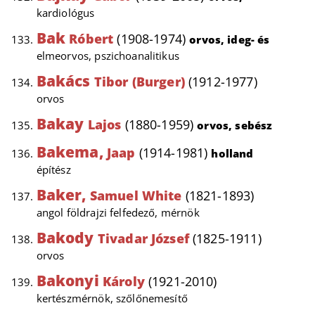
kardiológus
Bak
Róbert
(1908-1974)
orvos, ideg- és
elmeorvos, pszichoanalitikus
Bakács
Tibor (Burger)
(1912-1977)
orvos
Bakay
Lajos
(1880-1959)
orvos, sebész
Bakema,
Jaap
(1914-1981)
holland
építész
Baker,
Samuel White
(1821-1893)
angol földrajzi felfedező, mérnök
Bakody
Tivadar József
(1825-1911)
orvos
Bakonyi
Károly
(1921-2010)
kertészmérnök, szőlőnemesítő