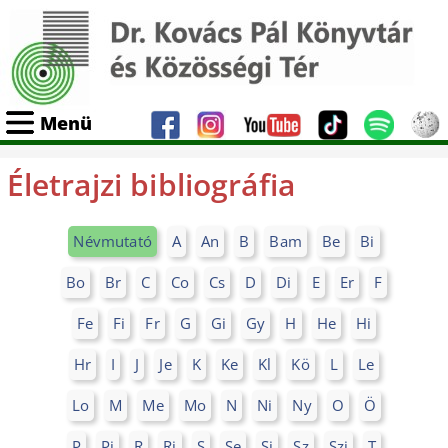
Menü
Életrajzi bibliográfia
Névmutató
A
An
B
Bam
Be
Bi
Bo
Br
C
Co
Cs
D
Di
E
Er
F
Fe
Fi
Fr
G
Gi
Gy
H
He
Hi
Hr
I
J
Je
K
Ke
Kl
Kö
L
Le
Lo
M
Me
Mo
N
Ni
Ny
O
Ö
P
Pi
R
Ri
S
Se
Si
Sz
Szi
T