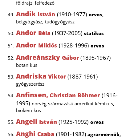
földrajzi felfedező
Andik
István
(1910-1977)
orvos,
belgyógyász, tüdőgyógyász
Andor
Béla
(1937-2005)
statikus
Andor
Miklós
(1928-1996)
orvos
Andreánszky
Gábor
(1895-1967)
botanikus
Andriska
Viktor
(1887-1961)
gyógyszerész
Anfinsen,
Christian Böhmer
(1916-
1995)
norvég származású amerikai kémikus,
biokémikus
Angeli
István
(1925-1992)
orvos
Anghi
Csaba
(1901-1982)
agrármérnök,