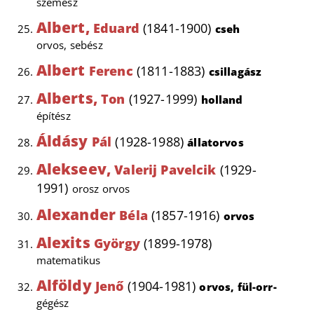
szemész
Albert,
Eduard
(1841-1900)
cseh
orvos, sebész
Albert
Ferenc
(1811-1883)
csillagász
Alberts,
Ton
(1927-1999)
holland
építész
Áldásy
Pál
(1928-1988)
állatorvos
Alekseev,
Valerij Pavelcik
(1929-
1991)
orosz orvos
Alexander
Béla
(1857-1916)
orvos
Alexits
György
(1899-1978)
matematikus
Alföldy
Jenő
(1904-1981)
orvos, fül-orr-
gégész