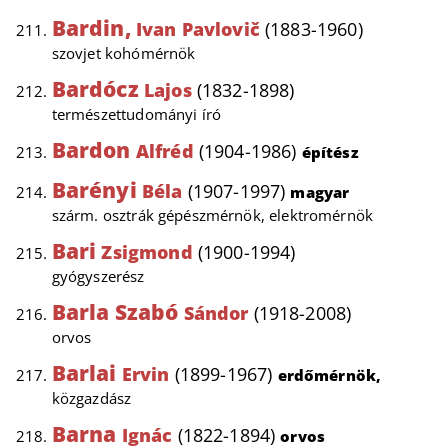
Bardin,
Ivan Pavlovič
(1883-1960)
szovjet kohómérnök
Bardócz
Lajos
(1832-1898)
természettudományi író
Bardon
Alfréd
(1904-1986)
építész
Barényi
Béla
(1907-1997)
magyar
szárm. osztrák gépészmérnök, elektromérnök
Bari
Zsigmond
(1900-1994)
gyógyszerész
Barla Szabó
Sándor
(1918-2008)
orvos
Barlai
Ervin
(1899-1967)
erdőmérnök,
közgazdász
Barna
Ignác
(1822-1894)
orvos