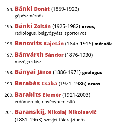
Bánki
Donát
(1859-1922)
gépészmérnök
Bánki
Zoltán
(1925-1982)
orvos,
radiológus, belgyógyász, sportorvos
Banovits
Kajetán
(1845-1915)
mérnök
Bánvárth
Sándor
(1876-1930)
mezőgazdász
Bányai
János
(1886-1971)
geológus
Barabás
Csaba
(1921-1986)
orvos
Barabits
Elemér
(1921-2003)
erdőmérnök, növénynemesítő
Baranskij,
Nikolaj Nikolaevič
(1881-1963)
szovjet földrajztudós