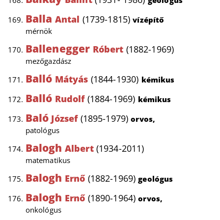
geológus
Balla
Antal
(1739-1815)
vízépítő
mérnök
Ballenegger
Róbert
(1882-1969)
mezőgazdász
Balló
Mátyás
(1844-1930)
kémikus
Balló
Rudolf
(1884-1969)
kémikus
Baló
József
(1895-1979)
orvos,
patológus
Balogh
Albert
(1934-2011)
matematikus
Balogh
Ernő
(1882-1969)
geológus
Balogh
Ernő
(1890-1964)
orvos,
onkológus