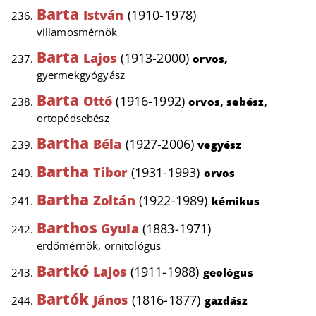
Barta
István
(1910-1978)
villamosmérnök
Barta
Lajos
(1913-2000)
orvos,
gyermekgyógyász
Barta
Ottó
(1916-1992)
orvos, sebész,
ortopédsebész
Bartha
Béla
(1927-2006)
vegyész
Bartha
Tibor
(1931-1993)
orvos
Bartha
Zoltán
(1922-1989)
kémikus
Barthos
Gyula
(1883-1971)
erdőmérnök, ornitológus
Bartkó
Lajos
(1911-1988)
geológus
Bartók
János
(1816-1877)
gazdász