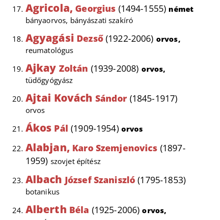
Agricola,
Georgius
(1494-1555)
német
bányaorvos, bányászati szakíró
Agyagási
Dezső
(1922-2006)
orvos,
reumatológus
Ajkay
Zoltán
(1939-2008)
orvos,
tüdőgyógyász
Ajtai Kovách
Sándor
(1845-1917)
orvos
Ákos
Pál
(1909-1954)
orvos
Alabjan,
Karo Szemjenovics
(1897-
1959)
szovjet építész
Albach
József Szaniszló
(1795-1853)
botanikus
Alberth
Béla
(1925-2006)
orvos,