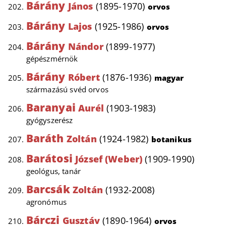
Bárány
János
(1895-1970)
orvos
Bárány
Lajos
(1925-1986)
orvos
Bárány
Nándor
(1899-1977)
gépészmérnök
Bárány
Róbert
(1876-1936)
magyar
származású svéd orvos
Baranyai
Aurél
(1903-1983)
gyógyszerész
Baráth
Zoltán
(1924-1982)
botanikus
Barátosi
József (Weber)
(1909-1990)
geológus, tanár
Barcsák
Zoltán
(1932-2008)
agronómus
Bárczi
Gusztáv
(1890-1964)
orvos