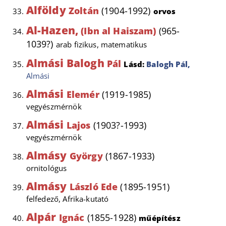
Alföldy
Zoltán
(1904-1992)
orvos
Al-Hazen,
(Ibn al Haiszam)
(965-
1039?)
arab fizikus, matematikus
Almási Balogh
Pál
Lásd:
Balogh Pál,
Almási
Almási
Elemér
(1919-1985)
vegyészmérnök
Almási
Lajos
(1903?-1993)
vegyészmérnök
Almásy
György
(1867-1933)
ornitológus
Almásy
László Ede
(1895-1951)
felfedező, Afrika-kutató
Alpár
Ignác
(1855-1928)
műépítész