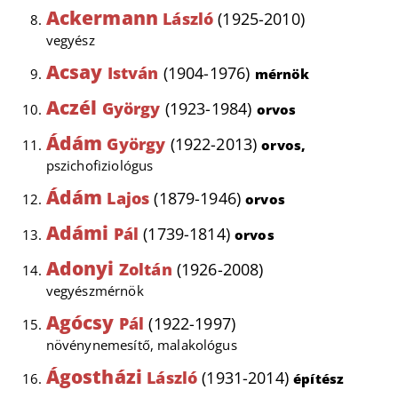
Ackermann
László
(1925-2010)
vegyész
Acsay
István
(1904-1976)
mérnök
Aczél
György
(1923-1984)
orvos
Ádám
György
(1922-2013)
orvos,
pszichofiziológus
Ádám
Lajos
(1879-1946)
orvos
Adámi
Pál
(1739-1814)
orvos
Adonyi
Zoltán
(1926-2008)
vegyészmérnök
Agócsy
Pál
(1922-1997)
növénynemesítő, malakológus
Ágostházi
László
(1931-2014)
építész