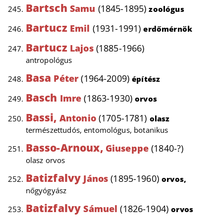
Bartsch
Samu
(1845-1895)
zoológus
Bartucz
Emil
(1931-1991)
erdőmérnök
Bartucz
Lajos
(1885-1966)
antropológus
Basa
Péter
(1964-2009)
építész
Basch
Imre
(1863-1930)
orvos
Bassi,
Antonio
(1705-1781)
olasz
természettudós, entomológus, botanikus
Basso-Arnoux,
Giuseppe
(1840-?)
olasz orvos
Batizfalvy
János
(1895-1960)
orvos,
nőgyógyász
Batizfalvy
Sámuel
(1826-1904)
orvos