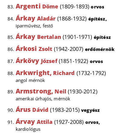
Argenti
Döme
(1809-1893)
orvos
Árkay
Aladár
(1868-1932)
építész,
iparművész, festő
Árkay
Bertalan
(1901-1971)
építész
Árkosi
Zsolt
(1942-2007)
erdőmérnök
Árkövy
József
(1851-1922)
orvos
Arkwright,
Richard
(1732-1792)
angol mérnök
Armstrong,
Neil
(1930-2012)
amerikai űrhajós, mérnök
Árus
Dávid
(1983-2015)
vegyész
Árvay
Attila
(1927-2008)
orvos,
kardiológus