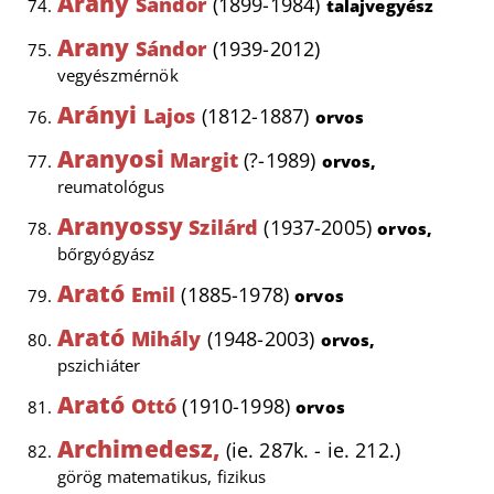
Arany
Sándor
(1899-1984)
talajvegyész
Arany
Sándor
(1939-2012)
vegyészmérnök
Arányi
Lajos
(1812-1887)
orvos
Aranyosi
Margit
(?-1989)
orvos,
reumatológus
Aranyossy
Szilárd
(1937-2005)
orvos,
bőrgyógyász
Arató
Emil
(1885-1978)
orvos
Arató
Mihály
(1948-2003)
orvos,
pszichiáter
Arató
Ottó
(1910-1998)
orvos
Archimedesz,
(ie. 287k. - ie. 212.)
görög matematikus, fizikus