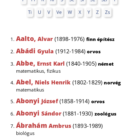
Ti
U
V
Ve
W
X
Y
Z
Zs
Aalto,
Alvar
(1898-1976)
finn építész
Abádi
Gyula
(1912-1984)
orvos
Abbe,
Ernst Karl
(1840-1905)
német
matematikus, fizikus
Abel,
Niels Henrik
(1802-1829)
norvég
matematikus
Abonyi
József
(1858-1914)
orvos
Abonyi
Sándor
(1881-1930)
zoológus
Ábrahám
Ambrus
(1893-1989)
biológus