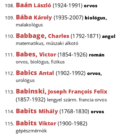
Baán
László
(1924-1991)
orvos
Bába
Károly
(1935-2007)
biológus,
malakológus
Babbage,
Charles
(1792-1871)
angol
matematikus, műszaki alkotó
Babes,
Victor
(1854-1926)
román
orvos, biológus, fizikus
Babics
Antal
(1902-1992)
orvos,
urológus
Babinski,
Joseph François Felix
(1857-1932)
lengyel szárm. francia orvos
Babits
Mihály
(1768-1830)
orvos
Babits
Viktor
(1900-1982)
gépészmérnök