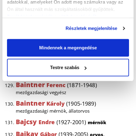
adatokkal, amelyeket Ön adott meg számukra vagy az
gyógyszerész
Ön által használt más szolgáltatásokból gyűjtöttek.
Bacsó
Nándor
(1904-1974)
További információk a sütik kezeléséről
.
meteorológus
Részletek megjelenítése
Baer,
Karl Ernst
(1792-1876)
német
biológus
Mindennek a megengedése
Baeyer,
Adolf von
(1835-1917)
német
kémikus
Testre szabás
Bágyoni
Attila
(1928-1985)
orvos
Baintner
Ferenc
(1871-1948)
mezőgazdasági vegyész
Baintner
Károly
(1905-1989)
mezőgazdasági mérnök, állatorvos
Bajcsy
Endre
(1927-2001)
mérnök
Bajkay
Gábor
(1939-2005)
orvos,