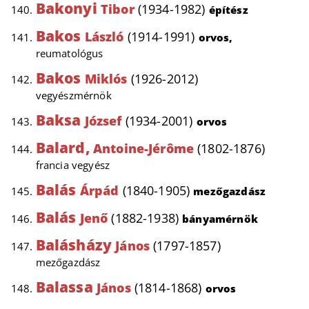
Bakonyi
Tibor
(1934-1982)
építész
Bakos
László
(1914-1991)
orvos,
reumatológus
Bakos
Miklós
(1926-2012)
vegyészmérnök
Baksa
József
(1934-2001)
orvos
Balard,
Antoine-Jérôme
(1802-1876)
francia vegyész
Balás
Árpád
(1840-1905)
mezőgazdász
Balás
Jenő
(1882-1938)
bányamérnök
Balásházy
János
(1797-1857)
mezőgazdász
Balassa
János
(1814-1868)
orvos