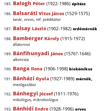
Balogh
Péter
(1922-1986)
építész
Balsaráti
Vitus János
(1529-1575)
tanár, orvos, ref. prédikátor
Balsay
László
(1902-1982)
erdőmérnök
Bamberger
Károly
(1915-1972)
állatorvos
Bánfihunyadi
János
(1576?-1646)
alkimista
Banga
Ilona
(1906-1998)
biokémikus
Bánházi
Gyula
(1927-1989)
mérnök,
mezőgazdász
Bánhegyi
József
(1911-1976)
mikológus, mikrobiológus
Bánhidi
Endre
(1928-1996)
orvos