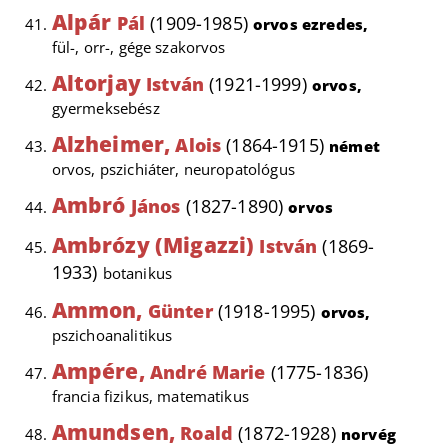
Alpár
Pál
(1909-1985)
orvos ezredes,
fül-, orr-, gége szakorvos
Altorjay
István
(1921-1999)
orvos,
gyermeksebész
Alzheimer,
Alois
(1864-1915)
német
orvos, pszichiáter, neuropatológus
Ambró
János
(1827-1890)
orvos
Ambrózy (Migazzi)
István
(1869-
1933)
botanikus
Ammon,
Günter
(1918-1995)
orvos,
pszichoanalitikus
Ampére,
André Marie
(1775-1836)
francia fizikus, matematikus
Amundsen,
Roald
(1872-1928)
norvég