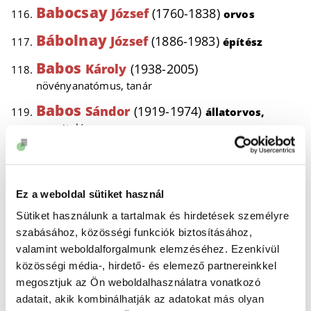
Babocsay
József
(1760-1838)
orvos
Bábolnay
József
(1886-1983)
építész
Babos
Károly
(1938-2005)
növényanatómus, tanár
Babos
Sándor
(1919-1974)
állatorvos,
parazitológus
Bach
Imre
(1895-1966)
orvos,
endokrinológus
Backhausz
Ez a weboldal sütiket használ
Richárd
(1920-1971)
orvos
Sütiket használunk a tartalmak és hirdetések személyre
szabásához, közösségi funkciók biztosításához,
Backus,
John
(1924-2007)
amerikai
valamint weboldalforgalmunk elemzéséhez. Ezenkívül
programozó
közösségi média-, hirdető- és elemező partnereinkkel
Bacsák
György
(1870-1970)
geológus
megosztjuk az Ön weboldalhasználatra vonatkozó
adatait, akik kombinálhatják az adatokat más olyan
Bacsó
Bálint
(1786-1854)
orvos-