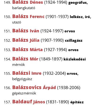
Balázs
Dénes
(1924-1994)
geográfus,
barlangkutató
Balázs
Ferenc
(1901-1937)
lelkész, író,
utazó
Balázs
Iván
(1924-1997)
orvos
Balázs
Júlia
(1907-1990)
csillagász
Balázs
Márta
(1927-1994)
orvos
Balázs
Mór
(1849-1897)
közlekedési
mérnök
Balázsi
Imre
(1932-2004)
orvos,
belgyógyász
Balázsovics
Árpád
(1938-2006)
gépészmérnök
Baldauf
János
(1831-1890)
építész