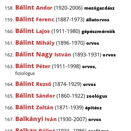
Bálint
Andor
(1920-2006)
mezőgazdász
Bálint
Ferenc
(1887-1973)
állatorvos
Bálint
Lajos
(1911-1980)
gépészmérnök
Bálint
Mihály
(1896-1970)
orvos
Bálint Nagy
István
(1893-1931)
orvos
Bálint
Péter
(1911-1998)
orvos,
fiziológus
Bálint
Rezső
(1874-1929)
orvos
Bálint
Sándor
(1860-1922)
zoológus
Bálint
Zoltán
(1871-1939)
építész
Balkányi
Iván
(1930-2007)
orvos
Balkay
Bálint
(1931- 1986)