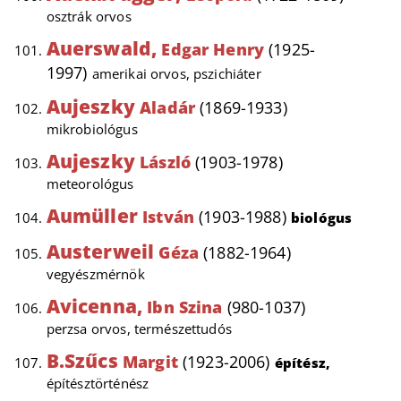
osztrák orvos
Auerswald,
Edgar Henry
(1925-
1997)
amerikai orvos, pszichiáter
Aujeszky
Aladár
(1869-1933)
mikrobiológus
Aujeszky
László
(1903-1978)
meteorológus
Aumüller
István
(1903-1988)
biológus
Austerweil
Géza
(1882-1964)
vegyészmérnök
Avicenna,
Ibn Szina
(980-1037)
perzsa orvos, természettudós
B.Szűcs
Margit
(1923-2006)
építész,
építésztörténész