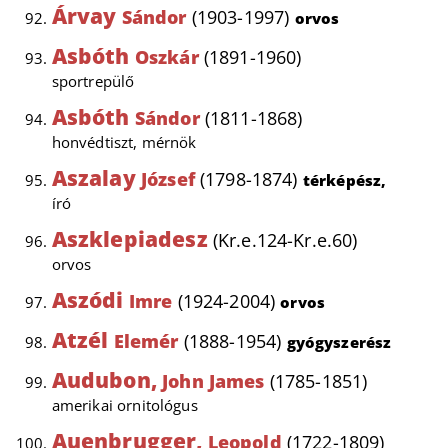
Árvay
Sándor
(1903-1997)
orvos
Asbóth
Oszkár
(1891-1960)
sportrepülő
Asbóth
Sándor
(1811-1868)
honvédtiszt, mérnök
Aszalay
József
(1798-1874)
térképész,
író
Aszklepiadesz
(Kr.e.124-Kr.e.60)
orvos
Aszódi
Imre
(1924-2004)
orvos
Atzél
Elemér
(1888-1954)
gyógyszerész
Audubon,
John James
(1785-1851)
amerikai ornitológus
Auenbrugger,
Leopold
(1722-1809)