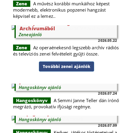
Zene
A művész korábbi munkáihoz képest
modernebb, elektronikus popzenei hangzást
képvisel ez a lemez..
Barlay Zsuzsa: válogatás az MTVA
Archívumából
Zeneajánló
2026.05.22
Zene
Az operaénekesnő legszebb archív rádiós
és televíziós zenei felvételeit gyűjti össze.
További zenei ajánlók
Janne Teller: Semmi
Hangoskönyv ajánló
2026.07.24
Hangoskönyv
A Semmi Janne Teller dán írónő
megrázó, provokatív ifjúsági regénye.
Csipegető tyúkocska: állatmesék
Hangoskönyv ajánló
2026.07.09
Hangoskönyv
Kedves, játékos történeteivel a