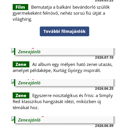
2026.05.22
Film
Bemutatja a balkáni bevándorló szülők
gyermekeként felnövő, nehéz sorsú fiú útját a
világhírig.
További filmajánlók
Víkingur Ólafsson: From Afar
Zeneajánló
2026.07.10
Zene
Az album egy mélyen ható zenei utazás,
amelyet példaképe, Kurtág György inspirált.
Simply Red: Time
Zeneajánló
2026.06.25
Zene
Egyszerre nosztalgikus és friss: a Simply
Red klasszikus hangzását idézi, miközben új
témákat hoz.
Rúzsa Magdi: Karma
Zeneajánló
2026.06.09