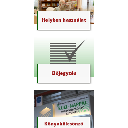
Helyben használat
Előjegyzés
Könyvkölcsönző