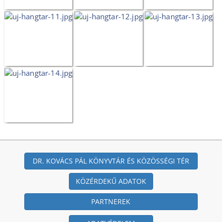
DR. KOVÁCS PÁL KÖNYVTÁR ÉS KÖZÖSSÉGI TÉR
KÖZÉRDEKŰ ADATOK
PARTNEREK