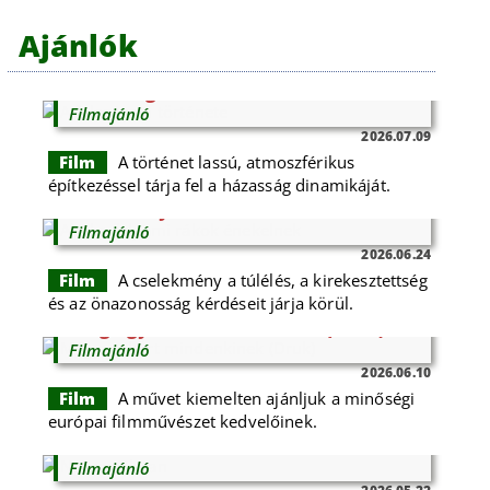
Ajánlók
A feleségem története
Filmajánló
2026.07.09
Film
A történet lassú, atmoszférikus
építkezéssel tárja fel a házasság dinamikáját.
Ahol a folyami rákok énekelnek
Filmajánló
2026.06.24
Film
A cselekmény a túlélés, a kirekesztettség
és az önazonosság kérdéseit járja körül.
Még egy kört mindenkinek (Druk)
Filmajánló
2026.06.10
Film
A művet kiemelten ajánljuk a minőségi
európai filmművészet kedvelőinek.
Nevem Zlatan
Filmajánló