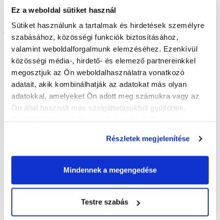
Ez a weboldal sütiket használ
Kapcsolódó tartalmak
Sütiket használunk a tartalmak és hirdetések személyre
szabásához, közösségi funkciók biztosításához,
valamint weboldalforgalmunk elemzéséhez. Ezenkívül
Adatbázisaink
közösségi média-, hirdető- és elemező partnereinkkel
megosztjuk az Ön weboldalhasználatra vonatkozó
adatait, akik kombinálhatják az adatokat más olyan
adatokkal, amelyeket Ön adott meg számukra vagy az
Ön által használt más szolgáltatásokból gyűjtöttek.
További információk a sütik kezeléséről
.
Részletek megjelenítése
Kölcsönözhető filmek
Mindennek a megengedése
Testre szabás
Adatbázisaink