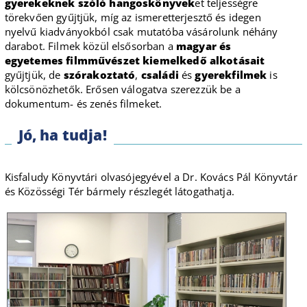
gyerekeknek szóló hangoskönyvek
et teljességre
törekvően gyűjtjük, míg az ismeretterjesztő és idegen
nyelvű kiadványokból csak mutatóba vásárolunk néhány
darabot. Filmek közül elsősorban a
magyar és
egyetemes filmművészet kiemelkedő alkotásait
gyűjtjük, de
szórakoztató
,
családi
és
gyerekfilmek
is
kölcsönözhetők. Erősen válogatva szerezzük be a
dokumentum- és zenés filmeket.
Jó, ha tudja!
Kisfaludy Könyvtári olvasójegyével a Dr. Kovács Pál Könyvtár
és Közösségi Tér bármely részlegét látogathatja.