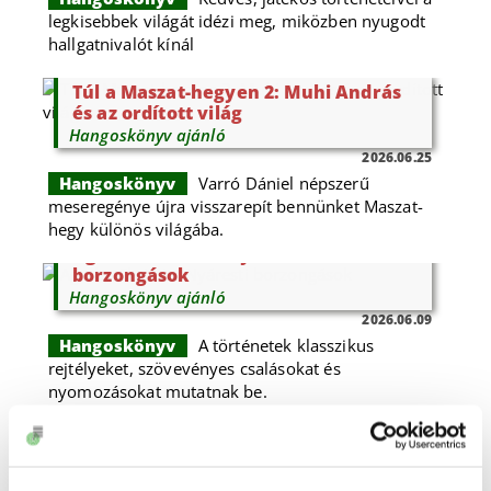
legkisebbek világát idézi meg, miközben nyugodt
hallgatnivalót kínál
Túl a Maszat-hegyen 2: Muhi András
és az ordított világ
Hangoskönyv ajánló
2026.06.25
Hangoskönyv
Varró Dániel népszerű
meseregénye újra visszarepít bennünket Maszat-
hegy különös világába.
Agatha Christie: Nyáresti
borzongások
Hangoskönyv ajánló
2026.06.09
Hangoskönyv
A történetek klasszikus
rejtélyeket, szövevényes csalásokat és
nyomozásokat mutatnak be.
További hangoskönyv ajánlók