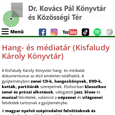
Menü
Hang- és médiatár (Kisfaludy
Károly Könyvtár)
A Kisfaludy Károly Könyvtár hang- és médiatár
dokumentumai az első emeleten találhatók. A
gyűjteményben
zenei CD-k, hangoskönyvek, DVD-k,
kották, partitúrák
szerepelnek. Elsősorban
klasszikus
zenei és prózai alkotások
, válogatott
jazz
,
blues
és
musical
felvételek, valamint a
népzenei
és
világzenei
felvételek tartoznak a gyűjteménybe.
A
magyar nyelvű szépirodalmi felnőtteknek és