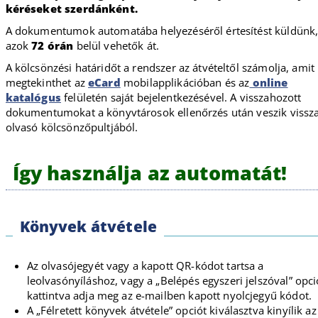
kéréseket szerdánként.
A dokumentumok automatába helyezéséről értesítést küldünk
azok
72 órán
belül vehetők át.
A kölcsönzési határidőt a rendszer az átvételtől számolja, amit
megtekinthet az
eCard
mobilapplikációban és az
online
katalógus
felületén saját bejelentkezésével. A visszahozott
dokumentumokat a könyvtárosok ellenőrzés után veszik vissza
olvasó kölcsönzőpultjából.
Így használja az automatát!
Könyvek átvétele
Az olvasójegyét vagy a kapott QR-kódot tartsa a
leolvasónyíláshoz, vagy a „Belépés egyszeri jelszóval” opc
kattintva adja meg az e-mailben kapott nyolcjegyű kódot.
A „Félretett könyvek átvétele” opciót kiválasztva kinyílik az 