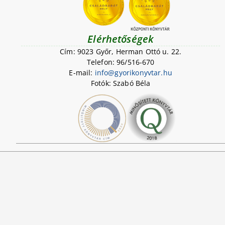
Elérhetőségek
Cím: 9023 Győr, Herman Ottó u. 22.
Telefon: 96/516-670
E-mail:
i
n
f
o
@
g
y
o
r
i
k
o
n
y
v
t
a
r
.
h
u
Fotók: Szabó Béla