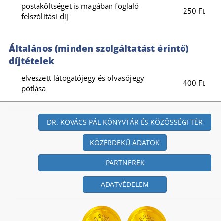
postaköltséget is magában foglaló
250 Ft
felszólítási díj
Általános (minden szolgáltatást érintő)
díjtételek
elveszett látogatójegy és olvasójegy
400 Ft
pótlása
DR. KOVÁCS PÁL KÖNYVTÁR ÉS KÖZÖSSÉGI TÉR
KÖZÉRDEKŰ ADATOK
PARTNEREK
ADATVÉDELEM