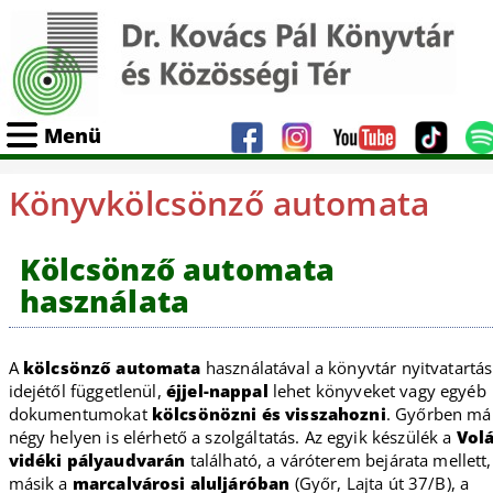
Menü
Könyvkölcsönző automata
Kölcsönző automata
használata
A
kölcsönző automata
használatával a könyvtár nyitvatartás
idejétől függetlenül,
éjjel-nappal
lehet könyveket vagy egyéb
dokumentumokat
kölcsönözni és visszahozni
. Győrben má
négy helyen is elérhető a szolgáltatás. Az egyik készülék a
Vol
vidéki pályaudvarán
található, a váróterem bejárata mellett,
másik a
marcalvárosi aluljáróban
(Győr, Lajta út 37/B), a