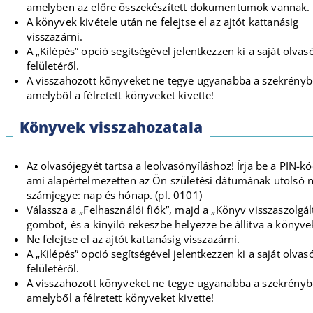
amelyben az előre összekészített dokumentumok vannak.
A könyvek kivétele után ne felejtse el az ajtót kattanásig
visszazárni.
A „Kilépés” opció segítségével jelentkezzen ki a saját olvas
felületéről.
A visszahozott könyveket ne tegye ugyanabba a szekrényb
amelyből a félretett könyveket kivette!
Könyvek visszahozatala
Az olvasójegyét tartsa a leolvasónyíláshoz! Írja be a PIN-kó
ami alapértelmezetten az Ön születési dátumának utolsó 
számjegye: nap és hónap. (pl. 0101)
Válassza a „Felhasználói fiók”, majd a „Könyv visszaszolgál
gombot, és a kinyíló rekeszbe helyezze be állítva a könyve
Ne felejtse el az ajtót kattanásig visszazárni.
A „Kilépés” opció segítségével jelentkezzen ki a saját olvas
felületéről.
A visszahozott könyveket ne tegye ugyanabba a szekrényb
amelyből a félretett könyveket kivette!