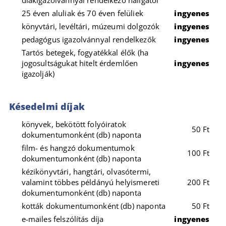
25 éven aluliak és 70 éven felüliek
ingyenes
könyvtári, levéltári, múzeumi dolgozók
ingyenes
pedagógus igazolvánnyal rendelkezők
ingyenes
Tartós betegek, fogyatékkal élők (ha
jogosultságukat hitelt érdemlően
ingyenes
igazolják)
Késedelmi díjak
könyvek, bekötött folyóiratok
50 Ft
dokumentumonként (db) naponta
film- és hangzó dokumentumok
100 Ft
dokumentumonként (db) naponta
kézikönyvtári, hangtári, olvasótermi,
valamint többes példányú helyismereti
200 Ft
dokumentumonként (db) naponta
kották dokumentumonként (db) naponta
50 Ft
e-mailes felszólítás díja
ingyenes