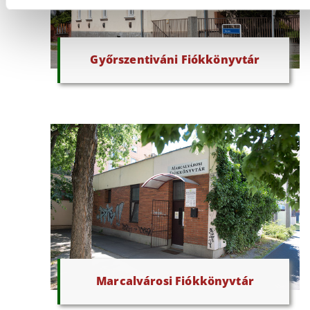
Győrszentiváni Fiókkönyvtár
Marcalvárosi Fiókkönyvtár