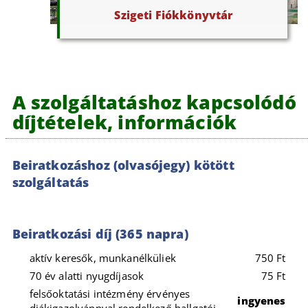
Szigeti Fiókkönyvtár
A szolgáltatáshoz kapcsolódó
díjtételek, információk
Beiratkozáshoz (olvasójegy) kötött
szolgáltatás
Beiratkozási díj (365 napra)
aktív keresők, munkanélküliek
750 Ft
70 év alatti nyugdíjasok
75 Ft
felsőoktatási intézmény érvényes
ingyenes
diákigazolvánnyal rendelkező hallgatói