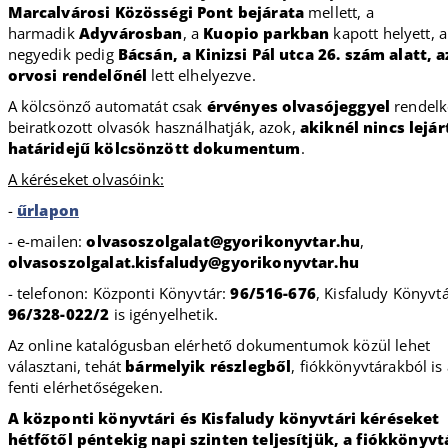
Marcalvárosi Közösségi Pont bejárata
mellett, a
harmadik
Adyvárosban
, a
Kuopio parkban
kapott helyett, a
negyedik pedig
Bácsán, a Kinizsi Pál utca 26. szám alatt, a
orvosi rendelőnél
lett elhelyezve.
A kölcsönző automatát csak
érvényes olvasójeggyel
rendelk
beiratkozott olvasók használhatják, azok,
akiknél nincs lejár
határidejű kölcsönzött dokumentum
.
A kéréseket olvasóink:
-
űrlapon
- e-mailen:
olvasoszolgalat@gyorikonyvtar.hu
,
olvasoszolgalat.kisfaludy@gyorikonyvtar.hu
- telefonon: Központi Könyvtár:
96/516-676
, Kisfaludy Könyvtá
96/328-022/2
is igényelhetik.
Az online katalógusban elérhető dokumentumok közül lehet
választani, tehát
bármelyik részlegből
, fiókkönyvtárakból is
fenti elérhetőségeken.
A központi könyvtári és Kisfaludy könyvtári kéréseket
hétfőtől péntekig napi szinten teljesítjük, a fiókkönyvt