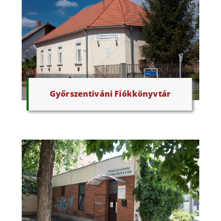
Győrszentiváni Fiókkönyvtár