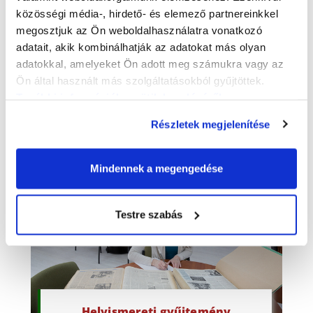
közösségi média-, hirdető- és elemező partnereinkkel
megosztjuk az Ön weboldalhasználatra vonatkozó
adatait, akik kombinálhatják az adatokat más olyan
adatokkal, amelyeket Ön adott meg számukra vagy az
Ön által használt más szolgáltatásokból gyűjtöttek.
Olvasószolgálat
(Kisfaludy Károly Könyvtár)
További információk a sütik kezeléséről
.
Részletek megjelenítése
Kisfaludy Károly Könyvtár
Mindennek a megengedése
Testre szabás
Helyismereti gyűjtemény