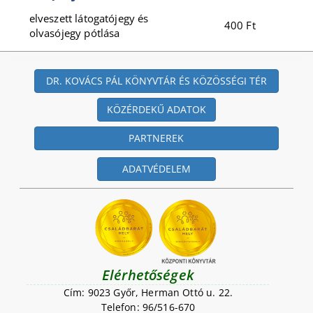
elveszett látogatójegy és
400 Ft
olvasójegy pótlása
DR. KOVÁCS PÁL KÖNYVTÁR ÉS KÖZÖSSÉGI TÉR
KÖZÉRDEKŰ ADATOK
PARTNEREK
ADATVÉDELEM
Elérhetőségek
Cím: 9023 Győr, Herman Ottó u. 22.
Telefon: 96/516-670