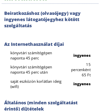
Beiratkozáshoz (olvasójegy) vagy
ingyenes látogatójegyhez kötött
szolgáltatás
Az Internethasználat díjai
könyvtári számítógépen
ingyenes
naponta 45 perc
15
könyvtári számítógépen
percenként
naponta 45 perc után
65 Ft
saját eszközön korlátlan ideig
ingyenes
(wifi)
Általános (minden szolgáltatást
érintő) díjtételek