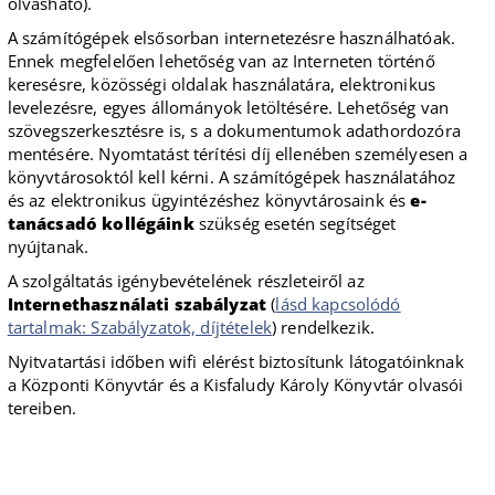
olvasható).
A számítógépek elsősorban internetezésre használhatóak.
Ennek megfelelően lehetőség van az Interneten történő
keresésre, közösségi oldalak használatára, elektronikus
levelezésre, egyes állományok letöltésére. Lehetőség van
szövegszerkesztésre is, s a dokumentumok adathordozóra
mentésére. Nyomtatást térítési díj ellenében személyesen a
könyvtárosoktól kell kérni. A számítógépek használatához
és az elektronikus ügyintézéshez könyvtárosaink és
e-
tanácsadó kollégáink
szükség esetén segítséget
nyújtanak.
A szolgáltatás igénybevételének részleteiről az
Internethasználati szabályzat
(
lásd kapcsolódó
tartalmak: Szabályzatok, díjtételek
) rendelkezik.
Nyitvatartási időben wifi elérést biztosítunk látogatóinknak
a Központi Könyvtár és a Kisfaludy Károly Könyvtár olvasói
tereiben.