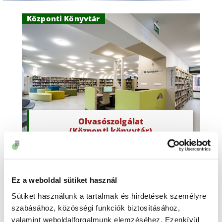
Központi Könyvtár
Olvasószolgálat
(Központi könyvtár)
Kisfaludy Károly Könyvtár
Ez a weboldal sütiket használ
Sütiket használunk a tartalmak és hirdetések személyre
szabásához, közösségi funkciók biztosításához,
valamint weboldalforgalmunk elemzéséhez. Ezenkívül