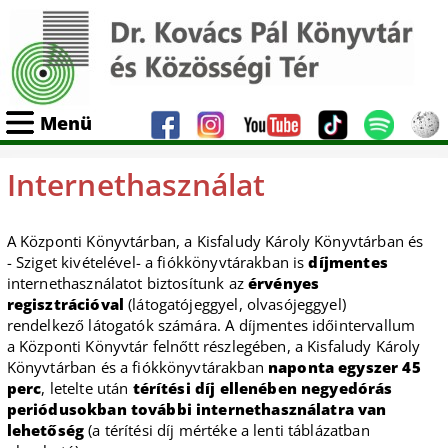
Menü
Internethasználat
A Központi Könyvtárban, a Kisfaludy Károly Könyvtárban és
- Sziget kivételével- a fiókkönyvtárakban is
díjmentes
internethasználatot biztosítunk az
érvényes
regisztrációval
(látogatójeggyel, olvasójeggyel)
rendelkező látogatók számára. A díjmentes időintervallum
a Központi Könyvtár felnőtt részlegében, a Kisfaludy Károly
Könyvtárban és a fiókkönyvtárakban
naponta egyszer 45
perc
, letelte után
térítési díj ellenében negyedórás
periódusokban további internethasználatra van
lehetőség
(a térítési díj mértéke a lenti táblázatban