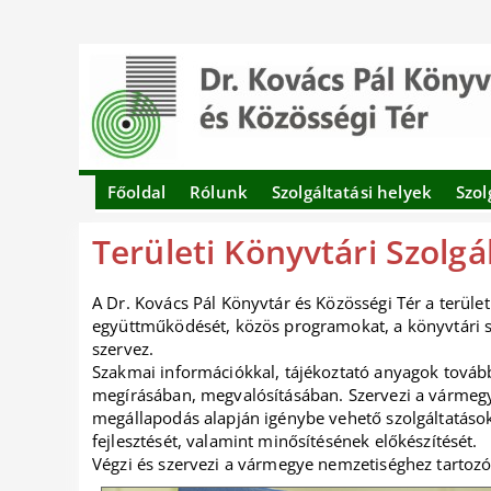
Főoldal
Rólunk
Szolgáltatási helyek
Szol
Területi Könyvtári Szolgá
A Dr. Kovács Pál Könyvtár és Közösségi Tér a terüle
együttműködését, közös programokat, a könyvtári 
szervez.
Szakmai információkkal, tájékoztató anyagok továb
megírásában, megvalósításában. Szervezi a vármegyé
megállapodás alapján igénybe vehető szolgáltatások
fejlesztését, valamint minősítésének előkészítését.
Végzi és szervezi a vármegye nemzetiséghez tartozó 