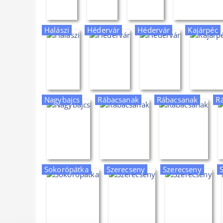
Halászi
Hédervár
Hédervár
Kajárpéc
Nagybajcs
Rábacsanak
Rábacsanak
R
Sokorópátka
Szerecseny
Szerecseny
S