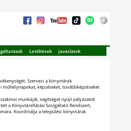
lgáltatások
Letöltések
Javaslatok
tevékenységét. Szervezi a könyvtárak
ai műhelynapokat, képzéseket, továbbképzéseket
szakmai munkáját, segítséget nyújt pályázatok
ti a Könyvtárellátási Szolgáltató Rendszert,
mára. Koordinálja a települési könyvtárak