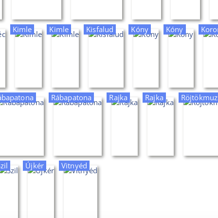
Kimle
Kimle
Kisfalud
Kóny
Kóny
Koro
ábapatona
Rábapatona
Rajka
Rajka
Röjtökmuz
zil
Újkér
Vitnyéd