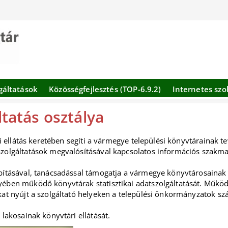
gáltatások
Közösségfejlesztés (TOP-6.9.2)
Internetes szo
ltatás osztálya
ti ellátás keretében segíti a vármegye települési könyvtárainak 
szolgáltatások megvalósításával kapcsolatos információs szakm
bításával, tanácsadással támogatja a vármegye könyvtárosainak 
ben működő könyvtárak statisztikai adatszolgáltatását. Működte
at nyújt a szolgáltató helyeken a települési önkormányzatok szá
lakosainak könyvtári ellátását.