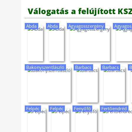
Válogatás a felújított K
Abda
Abda
Agyagosszergény
Agyagos
Bakonyszentlászló
Barbacs
Barbacs
B
Felpéc
Felpéc
Fenyőfő
Fertőendréd