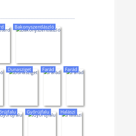
rd
Bakonyszentlászló
Dunasziget
Farád
Farád
rújfalu
Győrújfalu
Halászi