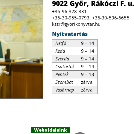
9022 Győr, Rákóczi F. u.
+36-96-328-331
+36-30-955-0793, +36-30-596-6655
kszr@gyorikonyvtar.hu
Nyitvatartás
Hétfő
9 – 14
Kedd
9 – 14
Szerda
9 – 14
Csütörtök
9 – 14
Péntek
9 – 13
Szombat
zárva
Vasárnap
zárva
Weboldalaink