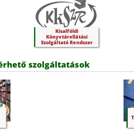
Kisalföldi
Könyvtárellátási
Szolgáltató Rendszer
lérhető szolgáltatások