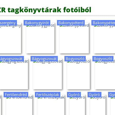
SZR tagkönyvtárak fotóiból
szergény
Bakonygyirót
Bakonypéterd
Bakonypéte
ágyogszovát
Bágyogszovát
Bogyoszló
Bogyoszló
Fertőendréd
Fertőszéplak
Gyóró
Gyóró
Győ