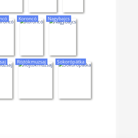
ncó
Koroncó
Nagybajcs
saj
Röjtökmuzsaj
Sokorópátka