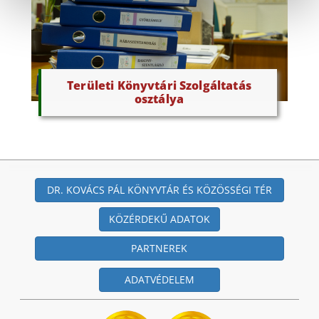
Területi Könyvtári Szolgáltatás
osztálya
DR. KOVÁCS PÁL KÖNYVTÁR ÉS KÖZÖSSÉGI TÉR
KÖZÉRDEKŰ ADATOK
PARTNEREK
ADATVÉDELEM