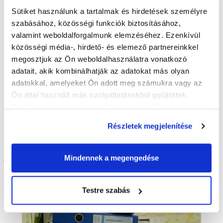
Sütiket használunk a tartalmak és hirdetések személyre
szabásához, közösségi funkciók biztosításához,
valamint weboldalforgalmunk elemzéséhez. Ezenkívül
Kisalföldi Könyvtárellátási
közösségi média-, hirdető- és elemező partnereinkkel
Szolgáltató Rendszer
megosztjuk az Ön weboldalhasználatra vonatkozó
adatait, akik kombinálhatják az adatokat más olyan
adatokkal, amelyeket Ön adott meg számukra vagy az
Ön által használt más szolgáltatásokból gyűjtöttek.
További információk a sütik kezeléséről
.
A szolgáltatás a
Részletek megjelenítése
következő helyeken
érhető el
Mindennek a megengedése
Területi szolgáltatási központ
Testre szabás