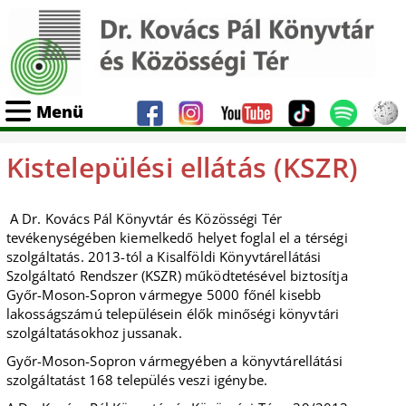
Menü
Kistelepülési ellátás (KSZR)
A Dr. Kovács Pál Könyvtár és Közösségi Tér
tevékenységében kiemelkedő helyet foglal el a térségi
szolgáltatás. 2013-tól a Kisalföldi Könyvtárellátási
Szolgáltató Rendszer (KSZR) működtetésével biztosítja
Győr-Moson-Sopron vármegye 5000 főnél kisebb
lakosságszámú településein élők minőségi könyvtári
szolgáltatásokhoz jussanak.
Győr-Moson-Sopron vármegyében a könyvtárellátási
szolgáltatást 168 település veszi igénybe.