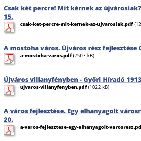
Csak két percre! Mit kérnek az újvárosiak
15.
csak-ket-percre-mit-kernek-az-ujvarosiak.pdf
(12
A mostoha város. Újváros rész fejlesztése
a-mostoha-varos.pdf
(2507 kB)
Újváros villanyfényben - Győri Híradó 1913
ujvaros-villanyfenyben.pdf
(1022 kB)
A város fejlesztése. Egy elhanyagolt városr
20.
a-varos-fejlesztese-egy-elhanyagolt-varosresz.pd