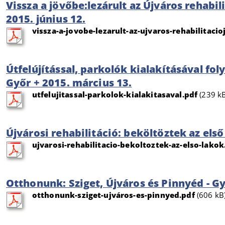
Vissza a jövőbe:lezárult az Újváros rehabili
2015. június 12.
vissza-a-jovobe-lezarult-az-ujvaros-rehabilitacio
Útfelújítással, parkolók kialakításával foly
Győr + 2015. március 13.
utfelujitassal-parkolok-kialakitasaval.pdf
(239 kB
Újvárosi rehabilitáció: beköltöztek az első
ujvarosi-rehabilitacio-bekoltoztek-az-elso-lakok
Otthonunk: Sziget, Újváros és Pinnyéd - Gy
otthonunk-sziget-ujváros-es-pinnyed.pdf
(606 kB