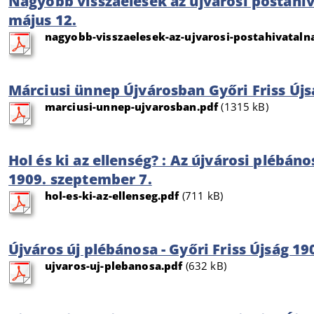
Nagyobb visszaélések az újvárosi postahiva
május 12.
nagyobb-visszaelesek-az-ujvarosi-postahivatalna
Márciusi ünnep Újvárosban Győri Friss Újs
marciusi-unnep-ujvarosban.pdf
(1315 kB)
Hol és ki az ellenség? : Az újvárosi plébáno
1909. szeptember 7.
hol-es-ki-az-ellenseg.pdf
(711 kB)
Újváros új plébánosa - Győri Friss Újság 190
ujvaros-uj-plebanosa.pdf
(632 kB)