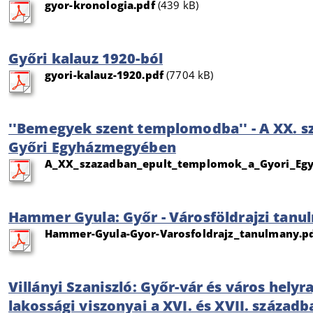
gyor-kronologia.pdf
(439 kB)
Győri kalauz 1920-ból
gyori-kalauz-1920.pdf
(7704 kB)
''Bemegyek szent templomodba'' - A XX. 
Győri Egyházmegyében
A_XX_szazadban_epult_templomok_a_Gyori_Eg
Hammer Gyula: Győr - Városföldrajzi tan
Hammer-Gyula-Gyor-Varosfoldrajz_tanulmany.p
Villányi Szaniszló: Győr-vár és város helyra
lakossági viszonyai a XVI. és XVII. századb