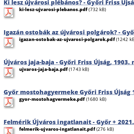
Ki lesz újvárosi plébános? - Győri Friss Újs
ki-lesz-ujvarosi-plebanos.pdf
(732 kB)
Igazán ostobák az újvárosi polgárok? - Győr
igazan-ostobak-az-ujvarosi-polgarok.pdf
(1242 kB
Újváros jaja-baja - Győri Friss Újság, 1903. 
ujvaros-jaja-baja.pdf
(1743 kB)
Győr mostohagyermeke Győri Friss Újság 1
gyor-mostohagvermeke.pdf
(1680 kB)
Felmérik Újváros ingatlanait - Győr + 2021.
felmerik-ujvaros-ingatlanait.pdf
(276 kB)