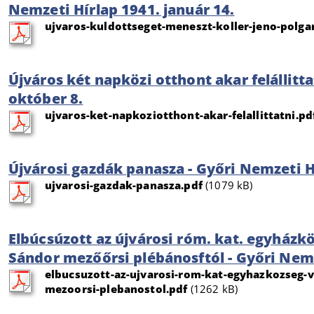
Nemzeti Hírlap 1941. január 14.
ujvaros-kuldottseget-meneszt-koller-jeno-polga
Újváros két napközi otthont akar felállitta
október 8.
ujvaros-ket-napkoziotthont-akar-felallittatni.pd
Újvárosi gazdák panasza - Győri Nemzeti H
ujvarosi-gazdak-panasza.pdf
(1079 kB)
Elbúcsúzott az újvárosi róm. kat. egyházk
Sándor mezőőrsi plébánosftól - Győri Nemz
elbucsuzott-az-ujvarosi-rom-kat-egyhazkozseg-v
mezoorsi-plebanostol.pdf
(1262 kB)