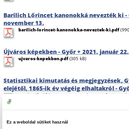
Barilich Lőrincet kanonokká nevezték ki -
november 13.
barilich-lorincet-kanonokka-neveztek-ki.pdf
(990
Újváros képekben - Győr + 2021. január 22.
ujvaros-kepekben.pdf
(305 kB)
Statisztikai kimutatás és megjegyzések, G
elejétől, 1865-ik év végéig elhaltakról - Gy
statisztikai-kimutatas-es-megjegyzesek-gyor-ujv
vegeig-elhaltakrol.pdf
(486 kB)
Czigánylaposi pletykák - Győri Közlöny 186
Ez a weboldal sütiket használ