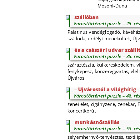
Mosoni-Duna
Élet az egykori újvárosi 
szállóban
Várostörténeti puzzle – 25. ré
Palatinus vendégfogadó, kávéház
szálloda, erdélyi menekültek, Új
Nagy Mihály tésztagyáros
és a császári udvar szállí
Várostörténeti puzzle – 35. ré
száraztészta, külkereskedelem, vil
fényképész, konzervgyártás, élel
Újváros
Farkas Miska, a győri „h
– Újvárostól a világhírig
Várostörténeti puzzle – 48. ré
zenei élet, cigányzene, zenekar, F
koncertkörút
A győri selyemfonoda és 
munkásnőszállás
Várostörténeti puzzle – 53. ré
selyemhernyó-tenyésztés, textili