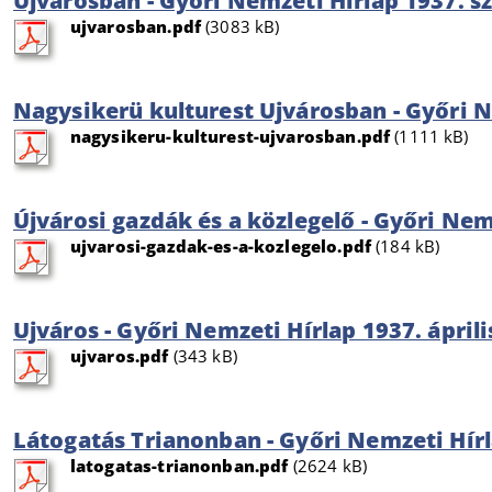
Ujvárosban - Győri Nemzeti Hírlap 1937. s
ujvarosban.pdf
(3083 kB)
Nagysikerü kulturest Ujvárosban - Győri N
nagysikeru-kulturest-ujvarosban.pdf
(1111 kB)
Újvárosi gazdák és a közlegelő - Győri Nemz
ujvarosi-gazdak-es-a-kozlegelo.pdf
(184 kB)
Ujváros - Győri Nemzeti Hírlap 1937. áprili
ujvaros.pdf
(343 kB)
Látogatás Trianonban - Győri Nemzeti Hír
latogatas-trianonban.pdf
(2624 kB)