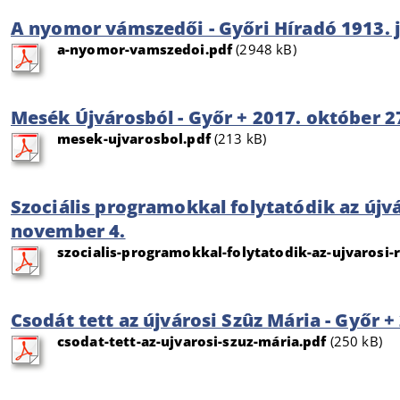
A nyomor vámszedői - Győri Híradó 1913. j
a-nyomor-vamszedoi.pdf
(2948 kB)
Mesék Újvárosból - Győr + 2017. október 2
mesek-ujvarosbol.pdf
(213 kB)
Szociális programokkal folytatódik az újvár
november 4.
szocialis-programokkal-folytatodik-az-ujvarosi-r
Csodát tett az újvárosi Szûz Mária - Győr +
csodat-tett-az-ujvarosi-szuz-mária.pdf
(250 kB)