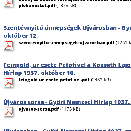
plebanostol.pdf
(1373 kB)
Szentévnyitó ünnepségek Újvárosban - Győ
október 12.
szentevnyito-unnepsegek-ujvarosban.pdf
(1261 k
Feingold, ur esete Petőfivel a Kossuth Laj
Hírlap 1937. október 10.
feingold-ur-esete-petofivel.pdf
(2482 kB)
Újváros sorsa - Győri Nemzeti Hírlap 1937
ujvaros-sorsa.pdf
(1173 kB)