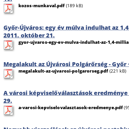
kozos-munkaval.pdf
(189 kB)
Győr-Újváros: egy év múlva indulhat az 1,4 
2011. október 21.
gyor-ujvaros-egy-ev-mulva-indulhat-az-1,4-millia
Megalakult az Újvárosi Polgárőrség - Győr +
megalakult-az-ujvarosi-polgarorseg.pdf
(221 kB)
A városi képviselőválasztások eredménye 
29.
a-varosi-kepviselovalasztasok-eredmenye.pdf
(9