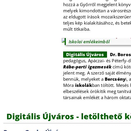
hozzá a Győrről megjelent könyv
melyek kimondottan a városrészr
az eldugott írások mozaikszerűen
teljes kép kialakításához, és bet
múlt titkaiba.
Boros Bálint: Rába-parti
Iskolai emlékeimből
Digitális Újváros
Dr. Boros
pedagógus, Apáczai- és Péterfy-dí
Rába-parti igazmesék
című köt
jelent meg. A szerző saját élmény
bennük, melyeket a
Bercsény
i, 
Móra
iskolák
ban töltött. Mesés
elbeszélések örökítik meg tanítv
társainak emlékét a három oktat
Digitális Újváros - letölthető