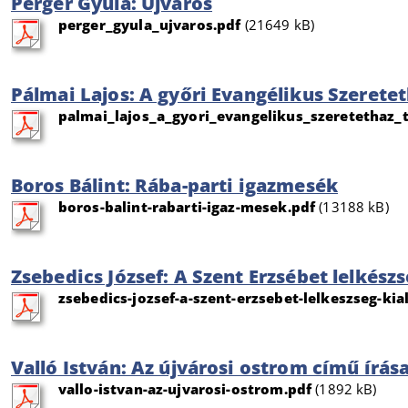
Perger Gyula: Újváros
perger_gyula_ujvaros.pdf
(21649 kB)
Pálmai Lajos: A győri Evangélikus Szerete
palmai_lajos_a_gyori_evangelikus_szeretethaz_
Boros Bálint: Rába-parti igazmesék
boros-balint-rabarti-igaz-mesek.pdf
(13188 kB)
Zsebedics József: A Szent Erzsébet lelkés
zsebedics-jozsef-a-szent-erzsebet-lelkeszseg-kia
Valló István: Az újvárosi ostrom című írás
vallo-istvan-az-ujvarosi-ostrom.pdf
(1892 kB)