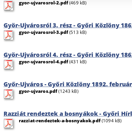
gyor-ujvarosrol-2.pdf
(469 kB)
Györ-Ujvárosról 3. rész - Győri Közlöny 1862
gyor-ujvarosrol-3.pdf
(513 kB)
Györ-Ujvárosról 4. rész - Győri Közlöny 186
gyor-ujvarosrol-4.pdf
(431 kB)
Győr-Ujváros - Győri Közlöny 1892. február
gyor-ujvaros.pdf
(1243 kB)
Razziát rendeztek a bosnyákok - Győri Hírl
razziat-rendeztek-a-bosnyakok.pdf
(1094 kB)