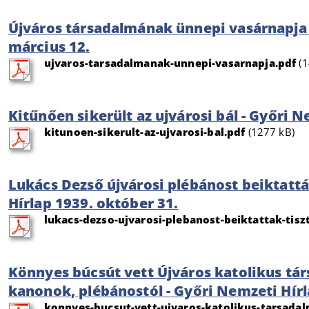
Újváros társadalmának ünnepi vasárnapja 
március 12.
ujvaros-tarsadalmanak-unnepi-vasarnapja.pdf
(1
Kitűnően sikerült az ujvárosi bál - Győri N
kitunoen-sikerult-az-ujvarosi-bal.pdf
(1277 kB)
Lukács Dezső újvárosi plébánost beiktattá
Hírlap 1939. október 31.
lukacs-dezso-ujvarosi-plebanost-beiktattak-tisz
Könnyes búcsút vett Újváros katolikus tár
kanonok, plébánostól - Győri Nemzeti Hírl
konnyes-bucsut-vett-ujvaros-katolikus-tarsadal