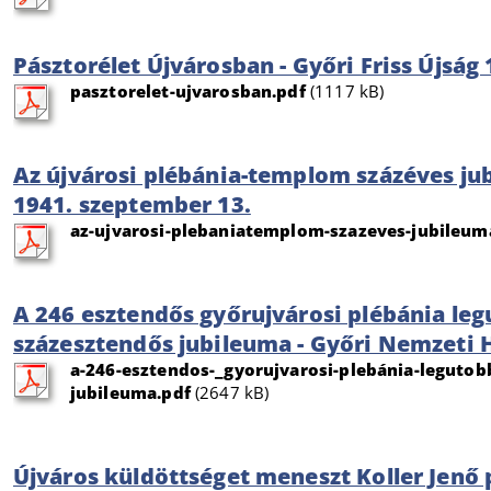
Pásztorélet Újvárosban - Győri Friss Újság 
pasztorelet-ujvarosban.pdf
(1117 kB)
Az újvárosi plébánia-templom százéves ju
1941. szeptember 13.
az-ujvarosi-plebaniatemplom-szazeves-jubileum
A 246 esztendős győrujvárosi plébánia l
százesztendős jubileuma - Győri Nemzeti H
a-246-esztendos-_gyorujvarosi-plebánia-leguto
jubileuma.pdf
(2647 kB)
Újváros küldöttséget meneszt Koller Jenő 