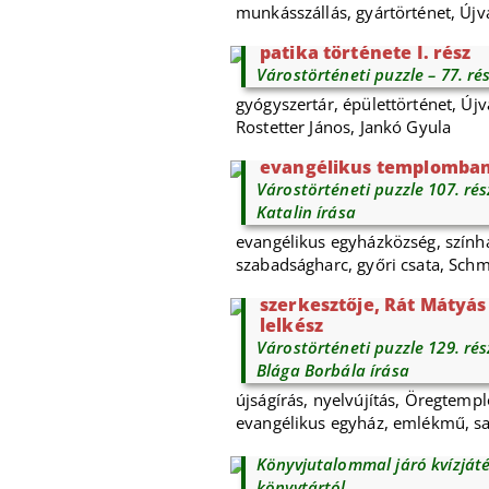
munkásszállás, gyártörténet, Újv
Arany Sas és Aranysas – 
patika története I. rész
Várostörténeti puzzle – 77. ré
gyógyszertár, épülettörténet, Újv
Rostetter János, Jankó Gyula
Goldmark Károly éjszakáj
evangélikus templomba
Várostörténeti puzzle 107. rés
Katalin írása
evangélikus egyházközség, színház
szabadságharc, győri csata, Schm
Az első magyar újság alap
szerkesztője, Rát Mátyás
lelkész
Várostörténeti puzzle 129. ré
Blága Borbála írása
újságírás, nyelvújítás, Öregtemp
evangélikus egyház, emlékmű, s
Perger Gyula: Újváros
Könyvjutalommal járó kvízjáté
könyvtártól