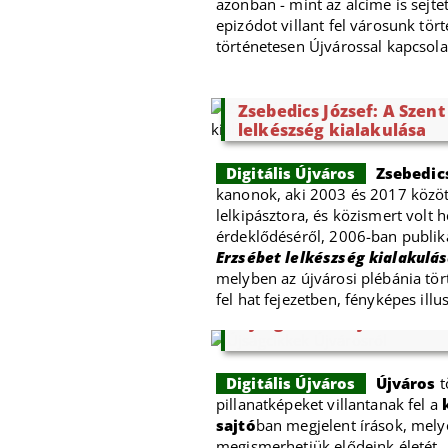
azonban - mint az alcíme is sejtet
epizódot villant fel városunk tör
történetesen Újvárossal kapcsola
Zsebedics József: A Szent
lelkészség kialakulása
Digitális Újváros
Zsebedics
kanonok, aki 2003 és 2017 közöt
lelkipásztora, és közismert volt h
érdeklődéséről, 2006-ban publik
Erzsébet lelkészség kialakulá
melyben az újvárosi plébánia tör
fel hat fejezetben, fényképes illu
Újságcikkek Újvárosról
Digitális Újváros
Újváros
t
pillanatképeket villantanak fel a
sajtó
ban megjelent írások, mely
megismerhetjük elődeink életét,