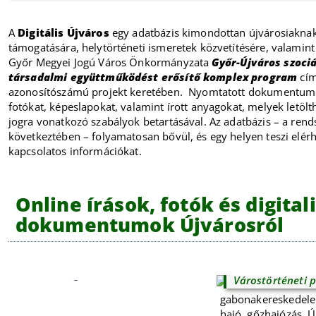
A
Digitális Újváros
egy adatbázis kimondottan újvárosiaknak
támogatására, helytörténeti ismeretek közvetítésére, valamint a
Győr Megyei Jogú Város Önkormányzata
Győr-Újváros szociá
társadalmi együttműködést erősítő komplex program
cím
azonosítószámú projekt keretében. Nyomtatott dokumentumo
fotókat, képeslapokat, valamint írott anyagokat, melyek letölt
jogra vonatkozó szabályok betartásával. Az adatbázis – a rend
következtében – folyamatosan bővül, és egy helyen teszi elér
kapcsolatos információkat.
Online írások, fotók és digitali
dokumentumok Újvárosról
Régi győri me
Várostörténeti p
gabonakereskedelem
hajó, gőzhajózás, Ú