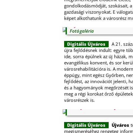
gondolkodásmódját, szokásait, a 
gazdasági viszonyokat. E válogat
képet alkothatunk a városrész mú
Újváros a 21. században
Fotógaléria
Digitális Újváros
A 21. szá
újra fejlődésnek indult: egyre t
ide, sorra épülnek az új házak, m
evangélikus konvent, és sor kerü
városrehabilitációra is. A moder
éppúgy, mint egész Győrben, ne
fejlődést, az innovációt jelenti,
és a hagyományok megőrzését is.
meg a régi korokat őrző épületek
városrészek is.
Könyvrészletek Újvárosr
Digitális Újváros
Újváros
t
megismeréséhez rengeteg inform