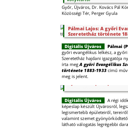
Győr, Újváros, Dr. Kovács Pál Kö
Közösségi Tér, Perger Gyula
Pálmai Lajos: A győri Ev
Szeretetház története 18
Digitális Újváros
Pálmai (P
győri evangélikus lelkész, a győr
Szeretetház hajdani igazgatója n
írta meg
A győri Evangélikus S
története 1883-1933
című művé
meg is jelent.
Újvárosi képeslapok
Digitális Újváros
A régi idő
képeslap készült Újvárosról, legs
legismertebb épületeiről, tereiről,
valamint szemet gyönyörködtető l
látható válogatás legrégebbi dar