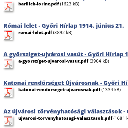
barilich-lorinc.pdf
(1623 kB)
Római lelet - Győri Hírlap 1914. június 21.
romai-lelet.pdf
(3892 kB)
A győrszíget-ujvárosi vasút - Győri Hírlap 
a-gyorszíget-ujvarosi-vasut.pdf
(3904 kB)
Katonai rendőrséget Újvárosnak - Győri Hír
katonai-rendorseget-ujvarosnak.pdf
(1334 kB)
Az újvárosi törvényhatósági választások - G
ujvarosi-torvenyhatosagi-valasztasok.pdf
(1681 