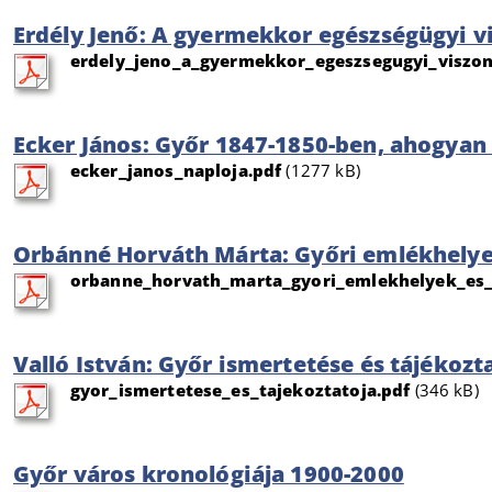
Erdély Jenő: A gyermekkor egészségügyi v
erdely_jeno_a_gyermekkor_egeszsegugyi_viszon
Ecker János: Győr 1847-1850-ben, ahogyan 
ecker_janos_naploja.pdf
(1277 kB)
Orbánné Horváth Márta: Győri emlékhelye
orbanne_horvath_marta_gyori_emlekhelyek_es_
Valló István: Győr ismertetése és tájékozt
gyor_ismertetese_es_tajekoztatoja.pdf
(346 kB)
Győr város kronológiája 1900-2000