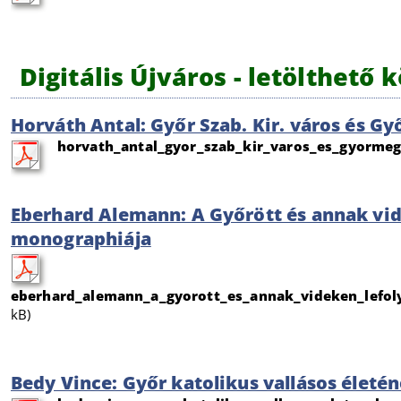
Digitális Újváros - letölthető
Horváth Antal: Győr Szab. Kir. város és G
horvath_antal_gyor_szab_kir_varos_es_gyormegy
Eberhard Alemann: A Győrött és annak vi
monographiája
eberhard_alemann_a_gyorott_es_annak_videken_lefol
kB)
Bedy Vince: Győr katolikus vallásos életé