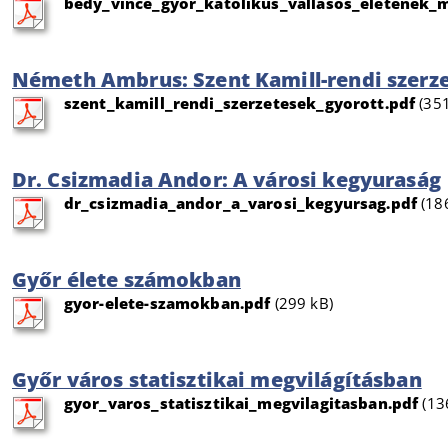
bedy_vince_gyor_katolikus_vallasos_eletenek_m
Németh Ambrus: Szent Kamill-rendi szerze
szent_kamill_rendi_szerzetesek_gyorott.pdf
(351
Dr. Csizmadia Andor: A városi kegyuraság
dr_csizmadia_andor_a_varosi_kegyursag.pdf
(18
Győr élete számokban
gyor-elete-szamokban.pdf
(299 kB)
Győr város statisztikai megvilágításban
gyor_varos_statisztikai_megvilagitasban.pdf
(13