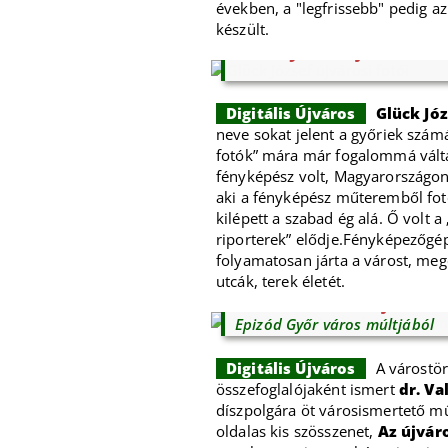
években, a "legfrissebb" pedig 
készült.
Glück József újvárosi fot
Digitális Újváros
Glück Józ
neve sokat jelent a győriek számá
fotók” mára már fogalommá vált
fényképész volt, Magyarországon 
aki a fényképész műteremből fo
kilépett a szabad ég alá. Ő volt a
riporterek” elődje.Fényképezőgé
folyamatosan járta a várost, meg
utcák, terek életét.
Valló István: Az újvárosi
Epizód Győr város múltjából
Digitális Újváros
A várostör
összefoglalójaként ismert
dr. Va
díszpolgára öt városismertető műv
oldalas kis szösszenet,
Az újvár