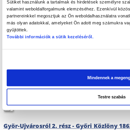
cziganylaposi-pletykak.pdf
(658 kB)
Sütiket használunk a tartalmak és hirdetések személyre sza
valamint weboldalforgalmunk elemzéséhez. Ezenkívül közöss
partnereinkkel megosztjuk az Ön weboldalhasználatra vonatk
Egy pár szó az evang. gyülekezet újvárosi u
más olyan adatokkal, amelyeket Ön adott meg számukra vagy
1861. augusztus 8.
gyűjtöttek.
További információk a sütik kezeléséről
.
egy-par-szo-az-evang-gyulekezet-ujvarosi-uj-epul
Egy pár szó az evang. gyülekezet újvárosi u
1861. augusztus 11.
egy-par-szo-az-evang-gyulekezet-ujvarosi-uj-epul
Mindennek a megen
Györ-Ujvárosról 1. rész - Győri Közlöny 1862
Testre szabás
gyor-ujvarosrol-1.pdf
(505 kB)
Györ-Ujvárosról 2. rész - Győri Közlöny 1862