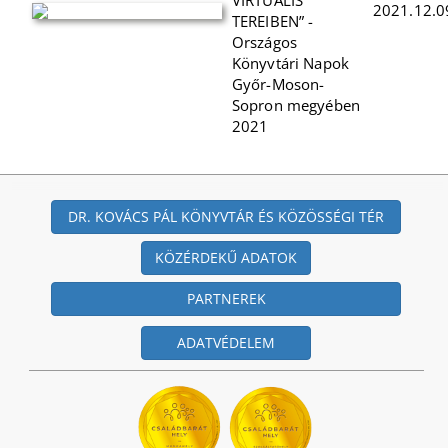
VIRTUÁLIS
2021.12.0
TEREIBEN” -
Országos
Könyvtári Napok
Győr-Moson-
Sopron megyében
2021
DR. KOVÁCS PÁL KÖNYVTÁR ÉS KÖZÖSSÉGI TÉR
KÖZÉRDEKŰ ADATOK
PARTNEREK
ADATVÉDELEM