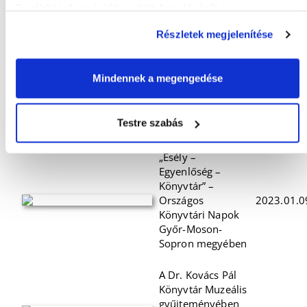
További információk a sütik kezeléséről
.
„Hídépítők – a
könyv híd, a
Részletek megjelenítése
könyvtár
összeköt” –
Országos
2024.03.1
Mindennek a megengedése
Könyvtári Napok
Győr-Moson-
Sopron
Testre szabás
vármegyében
„Esély –
Egyenlőség –
Könyvtár” –
Országos
2023.01.0
Könyvtári Napok
Győr-Moson-
Sopron megyében
A Dr. Kovács Pál
Könyvtár Muzeális
gyűjteményében