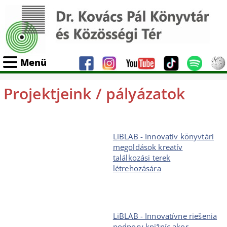
Menü
Projektjeink / pályázatok
LiBLAB - Innovatív könyvtári
megoldások kreatív
találkozási terek
létrehozására
LiBLAB - Innovatívne riešenia
podpory knižníc akor