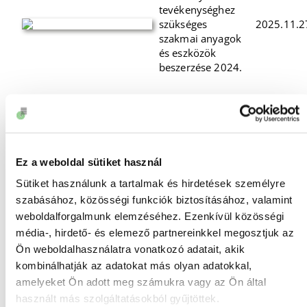
tevékenységhez
szükséges
2025.11.2
szakmai anyagok
és eszközök
beszerzése 2024.
„A Hazád és
anyanyelved”
Győr-Moson-
Sopron
vármegyében
Ez a weboldal sütiket használ
született 1956-os
Sütiket használunk a tartalmak és hirdetések személyre
emigráns költők
2024.10.3
emlékezete
szabásához, közösségi funkciók biztosításához, valamint
szakmai program
weboldalforgalmunk elemzéséhez. Ezenkívül közösségi
megvalósítását
média-, hirdető- és elemező partnereinkkel megosztjuk az
2024. évben a
Ön weboldalhasználatra vonatkozó adatait, akik
Magyar Művészeti
kombinálhatják az adatokat más olyan adatokkal,
Akadémia
amelyeket Ön adott meg számukra vagy az Ön által
támogatta.
használt más szolgáltatásokból gyűjtöttek.