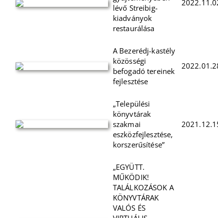
2022.11.0
lévő Streibig-
kiadványok
restaurálása
A Bezerédj-kastély
közösségi
2022.01.2
befogadó tereinek
fejlesztése
„Települési
könyvtárak
szakmai
2021.12.1
eszközfejlesztése,
korszerűsítése”
„EGYÜTT.
MŰKÖDIK!
TALÁLKOZÁSOK A
KÖNYVTÁRAK
VALÓS ÉS