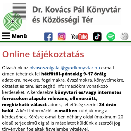
Menü
Online tájékoztatás
Olvasóink az
o
l
v
a
s
o
s
z
o
l
g
a
l
a
t
@
g
y
o
r
i
k
o
n
y
v
t
a
r
.
h
u
e-mail
címen tehetnek fel
hétfőtől-péntekig 9-17 óráig
adatokra, nevekre, fogalmakra, évszámokra, könyvcímekre,
oktatást és tanulást segítő információkra vonatkozó
kérdéseket. A kérdésekre
könyvtári és/vagy internetes
forrásokon alapuló releváns, ellenőrzött,
megbízható választ
adunk, lehetőség szerint
24 órán
belül
. A kért információt
e-mailben
küldjük meg a
kérdezőnek. Kérésre e-mailben néhány oldal (maximum 20
oldal) terjedelmű digitális másolatot küldünk a szerzői jogi
törvényben foglaltak figyelembe vételével.