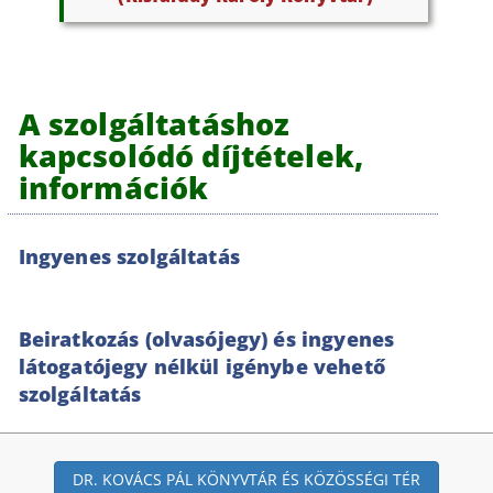
A szolgáltatáshoz
kapcsolódó díjtételek,
információk
Ingyenes szolgáltatás
Beiratkozás (olvasójegy) és ingyenes
látogatójegy nélkül igénybe vehető
szolgáltatás
DR. KOVÁCS PÁL KÖNYVTÁR ÉS KÖZÖSSÉGI TÉR