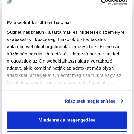
Központi Könyvtár
Ez a weboldal sütiket használ
Sütiket használunk a tartalmak és hirdetések személyre
szabásához, közösségi funkciók biztosításához,
valamint weboldalforgalmunk elemzéséhez. Ezenkívül
közösségi média-, hirdető- és elemező partnereinkkel
megosztjuk az Ön weboldalhasználatra vonatkozó
adatait, akik kombinálhatják az adatokat más olyan
Olvasószolgálat
(Központi könyvtár)
adatokkal, amelyeket Ön adott meg számukra vagy az
Ön által használt más szolgáltatásokból gyűjtöttek.
További információk a sütik kezeléséről
.
Részletek megjelenítése
Központi Könyvtár
Mindennek a megengedése