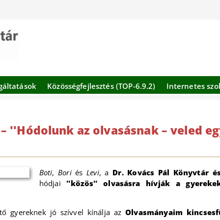
gáltatások
Közösségfejlesztés (TOP-6.9.2)
Internetes szo
 ''Hódolunk az olvasásnak – veled egy
Boti
,
Bori
és
Levi
, a
Dr. Kovács Pál Könyvtár 
hódjai
''közös'' olvasásra hívják a gyerekek
tő gyereknek jó szívvel kínálja az
Olvasmányaim kincsesf