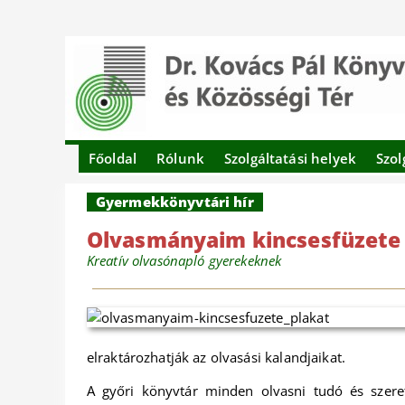
Főoldal
Rólunk
Szolgáltatási helyek
Szol
Gyermekkönyvtári hír
Olvasmányaim kincsesfüzete –
Kreatív olvasónapló gyerekeknek
elraktározhatják az olvasási kalandjaikat.
A győri könyvtár minden olvasni tudó és szere