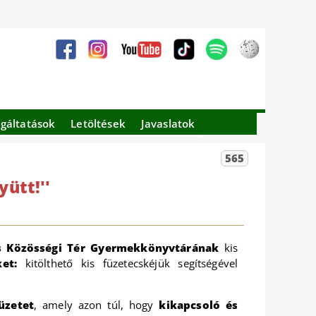
lgáltatások
Letöltések
Javaslatok
565
ütt!''
és Közösségi Tér Gyermekkönyvtárának
kis
et:
kitölthető kis füzetecskéjük segítségével
üzetet
, amely azon túl, hogy
kikapcsoló és