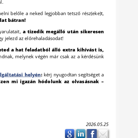
l.
ni belőle a neked legjobban tetsző rész(eke)t,
at bátran!
yarulatait,
a tizedik megálló után sikeresen
y jelezd az előrehaladásodat!
eted a hat feladatból álló extra kihívást is,
alandnak, melynek végén már csak az a kérdésünk
lgáltatási helyén
:
kérj nyugodtan segítséget a
szen mi igazán hódolunk az olvasásnak –
2026.05.25