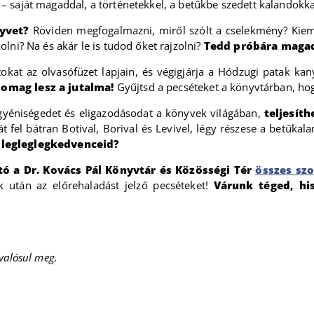
t – saját magaddal, a történetekkel, a betűkbe szedett kalandokka
nyvet?
Röviden megfogalmazni, miről szólt a cselekmény? Kiemel
lni? Na és akár le is tudod őket rajzolni?
Tedd próbára magad
okat az olvasófüzet lapjain, és végigjárja a Hódzugi patak kan
somag lesz a jutalma!
Gyűjtsd a pecséteket a könyvtárban, hog
egyéniségedet és eligazodásodat a könyvek világában,
teljesíth
t fel bátran Botival, Borival és Levivel, légy részese a betűk
s legleglegkedvenceid?
ó a Dr. Kovács Pál Könyvtár és Közösségi Tér
összes szo
ok után az előrehaladást jelző pecséteket!
Várunk téged, hi
valósul meg.