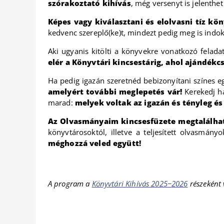
szórakoztató kihívás
, még versenyt is jelenthe
Képes vagy kiválasztani és elolvasni tíz kö
kedvenc szereplő(ke)t, mindezt pedig meg is indoko
Aki ugyanis kitölti a könyvekre vonatkozó feladat
elér a Könyvtári kincsestárig, ahol ajándékc
Ha pedig igazán szeretnéd bebizonyítani színes 
amelyért további meglepetés vár!
Kerekedj há
marad:
melyek voltak az igazán és tényleg é
Az Olvasmányaim kincsesfüzete megtalálhat
könyvtárosoktól, illetve a teljesített olvasmány
méghozzá veled együtt!
A program a
Könyvtári Kihívás 2025−2026
részeként 