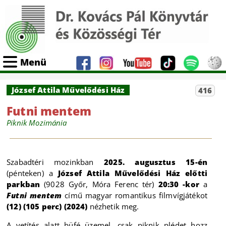
Menü
József Attila Művelődési Ház
416
Futni mentem
Piknik Mozimánia
Szabadtéri mozinkban
2025. augusztus 15-én
(pénteken) a
József Attila Művelődési Ház előtti
parkban
(9028 Győr, Móra Ferenc tér)
20:30 -kor
a
Futni mentem
című magyar romantikus filmvígjátékot
(12) (105 perc) (2024)
nézhetik meg.
A vetítés alatt büfé üzemel, csak piknik plédet hozz