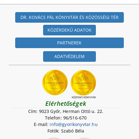
DR. KOVÁCS PÁL KÖNYVTÁR ÉS KÖZÖSSÉGI TÉR
KÖZÉRDEKŰ ADATOK
PARTNEREK
ADATVÉDELEM
Elérhetőségek
Cím: 9023 Győr, Herman Ottó u. 22.
Telefon: 96/516-670
E-mail:
i
n
f
o
@
g
y
o
r
i
k
o
n
y
v
t
a
r
.
h
u
Fotók: Szabó Béla