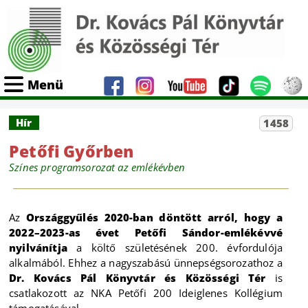
Menü
Hír
1458
Petőfi Győrben
Színes programsorozat az emlékévben
Az
Országgyűlés 2020-ban döntött arról, hogy a
2022–2023-as évet Petőfi Sándor-emlékévvé
nyilvánítja
a költő születésének 200. évfordulója
alkalmából. Ehhez a nagyszabású ünnepségsorozathoz a
Dr. Kovács Pál Könyvtár és Közösségi Tér
is
csatlakozott az NKA Petőfi 200 Ideiglenes Kollégium