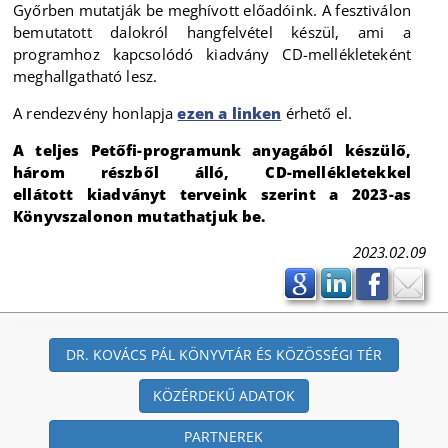
Győrben mutatják be meghívott előadóink. A fesztiválon
bemutatott dalokról hangfelvétel készül, ami a
programhoz kapcsolódó kiadvány CD-mellékleteként
meghallgatható lesz.
A rendezvény honlapja
ezen a linken
érhető el.
A teljes Petőfi-programunk anyagából készülő,
három részből álló, CD-mellékletekkel
ellátott kiadványt terveink szerint a 2023-as
Könyvszalonon mutathatjuk be.
2023.02.09
DR. KOVÁCS PÁL KÖNYVTÁR ÉS KÖZÖSSÉGI TÉR
KÖZÉRDEKŰ ADATOK
PARTNEREK