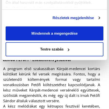
korosztály körében is. Az előválogató során online
Ön által használt más szolgáltatásokból gyűjtöttek.
küldhetik be a pályázók a produkciójukról készült
További információk a sütik kezeléséről
.
felvételeiket, a legjobbnak ítélt versenyzők pedig
személyesen, egy országos döntő keretében
Részletek megjelenítése
mérettethetik meg magukat. A részletes felhívást később
tesszük közzé. A Hangzó Petőfi programelemből
kiadvány is készül.
Mindennek a megengedése
A rendezvény honlapja
ezen a linken
érhető el.
Testre szabás
2023. szeptember 8-9.
ZENGŐ PETŐFI – Énekeltvers fesztivál
A program első szakaszában Kárpát-medencei kortárs
költőket kérünk fel versek megírására. Fontos, hogy a
születendő költemények formai vagy tartalmi
vonatkozásban Petőfi költészetéhez kapcsolódjanak. A
kész műveket Kárpát-medencei verséneklő együttesek,
szólisták megzenésítik, és még egy új dalt is írnak Petőfi
Sándor általuk választott versére.
A kész melódiákat egy kétnapos fesztivál keretében,