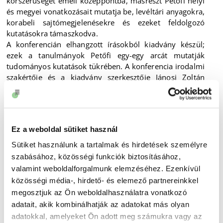
korszerűségét emeli középpontba, másrészt Petőfi helyi
és megyei vonatkozásait mutatja be, levéltári anyagokra,
korabeli sajtómegjelenésekre és ezeket feldolgozó
kutatásokra támaszkodva.
A konferencián elhangzott írásokból kiadvány készül;
ezek a tanulmányok Petőfi egy-egy arcát mutatják
tudományos kutatások tükrében. A konferencia irodalmi
szakértője és a kiadvány szerkesztője Jánosi Zoltán
József Attila- díjas irodalomtörténész, a Magyar Napló
Kiadó vezetője.
A rendezvény honlapja
ezen a linken
érhető el.
Ez a weboldal sütiket használ
2023. május 19-20.
Sütiket használunk a tartalmak és hirdetések személyre
HANGZÓ PETŐFI - Kárpát-medencei vers- és
szabásához, közösségi funkciók biztosításához,
prózamondó verseny
valamint weboldalforgalmunk elemzéséhez. Ezenkívül
közösségi média-, hirdető- és elemező partnereinkkel
Helyszíne: Kisfaludy Károly Könyvtár
megosztjuk az Ön weboldalhasználatra vonatkozó
A verseny célja, hogy felhívja a figyelmet Petőfi
adatait, akik kombinálhatják az adatokat más olyan
költészetének sokszínűségére, a fiatal és a felnőtt
adatokkal, amelyeket Ön adott meg számukra vagy az