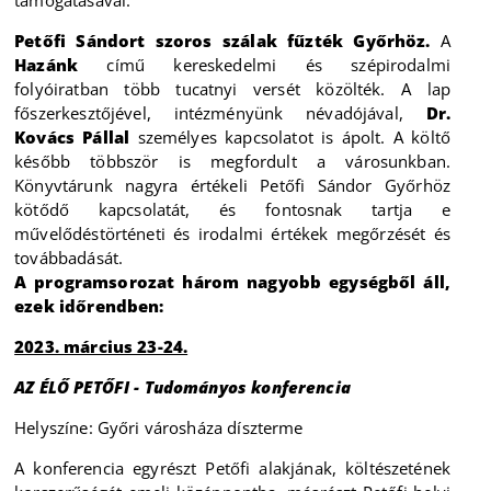
támogatásával.
Petőfi Sándort szoros szálak fűzték Győrhöz.
A
Hazánk
című kereskedelmi és szépirodalmi
folyóiratban több tucatnyi versét közölték. A lap
főszerkesztőjével, intézményünk névadójával,
Dr.
Kovács Pállal
személyes kapcsolatot is ápolt. A költő
később többször is megfordult a városunkban.
Könyvtárunk nagyra értékeli Petőfi Sándor Győrhöz
kötődő kapcsolatát, és fontosnak tartja e
művelődéstörténeti és irodalmi értékek megőrzését és
továbbadását.
A programsorozat három nagyobb egységből áll,
ezek időrendben:
2023. március 23-24.
AZ ÉLŐ PETŐFI - Tudományos konferencia
Helyszíne: Győri városháza díszterme
A konferencia egyrészt Petőfi alakjának, költészetének