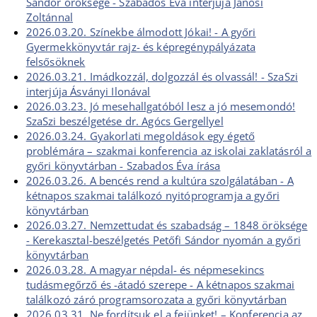
Sándor öröksége - Szabados Éva interjúja Jánosi
Zoltánnal
2026.03.20. Színekbe álmodott Jókai! - A győri
Gyermekkönyvtár rajz- és képregénypályázata
felsősöknek
2026.03.21. Imádkozzál, dolgozzál és olvassál! - SzaSzi
interjúja Ásványi Ilonával
2026.03.23. Jó mesehallgatóból lesz a jó mesemondó!
SzaSzi beszélgetése dr. Agócs Gergellyel
2026.03.24. Gyakorlati megoldások egy égető
problémára – szakmai konferencia az iskolai zaklatásról a
győri könyvtárban - Szabados Éva írása
2026.03.26. A bencés rend a kultúra szolgálatában - A
kétnapos szakmai találkozó nyitóprogramja a győri
könyvtárban
2026.03.27. Nemzettudat és szabadság – 1848 öröksége
- Kerekasztal-beszélgetés Petőfi Sándor nyomán a győri
könyvtárban
2026.03.28. A magyar népdal- és népmesekincs
tudásmegőrző és -átadó szerepe - A kétnapos szakmai
találkozó záró programsorozata a győri könyvtárban
2026.03.31. Ne fordítsuk el a fejünket! – Konferencia az