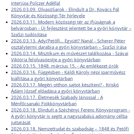
interjúja Polczer Adéllal
2026.03.09. OlvasóSarok - Elindult a Dr. Kovács Pál
Könyvtár és Közösségi Tér hírlevele
2026.03.11. Modern közösségi tér az ifjúságnak a
belvárosban - Új fejlesztést jelentett be a győri könyvtár –
SzaSzi tudósítása
2026.03.13. Ady/Petőfi… Együtt? Naná! - Scherer Péter
osztálytermi darabja a győri könyvtárban – SzaSzi írása
2026.03.14. Misztikum és művészet találkozása - Szávai
Viktória felolvasóestje a győri könyvtárban
2026.03.15. 1848. március 15. - Az emlékezet örök
2026.03.16. Függésben - Káldi Károly népi iparművész
kiállítása a győri könyvtárban
2026.03.17. Megéri otthon sajtot készíteni? - Kriskó
Ádám József előadása a győri könyvtárban
2026.03.17. Életmesék Szabady Jánossal - A
Ménfőcsanaki Fiókkönyvtárban
2026.03.18. Elindult a Széchényi Ferenc Könyvprogram -
A győri könyvtár is segíti a nagyszabású adomány célba
juttatását
2026.03.18. Nemzettudat és szabadság – 1848 és Petőfi