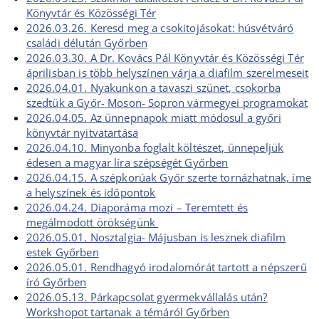
Könyvtár és Közösségi Tér
2026.03.26. Keresd meg a csokitojásokat: húsvétváró
családi délután Győrben
2026.03.30. A Dr. Kovács Pál Könyvtár és Közösségi Tér
áprilisban is több helyszínen várja a diafilm szerelmeseit
2026.04.01. Nyakunkon a tavaszi szünet, csokorba
szedtük a Győr- Moson- Sopron vármegyei programokat
2026.04.05. Az ünnepnapok miatt módosul a győri
könyvtár nyitvatartása
2026.04.10. Minyonba foglalt költészet, ünnepeljük
édesen a magyar líra szépségét Győrben
2026.04.15. A szépkorúak Győr szerte tornázhatnak, íme
a helyszínek és időpontok
2026.04.24. Diaporáma mozi – Teremtett és
megálmodott örökségünk
2026.05.01. Nosztalgia- Májusban is lesznek diafilm
estek Győrben
2026.05.01. Rendhagyó irodalomórát tartott a népszerű
író Győrben
2026.05.13. Párkapcsolat gyermekvállalás után?
Workshopot tartanak a témáról Győrben