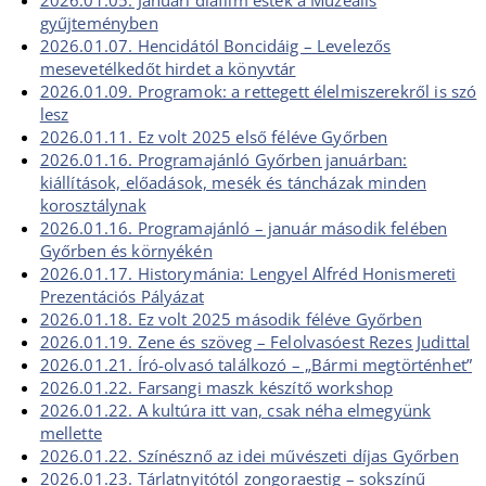
2026.01.05. Januári diafilm estek a Muzeális
gyűjteményben
2026.01.07. Hencidától Boncidáig – Levelezős
mesevetélkedőt hirdet a könyvtár
2026.01.09. Programok: a rettegett élelmiszerekről is szó
lesz
2026.01.11. Ez volt 2025 első féléve Győrben
2026.01.16. Programajánló Győrben januárban:
kiállítások, előadások, mesék és táncházak minden
korosztálynak
2026.01.16. Programajánló – január második felében
Győrben és környékén
2026.01.17. Historymánia: Lengyel Alfréd Honismereti
Prezentációs Pályázat
2026.01.18. Ez volt 2025 második féléve Győrben
2026.01.19. Zene és szöveg – Felolvasóest Rezes Judittal
2026.01.21. Író-olvasó találkozó – „Bármi megtörténhet”
2026.01.22. Farsangi maszk készítő workshop
2026.01.22. A kultúra itt van, csak néha elmegyünk
mellette
2026.01.22. Színésznő az idei művészeti díjas Győrben
2026.01.23. Tárlatnyitótól zongoraestig – sokszínű