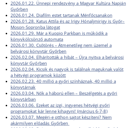
2026.01.22. Ünnepi rendezvény a Magyar Kultúra Napján
Győrben
2026.01.24. Diafilm estet tartanak Ménfőcsanakon
2026.01.28. Katus Attila és az Irigy Hónaljmirigy is Győr–
Moson-Sopronba látogat
2026.01.29. Már a Kuopio Parkban is működik a
könyvkölcsönző automata
2026.01.30. Csőtörés – Átmenetileg nem üzemel a
belvárosi könyvtár Győrben
2026.02.04. Elhárították a hibát – Újra nyitva a belvárosi
könyvtár Győrben
2026.02.04. Kicsik és nagyok is találnak maguknak valót
a hétvégi programok között
2026.02.23. 40 millió a győri színháznak, 40 millió a
könyvtárnak
2026.03.04. Nők a háború ellen – Beszélgetés a győri
könyvtárban
2026.03.06. Ezeket az izgi, ingyenes hétvégi győri
programokat kár lenne kihagyni! (március 6-7-8)
2026.03.07. Megéri-e otthon sajtot készíteni? Nem
akármilyen előadás Győrben