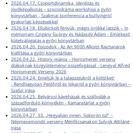
2026.04.17. Csoportdinamika, identitás és
jövőképalkotás – szociodráma workshop a győri
könyvtárban - Szakmai konferencia a bullyingról
gyakorlati képzésekkel
2026.04.18. Ellubickolt fényük, mégis örökké látszik – In
memoriam Czigány György és Nádasdy Ádám - Emlékező
kötetválogatás a győri könyvtárban
2026.04.20. Epizódok - Az Art 9000 Alkotó Rajztanárok
kiállítása a győri könyvtárban
2026.04.22. History-mánia – Honismereti verseny
diákoknak közgyűjteményi összefogással - Lengyel Alfréd
Honismereti Verseny 2026
2026.04.24. Emeljük le a talapzatukról a költőket!
- Rendhagyóan Petőfiről és Jókairól a győri könyvtárban –
SzaSzi írása
2026.04.25. Belvárosi kávéházak és szállodák a
századforduló környékén - Kamaratárlat a győri
könyvtárban
2026.04.27. 33. „Hegyalján innen, Sokorón túl” −
Népmesemondó verseny Ménfőcsanakon Sulyok Attiláné
írása