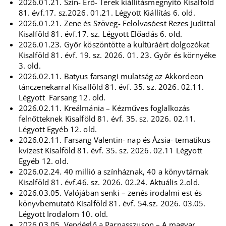
2026.01.21. Szín- Erő- Terek kiállításmegnyitó Kisalföld
81. évf.17. sz.2026. 01.21. Légyott Kiállítás 6. old.
2026.01.21. Zene és Szöveg- Felolvasóest Rezes Judittal
Kisalföld 81. évf.17. sz. Légyott Előadás 6. old.
2026.01.23. Győr köszöntötte a kultúráért dolgozókat
Kisalföld 81. évf. 19. sz. 2026. 01. 23. Győr és környéke
3. old.
2026.02.11. Batyus farsangi mulatság az Akkordeon
tánczenekarral Kisalföld 81. évf. 35. sz. 2026. 02.11.
Légyott Farsang 12. old.
2026.02.11. Kreálmánia – Kézműves foglalkozás
felnőtteknek Kisalföld 81. évf. 35. sz. 2026. 02.11.
Légyott Egyéb 12. old.
2026.02.11. Farsang Valentin- nap és Ázsia- tematikus
kvízest Kisalföld 81. évf. 35. sz. 2026. 02.11 Légyott
Egyéb 12. old.
2026.02.24. 40 millió a színháznak, 40 a könyvtárnak
Kisalföld 81. évf.46. sz. 2026. 02.24. Aktuális 2.old.
2026.03.05. Valójában senki – zenés irodalmi est és
könyvbemutató Kisalföld 81. évf. 54.sz. 2026. 03.05.
Légyott Irodalom 10. old.
2026.03.05. Vendéglő a Parnasszuson – A magyar