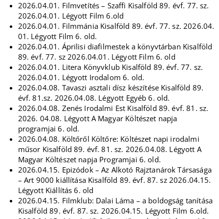
2026.04.01. Filmvetítés – Szaffi Kisalföld 89. évf. 77. sz.
2026.04.01. Légyott Film 6.old
2026.04.01. Filmmánia Kisalföld 89. évf. 77. sz. 2026.04.
01. Légyott Film 6. old.
2026.04.01. Áprilisi diafilmestek a könyvtárban Kisalföld
89. évf. 77. sz 2026.04.01. Légyott Film 6. old
2026.04.01. Litera Könyvklub Kisalföld 89. évf. 77. sz.
2026.04.01. Légyott Irodalom 6. old.
2026.04.08. Tavaszi asztali dísz készítése Kisalföld 89.
évf. 81.sz. 2026.04.08. Légyott Egyéb 6. old.
2026.04.08. Zenés Irodalmi Est Kisalföld 89. évf. 81. sz.
2026. 04.08. Légyott A Magyar Költészet napja
programjai 6. old.
2026.04.08. Költőről Költőre: Költészet napi irodalmi
műsor Kisalföld 89. évf. 81. sz. 2026.04.08. Légyott A
Magyar Költészet napja Programjai 6. old.
2026.04.15. Epizódok – Az Alkotó Rajztanárok Társasága
– Art 9000 kiállítása Kisalföld 89. évf. 87. sz 2026.04.15.
Légyott Kiállítás 6. old
2026.04.15. Filmklub: Dalai Láma – a boldogság tanítása
Kisalföld 89. évf. 87. sz. 2026.04.15. Légyott Film 6.old.