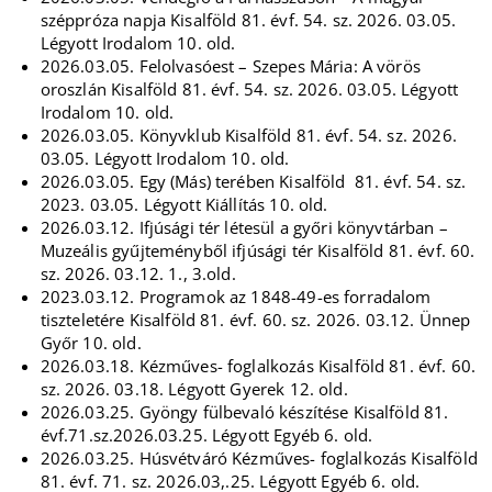
széppróza napja Kisalföld 81. évf. 54. sz. 2026. 03.05.
Légyott Irodalom 10. old.
2026.03.05. Felolvasóest – Szepes Mária: A vörös
oroszlán Kisalföld 81. évf. 54. sz. 2026. 03.05. Légyott
Irodalom 10. old.
2026.03.05. Könyvklub Kisalföld 81. évf. 54. sz. 2026.
03.05. Légyott Irodalom 10. old.
2026.03.05. Egy (Más) terében Kisalföld 81. évf. 54. sz.
2023. 03.05. Légyott Kiállítás 10. old.
2026.03.12. Ifjúsági tér létesül a győri könyvtárban –
Muzeális gyűjteményből ifjúsági tér Kisalföld 81. évf. 60.
sz. 2026. 03.12. 1., 3.old.
2023.03.12. Programok az 1848-49-es forradalom
tiszteletére Kisalföld 81. évf. 60. sz. 2026. 03.12. Ünnep
Győr 10. old.
2026.03.18. Kézműves- foglalkozás Kisalföld 81. évf. 60.
sz. 2026. 03.18. Légyott Gyerek 12. old.
2026.03.25. Gyöngy fülbevaló készítése Kisalföld 81.
évf.71.sz.2026.03.25. Légyott Egyéb 6. old.
2026.03.25. Húsvétváró Kézműves- foglalkozás Kisalföld
81. évf. 71. sz. 2026.03,.25. Légyott Egyéb 6. old.