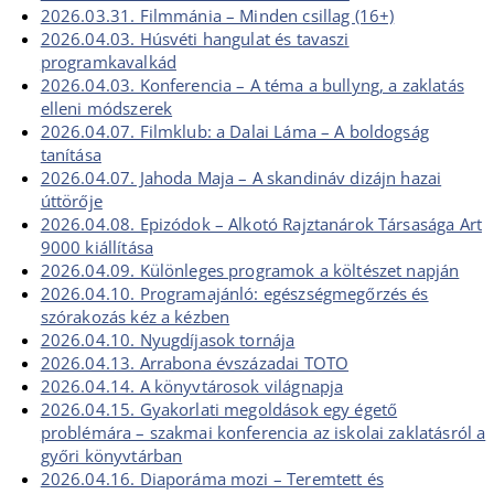
2026.03.31. Filmmánia – Minden csillag (16+)
2026.04.03. Húsvéti hangulat és tavaszi
programkavalkád
2026.04.03. Konferencia – A téma a bullyng, a zaklatás
elleni módszerek
2026.04.07. Filmklub: a Dalai Láma – A boldogság
tanítása
2026.04.07. Jahoda Maja – A skandináv dizájn hazai
úttörője
2026.04.08. Epizódok – Alkotó Rajztanárok Társasága Art
9000 kiállítása
2026.04.09. Különleges programok a költészet napján
2026.04.10. Programajánló: egészségmegőrzés és
szórakozás kéz a kézben
2026.04.10. Nyugdíjasok tornája
2026.04.13. Arrabona évszázadai TOTO
2026.04.14. A könyvtárosok világnapja
2026.04.15. Gyakorlati megoldások egy égető
problémára – szakmai konferencia az iskolai zaklatásról a
győri könyvtárban
2026.04.16. Diaporáma mozi – Teremtett és