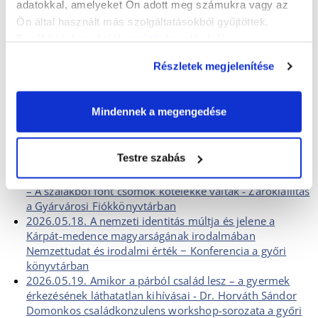
adatokkal, amelyeket Ön adott meg számukra vagy az
2026.05.14. Határokon átívelő magyar irodalmi
Ön által használt más szolgáltatásokból gyűjtöttek.
párbeszéd indult Győrben Nemzettudat és irodalmi érték
További információk a sütik kezeléséről
.
− Konferencia a győri könyvtárban
2026.05.14. Határokon átívelő magyar irodalmi
Részletek megjelenítése
párbeszéd a Kárpát-medencei folyóiratok
munkásságában Nemzettudat és irodalmi érték −
Konferencia a győri könyvtárban
Mindennek a megengedése
2026.05.15. ''Nyelvében él a nemzet'' – A határokon
átívelő irodalmi eszmecsere második napja Győrben
Nemzettudat és irodalmi érték − Konferencia a győri
Testre szabás
könyvtárban
2026.05.16. Makramé mestermunkák a közösség kincsei
– A szálakból font csomók kötelékké váltak - Zárókiállítás
a Gyárvárosi Fiókkönyvtárban
2026.05.18. A nemzeti identitás múltja és jelene a
Kárpát-medence magyarságának irodalmában
Nemzettudat és irodalmi érték − Konferencia a győri
könyvtárban
2026.05.19. Amikor a párból család lesz – a gyermek
érkezésének láthatatlan kihívásai - Dr. Horváth Sándor
Domonkos családkonzulens workshop-sorozata a győri