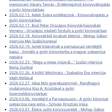
memoriam Vásáry Tamás - Értékmegőrző könyvválogatás
a győri könyvtárban
2026.02.13. Keleti Évára emlékezünk - Könyvválogatás a
győri könyvtárban
2026.02.17. Bod Péter Országos Könyvtárhasználati
Verseny - Országos írásbeli forduló a győri könyvtárban
2026.02.18. Könyvekből kirakott életmű - Mohay Gábor
interjúja Máj Szabolcsnéval
2026.02.19. Ismét kitárulnak a parnasszusi vendéglő
kapui - Invitáló a győri könyvtárba a magyar széppróza
napjára
2026.02.23. ''Maga a mese inspirál…'' SzaSzi interjúja
Berta Zsolttal
2026.02.26. A költő léttolmács - Szabados Éva interjúja
Végh Attilával
2026.02.27. Jókai Mór gyerekszemmel - Rendhagyó
irodalomóra Kiss A. Krisztával a győri
Gyermekkönyvtárban
2026.03.06. Vendéglő a Parnasszuson - A győri könyvtár
széppróza napi estje – Szilvási Krisztián írása
2026.03.07. Életre szóló könyvszeretet - Mohay Gábor