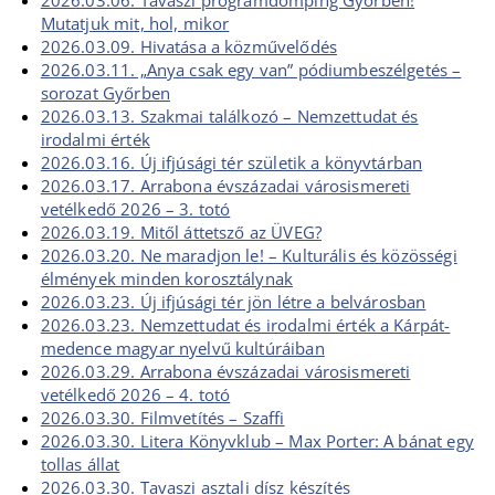
2026.03.06. Tavaszi programdömping Győrben!
Mutatjuk mit, hol, mikor
2026.03.09. Hivatása a közművelődés
2026.03.11. „Anya csak egy van” pódiumbeszélgetés –
sorozat Győrben
2026.03.13. Szakmai találkozó – Nemzettudat és
irodalmi érték
2026.03.16. Új ifjúsági tér születik a könyvtárban
2026.03.17. Arrabona évszázadai városismereti
vetélkedő 2026 – 3. totó
2026.03.19. Mitől áttetsző az ÜVEG?
2026.03.20. Ne maradjon le! – Kulturális és közösségi
élmények minden korosztálynak
2026.03.23. Új ifjúsági tér jön létre a belvárosban
2026.03.23. Nemzettudat és irodalmi érték a Kárpát-
medence magyar nyelvű kultúráiban
2026.03.29. Arrabona évszázadai városismereti
vetélkedő 2026 – 4. totó
2026.03.30. Filmvetítés – Szaffi
2026.03.30. Litera Könyvklub – Max Porter: A bánat egy
tollas állat
2026.03.30. Tavaszi asztali dísz készítés