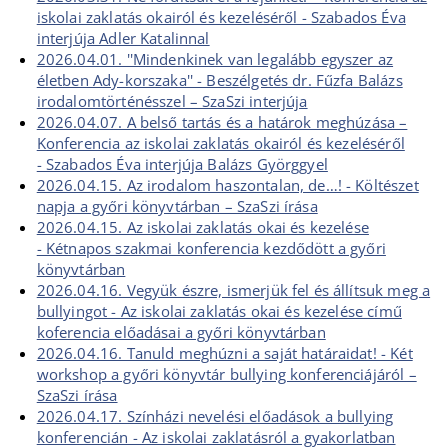
iskolai zaklatás okairól és kezeléséről - Szabados Éva
interjúja Adler Katalinnal
2026.04.01. ''Mindenkinek van legalább egyszer az
életben Ady-korszaka'' - Beszélgetés dr. Fűzfa Balázs
irodalomtörténésszel – SzaSzi interjúja
2026.04.07. A belső tartás és a határok meghúzása –
Konferencia az iskolai zaklatás okairól és kezeléséről
- Szabados Éva interjúja Balázs Györggyel
2026.04.15. Az irodalom haszontalan, de…! - Költészet
napja a győri könyvtárban – SzaSzi írása
2026.04.15. Az iskolai zaklatás okai és kezelése
- Kétnapos szakmai konferencia kezdődött a győri
könyvtárban
2026.04.16. Vegyük észre, ismerjük fel és állítsuk meg a
bullyingot - Az iskolai zaklatás okai és kezelése című
koferencia előadásai a győri könyvtárban
2026.04.16. Tanuld meghúzni a saját határaidat! - Két
workshop a győri könyvtár bullying konferenciájáról –
SzaSzi írása
2026.04.17. Színházi nevelési előadások a bullying
konferencián - Az iskolai zaklatásról a gyakorlatban