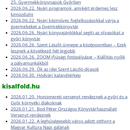
25. Gyermekkönyvnapok Győrben
2026.06.22. Nyári programok, amikért érdemes lesz
kimozdulni
2026.06.22. Nyári kézműves foglalkozásokkal várja a
gyermekeket a Gyermekkönyvtár
2026.06.26. Nyári könyvajánlókkal segíti az olvasókat a
győri könyvtár
2026.06.26. Szent László ünnepe a középpontban – Ezek
lesznek a következő hét legjobb
2026.06.26. ZOOM ifjúsági fotópályázat – Kiállítás nyílik
a pályamunkákból
2026.06.29. Ők az idei Szent László-díjasok
2026.06.30. Hódvári kalandtérkép
kisalfold.hu
2026.01.20. Honismereti versenyt rendeznek a győri és a
Győr környéki diákoknak
2026.01.21. Bod Péter Országos Könyvtárhasználati
Versenyt rendeznek
2026.01.22. A leghűségesebb város adott otthont a
Magyar Kultúra Napi gálának