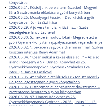
könyvtárban
2026.05.21. Kóstoljunk bele a természetbe! - Megyeri
Sára Gasztrománia előadása a győri könyvtárban
2026.05.25. Mosolyogni tessék! - Dedikációk a győri
könyvtárban 5. – SzaSzi írása
2026.05.29. A jó vers tanít is, kritizál is… - SzaSzi
beszélgetése Iancu Laurával
2026.05.30. Színekbe álmodott Jókai - Megszületett a
győri Gyermekkönyvtár rajzpályázatának végeredménye
2026.06.02. '...békében vagyok a dilemmáimmal'' Szilvási
Krisztián interjúja Rényi Ádámmal
2026.06.04. ''Kosár nélkül a kakas elszalad…'' – Az első
izlandi hóregény a 97. Ünnepi Könyvhét és 25.
Gyermekkönyvnapokon Győrben - Szabados Éva
interjúja Darvasi Lászlóval
2026.06.05. Az emberi életciklusok Erikson szemével -
Dolgozói egészségnap a győri könyvtárban
2026.06.06. Historymánia: helytörténet diákszemmel -
Prezentációs bemutató a győri könyvtárban
2026.06.08. 97. Ünnepi Könyvhét és 25.
Gyermekkönyvnapok Győrben - 2026. június 11−13.