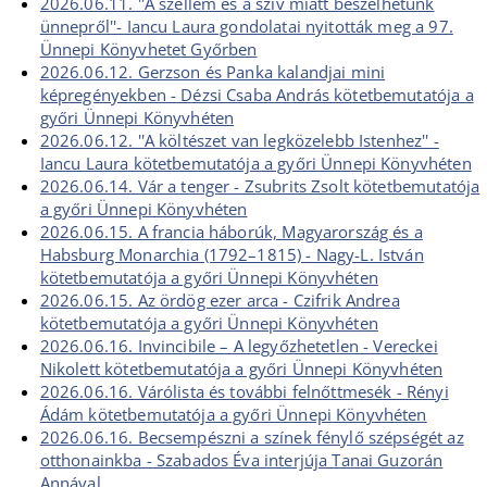
2026.06.11. ''A szellem és a szív miatt beszélhetünk
ünnepről''- Iancu Laura gondolatai nyitották meg a 97.
Ünnepi Könyvhetet Győrben
2026.06.12. Gerzson és Panka kalandjai mini
képregényekben - Dézsi Csaba András kötetbemutatója a
győri Ünnepi Könyvhéten
2026.06.12. ''A költészet van legközelebb Istenhez'' -
Iancu Laura kötetbemutatója a győri Ünnepi Könyvhéten
2026.06.14. Vár a tenger - Zsubrits Zsolt kötetbemutatója
a győri Ünnepi Könyvhéten
2026.06.15. A francia háborúk, Magyarország és a
Habsburg Monarchia (1792–1815) - Nagy-L. István
kötetbemutatója a győri Ünnepi Könyvhéten
2026.06.15. Az ördög ezer arca - Czifrik Andrea
kötetbemutatója a győri Ünnepi Könyvhéten
2026.06.16. Invincibile – A legyőzhetetlen - Vereckei
Nikolett kötetbemutatója a győri Ünnepi Könyvhéten
2026.06.16. Várólista és további felnőttmesék - Rényi
Ádám kötetbemutatója a győri Ünnepi Könyvhéten
2026.06.16. Becsempészni a színek fénylő szépségét az
otthonainkba - Szabados Éva interjúja Tanai Guzorán
Annával