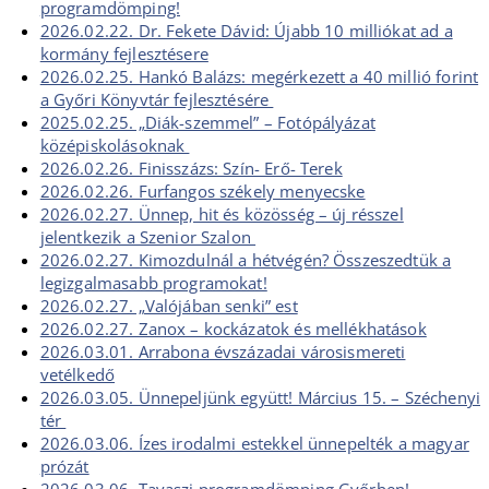
programdömping!
2026.02.22. Dr. Fekete Dávid: Újabb 10 milliókat ad a
kormány fejlesztésere
2026.02.25. Hankó Balázs: megérkezett a 40 millió forint
a Győri Könyvtár fejlesztésére
2025.02.25. „Diák-szemmel” – Fotópályázat
középiskolásoknak
2026.02.26. Finisszázs: Szín- Erő- Terek
2026.02.26. Furfangos székely menyecske
2026.02.27. Ünnep, hit és közösség – új résszel
jelentkezik a Szenior Szalon
2026.02.27. Kimozdulnál a hétvégén? Összeszedtük a
legizgalmasabb programokat!
2026.02.27. „Valójában senki” est
2026.02.27. Zanox – kockázatok és mellékhatások
2026.03.01. Arrabona évszázadai városismereti
vetélkedő
2026.03.05. Ünnepeljünk együtt! Március 15. – Széchenyi
tér
2026.03.06. Ízes irodalmi estekkel ünnepelték a magyar
prózát