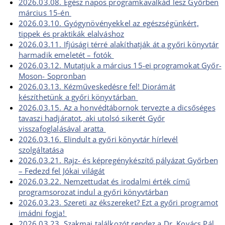
2026.03.08. Egész napos programkavalkád lesz Győrben
március 15-én
2026.03.10. Gyógynövényekkel az egészségünkért,
tippek és praktikák elalváshoz
2026.03.11. Ifjúsági térré alakíthatják át a győri könyvtár
harmadik emeletét – fotók
2026.03.12. Mutatjuk a március 15-ei programokat Győr-
Moson- Sopronban
2026.03.13. Kézműveskedésre fel! Diorámát
készíthetünk a győri könyvtárban
2026.03.15. Az a honvédtábornok tervezte a dicsőséges
tavaszi hadjáratot, aki utolsó sikerét Győr
visszafoglalásával aratta
2026.03.16. Elindult a győri könyvtár hírlevél
szolgáltatása
2026.03.21. Rajz- és képregénykészítő pályázat Győrben
– Fedezd fel Jókai világát
2026.03.22. Nemzettudat és irodalmi érték című
programsorozat indul a győri könyvtárban
2026.03.23. Szereti az ékszereket? Ezt a győri programot
imádni fogja!
2026.03.23. Szakmai találkozót rendez a Dr. Kovács Pál