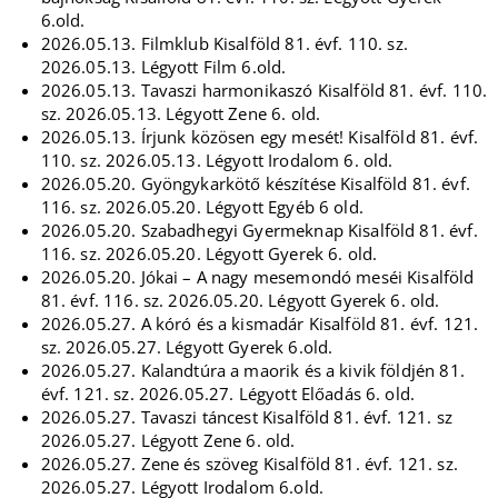
6.old.
2026.05.13. Filmklub Kisalföld 81. évf. 110. sz.
2026.05.13. Légyott Film 6.old.
2026.05.13. Tavaszi harmonikaszó Kisalföld 81. évf. 110.
sz. 2026.05.13. Légyott Zene 6. old.
2026.05.13. Írjunk közösen egy mesét! Kisalföld 81. évf.
110. sz. 2026.05.13. Légyott Irodalom 6. old.
2026.05.20. Gyöngykarkötő készítése Kisalföld 81. évf.
116. sz. 2026.05.20. Légyott Egyéb 6 old.
2026.05.20. Szabadhegyi Gyermeknap Kisalföld 81. évf.
116. sz. 2026.05.20. Légyott Gyerek 6. old.
2026.05.20. Jókai – A nagy mesemondó meséi Kisalföld
81. évf. 116. sz. 2026.05.20. Légyott Gyerek 6. old.
2026.05.27. A kóró és a kismadár Kisalföld 81. évf. 121.
sz. 2026.05.27. Légyott Gyerek 6.old.
2026.05.27. Kalandtúra a maorik és a kivik földjén 81.
évf. 121. sz. 2026.05.27. Légyott Előadás 6. old.
2026.05.27. Tavaszi táncest Kisalföld 81. évf. 121. sz
2026.05.27. Légyott Zene 6. old.
2026.05.27. Zene és szöveg Kisalföld 81. évf. 121. sz.
2026.05.27. Légyott Irodalom 6.old.