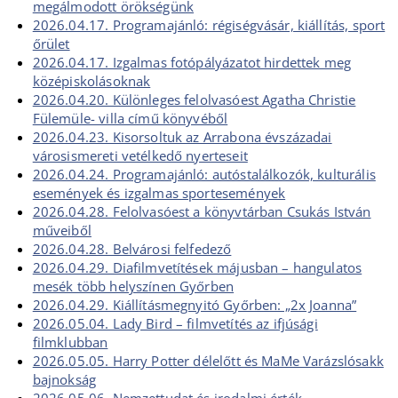
megálmodott örökségünk
2026.04.17. Programajánló: régiségvásár, kiállítás, sport
őrület
2026.04.17. Izgalmas fotópályázatot hirdettek meg
középiskolásoknak
2026.04.20. Különleges felolvasóest Agatha Christie
Fülemüle- villa című könyvéből
2026.04.23. Kisorsoltuk az Arrabona évszázadai
városismereti vetélkedő nyerteseit
2026.04.24. Programajánló: autóstalálkozók, kulturális
események és izgalmas sportesemények
2026.04.28. Felolvasóest a könyvtárban Csukás István
műveiből
2026.04.28. Belvárosi felfedező
2026.04.29. Diafilmvetítések májusban – hangulatos
mesék több helyszínen Győrben
2026.04.29. Kiállításmegnyitó Győrben: „2x Joanna”
2026.05.04. Lady Bird – filmvetítés az ifjúsági
filmklubban
2026.05.05. Harry Potter délelőtt és MaMe Varázslósakk
bajnokság