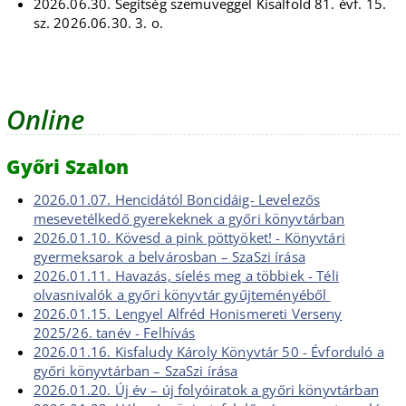
2026.06.30. Segítség szemüveggel Kisalföld 81. évf. 15.
sz. 2026.06.30. 3. o.
Online
Győri Szalon
2026.01.07. Hencidától Boncidáig- Levelezős
mesevetélkedő gyerekeknek a győri könyvtárban
2026.01.10. Kövesd a pink pöttyöket! - Könyvtári
gyermeksarok a belvárosban – SzaSzi írása
2026.01.11. Havazás, síelés meg a többiek - Téli
olvasnivalók a győri könyvtár gyűjteményéből
2026.01.15. Lengyel Alfréd Honismereti Verseny
2025/26. tanév - Felhívás
2026.01.16. Kisfaludy Károly Könyvtár 50 - Évforduló a
győri könyvtárban – SzaSzi írása
2026.01.20. Új év – új folyóiratok a győri könyvtárban