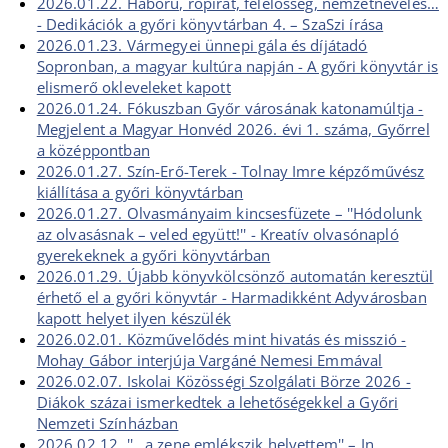
2026.01.22. Háború, röpirat, felelősség, nemzetnevelés…
- Dedikációk a győri könyvtárban 4. – SzaSzi írása
2026.01.23. Vármegyei ünnepi gála és díjátadó
Sopronban, a magyar kultúra napján - A győri könyvtár is
elismerő okleveleket kapott
2026.01.24. Fókuszban Győr városának katonamúltja -
Megjelent a Magyar Honvéd 2026. évi 1. száma, Győrrel
a középpontban
2026.01.27. Szín-Erő-Terek - Tolnay Imre képzőművész
kiállítása a győri könyvtárban
2026.01.27. Olvasmányaim kincsesfüzete – ''Hódolunk
az olvasásnak – veled együtt!'' - Kreatív olvasónapló
gyerekeknek a győri könyvtárban
2026.01.29. Újabb könyvkölcsönző automatán keresztül
érhető el a győri könyvtár - Harmadikként Adyvárosban
kapott helyet ilyen készülék
2026.02.01. Közművelődés mint hivatás és misszió -
Mohay Gábor interjúja Vargáné Nemesi Emmával
2026.02.07. Iskolai Közösségi Szolgálati Börze 2026 -
Diákok százai ismerkedtek a lehetőségekkel a Győri
Nemzeti Színházban
2026.02.12. ''…a zene emlékszik helyettem'' – In