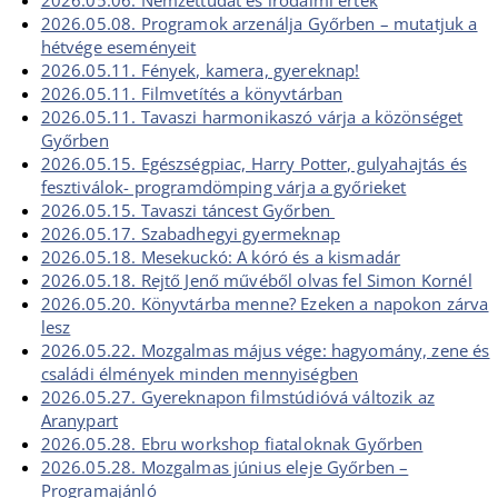
2026.05.06. Nemzettudat és irodalmi érték
2026.05.08. Programok arzenálja Győrben – mutatjuk a
hétvége eseményeit
2026.05.11. Fények, kamera, gyereknap!
2026.05.11. Filmvetítés a könyvtárban
2026.05.11. Tavaszi harmonikaszó várja a közönséget
Győrben
2026.05.15. Egészségpiac, Harry Potter, gulyahajtás és
fesztiválok- programdömping várja a győrieket
2026.05.15. Tavaszi táncest Győrben
2026.05.17. Szabadhegyi gyermeknap
2026.05.18. Mesekuckó: A kóró és a kismadár
2026.05.18. Rejtő Jenő művéből olvas fel Simon Kornél
2026.05.20. Könyvtárba menne? Ezeken a napokon zárva
lesz
2026.05.22. Mozgalmas május vége: hagyomány, zene és
családi élmények minden mennyiségben
2026.05.27. Gyereknapon filmstúdióvá változik az
Aranypart
2026.05.28. Ebru workshop fiataloknak Győrben
2026.05.28. Mozgalmas június eleje Győrben –
Programajánló