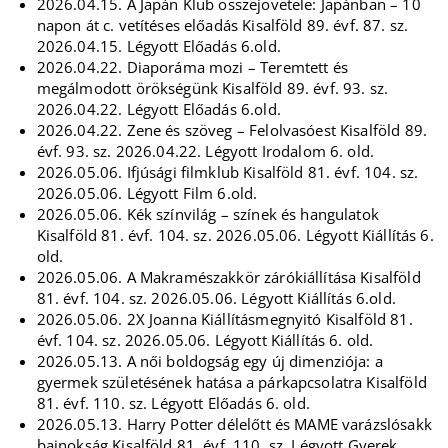
2026.04.15. A Japán Klub összejövetele: Japánban – 10
napon át c. vetítéses előadás Kisalföld 89. évf. 87. sz.
2026.04.15. Légyott Előadás 6.old.
2026.04.22. Diaporáma mozi – Teremtett és
megálmodott örökségünk Kisalföld 89. évf. 93. sz.
2026.04.22. Légyott Előadás 6.old.
2026.04.22. Zene és szöveg – Felolvasóest Kisalföld 89.
évf. 93. sz. 2026.04.22. Légyott Irodalom 6. old.
2026.05.06. Ifjúsági filmklub Kisalföld 81. évf. 104. sz.
2026.05.06. Légyott Film 6.old.
2026.05.06. Kék színvilág – színek és hangulatok
Kisalföld 81. évf. 104. sz. 2026.05.06. Légyott Kiállítás 6.
old.
2026.05.06. A Makramészakkör zárókiállítása Kisalföld
81. évf. 104. sz. 2026.05.06. Légyott Kiállítás 6.old.
2026.05.06. 2X Joanna Kiállításmegnyitó Kisalföld 81.
évf. 104. sz. 2026.05.06. Légyott Kiállítás 6. old.
2026.05.13. A női boldogság egy új dimenziója: a
gyermek születésének hatása a párkapcsolatra Kisalföld
81. évf. 110. sz. Légyott Előadás 6. old.
2026.05.13. Harry Potter délelőtt és MAME varázslósakk
bajnokság Kisalföld 81. évf. 110. sz. Légyott Gyerek