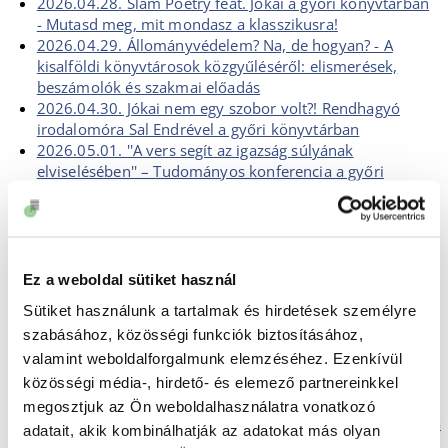
2026.04.28. Slam Poetry feat. Jókai a győri könyvtárban
- Mutasd meg, mit mondasz a klasszikusra!
2026.04.29. Állományvédelem? Na, de hogyan? - A
kisalföldi könyvtárosok közgyűléséről: elismerések,
beszámolók és szakmai előadás
2026.04.30. Jókai nem egy szobor volt?! Rendhagyó
irodalomóra Sal Endrével a győri könyvtárban
2026.05.01. ''A vers segít az igazság súlyának
elviselésében'' – Tudományos konferencia a győri
könyvtárban Szabados Éva interjúja Oláh Andrással
2026.05.02. Fókuszban a 2026-os érettségi vizsgák - A
győri könyvtár last minute is segíthet a felkészülésben
2026.05.04. ''Kisebbségnek lenni nem sors, hanem
feladat'' SzaSzi interjúja a Bécsi Napló főszerkesztőjével,
Ez a weboldal sütiket használ
Deák Ernővel
Sütiket használunk a tartalmak és hirdetések személyre
2026.05.09. ''A jó irodalom minden időben síkra száll az
szabásához, közösségi funkciók biztosításához,
ember lelkéért'' - Szilvási Krisztián interjúja Szentmártoni
valamint weboldalforgalmunk elemzéséhez. Ezenkívül
Jánossal
2026.05.12. 2x Joanna - Joanna Banek és Joanna Warchoł
közösségi média-, hirdető- és elemező partnereinkkel
képzőművészek kiállítása a győri könyvtárban
megosztjuk az Ön weboldalhasználatra vonatkozó
2026.05.13. Csukás István felolvasóest Ménfőcsanakon, a
adatait, akik kombinálhatják az adatokat más olyan
Bezerédj-kastélyban - Sulyok Attiláné írása