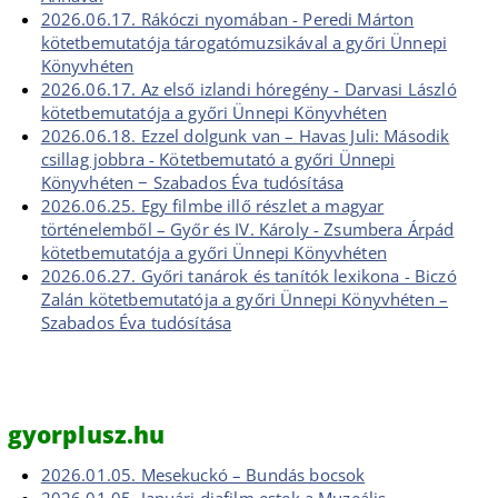
2026.06.17. Rákóczi nyomában - Peredi Márton
kötetbemutatója tárogatómuzsikával a győri Ünnepi
Könyvhéten
2026.06.17. Az első izlandi hóregény - Darvasi László
kötetbemutatója a győri Ünnepi Könyvhéten
2026.06.18. Ezzel dolgunk van – Havas Juli: Második
csillag jobbra - Kötetbemutató a győri Ünnepi
Könyvhéten − Szabados Éva tudósítása
2026.06.25. Egy filmbe illő részlet a magyar
történelemből – Győr és IV. Károly - Zsumbera Árpád
kötetbemutatója a győri Ünnepi Könyvhéten
2026.06.27. Győri tanárok és tanítók lexikona - Biczó
Zalán kötetbemutatója a győri Ünnepi Könyvhéten –
Szabados Éva tudósítása
gyorplusz.hu
2026.01.05. Mesekuckó – Bundás bocsok