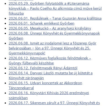
2026.05.29. Győrben folytatódik a #Literamánia
könyvklub – Paolo Coelho Az alkimista című műve kerül
fókuszba
2026.06.01. Rezdülések – Tanai Guzorán Anna kiállítása
2026.06.01. Scharek emlékest Győrben
2026.06.05. Mesekuckó – Az aranyhajú királylány
2026.06.08. Ünnepi Könyvhét és Gyermekkönyvnapok
Győrben
2026.06.08. Ismét az irodalomé lesz a főszerep Győr
belvárosában − Jön a 97. Ünnepi Könyvhét és 25.
Gyermekkönyvnapok!
2026.06.12. Kézműves foglalkozás felnőtteknek –
Gyöngy fülbevaló készítése
2026.06.12. Felnőttmesék Rényi Ádámtól
2026.06.14. Darvasi László mutatta be új kötetét a
Könyvhét zárónapján
2026.06.15. Udvari koncertek az Akkordeon
Tánczenekarral
2026.06.16. Könyvtári Kihívás 2026 eredményei
számokban
2026.06.17. Sikeresen zárult a 97. Ünnepi Könyvhét és