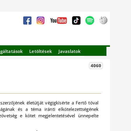
lgáltatások
Letöltések
Javaslatok
4060
zerzőjének életútját végigkísérte a Fertő tóval
ágának és a téma iránti elkötelezettségének
övetség e kötet megjelentetésével ünnepelte