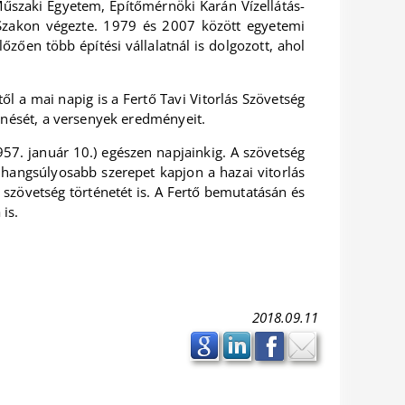
űszaki Egyetem, Építőmérnöki Karán Vízellátás-
 Szakon végezte. 1979 és 2007 között egyetemi
zően több építési vállalatnál is dolgozott, ahol
l a mai napig is a Fertő Tavi Vitorlás Szövetség
ténését, a versenyek eredményeit.
1957. január 10.) egészen napjainkig. A szövetség
 hangsúlyosabb szerepet kapjon a hazai vitorlás
a szövetség történetét is. A Fertő bemutatásán és
is.
2018.09.11