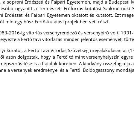
 a soproni Erdészeti és Faipari Egyetemen, majd a Budapesti M
ésőbb ugyanitt a Természeti Erőforrás-kutatási Szakmérnöki
 Erdészeti és Faipari Egyetemen oktatott és kutatott. Ezt megelő
ől mintegy húsz Fertő-kutatási projektben vett részt.
983-2016-ig vitorlás versenyrendező és versenybíró volt, 1991-tő
eljegyezte a Fertő tavi vitorlázás minden jelentős eseményét, tör
nyi korától, a Fertő Tavi Vitorlás Szövetség megalakulásán át (
tői azon dolgoztak, hogy a Fertő tó mint versenyhelyszín egyre
t népszerűsítése is a fiatalok körében. A kiadvány összefoglalja 
nne a versenyek eredményei és a Fertői Boldogasszony mondája 