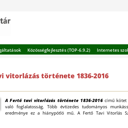
gáltatások
Közösségfejlesztés (TOP-6.9.2)
Internetes szo
vi vitorlázás története 1836-2016
A Fertő tavi vitorlázás története 1836-2016
című kötet s
való foglalatosság. Több évtizedes tudományos munkáss
eredménye ez a hiánypótló mű. A Fertő Tavi Vitorlás Sz