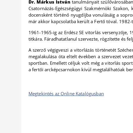
Dr. Márkus István
tanulmányait szülővárosában,
Csatornázás-Egészségügyi Szakmérnöki Szakon, k
docensként történő nyugdíjba vonulásáig a soproni
már akkor kapcsolatba került a Fertő tóval. 1982-t
1961-1965-ig az Erdész SE vitorlás versenyzője, 1
titkára. Fáradhatatlanul szervezte, rögzítette és f
A szerző végigveszi a vitorlázás történetét Széche
megalakulása óta eltelt években a szervezet veze
sportban. Emellett céljuk volt még a vitorlás spor
a fertői arcképcsarnokon kívül megtalálhatóak be
Megtekintés az Online Katalógusban