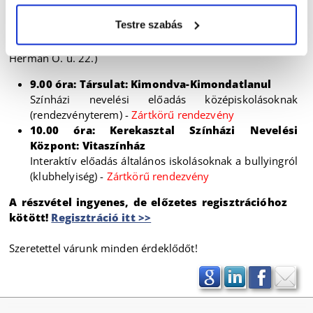
Helyszín:
Kisfaludy Károly Könyvtár
Testre szabás
rendezvényterme
(9021 Győr, Baross Gábor út 4.)
Helyszín:
Központi Könyvtár klubhelyisége
(Győr,
Herman O. u. 22.)
9.00 óra: Társulat: Kimondva-Kimondatlanul
Színházi nevelési előadás középiskolásoknak
(rendezvényterem) -
Zártkörű rendezvény
10.00 óra: Kerekasztal Színházi Nevelési
Központ: Vitaszínház
Interaktív előadás általános iskolásoknak a bullyingról
(klubhelyiség) -
Zártkörű rendezvény
A részvétel ingyenes, de előzetes regisztrációhoz
kötött!
Regisztráció itt >>
Szeretettel várunk minden érdeklődőt!