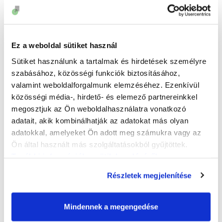
Iskolák Program
?
10.40 óra:
Balázs György: A bullying pillangó-
hatása
– A kiút
11.05 óra:
Dr. Göndör Éva: Az iskolai zaklatás
Ez a weboldal sütiket használ
kezelése a köznevelésben
– Jogi és intézményi
felelősség
Sütiket használunk a tartalmak és hirdetések személyre
11.30 óra: szünet
szabásához, közösségi funkciók biztosításához,
12.00 – 13.30 óra:
Workshopok (párhuzamosan a
valamint weboldalforgalmunk elemzéséhez. Ezenkívül
rendezvényteremben és a Muzeális gyűjteményben)
közösségi média-, hirdető- és elemező partnereinkkel
12.00 óra:
Az intézményi dráma lehetőségei az
megosztjuk az Ön weboldalhasználatra vonatkozó
osztályközösségekben
– 90 perc
adatait, akik kombinálhatják az adatokat más olyan
Vezetők: Hegyes Katalin, Menyhárt Felícia
adatokkal, amelyeket Ön adott meg számukra vagy az
12.00 óra: Balázs György: Konfliktuskezelés és
bullying-prevenció a gyakorlatban
– 45 perc
Ön által használt más szolgáltatásokból gyűjtöttek.
12.45 óra:
Adler Katalin: Tévhitek és
További információk a sütik kezeléséről
.
bizonyosságok a bullying kapcsán
– 45 perc
Részletek megjelenítése
13.30-14.00 óra:
Közös beszélgetés
(lezárás) -
Tapasztalatok, benyomások, kérdések
Mindennek a megengedése
2026. április 16. (csütörtök)