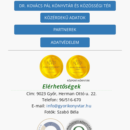
DR. KOVÁCS PÁL KÖNYVTÁR ÉS KÖZÖSSÉGI TÉR
KÖZÉRDEKŰ ADATOK
PARTNEREK
ADATVÉDELEM
Elérhetőségek
Cím: 9023 Győr, Herman Ottó u. 22.
Telefon: 96/516-670
E-mail:
i
n
f
o
@
g
y
o
r
i
k
o
n
y
v
t
a
r
.
h
u
Fotók: Szabó Béla