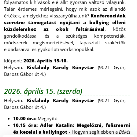
folyamatos kihívások elé állít gyorsan változó világunk.
Talán érdemes mérlegelni, hogy mik azok az állandó
értékek, amelyekhez visszanyúlhatunk?
Konferenciánk
szeretne támogatást nyújtani a bullying elleni
küzdelemhez az okok feltárásával
, közös
gondolkodással és a szükséges kompetenciák,
módszerek megismertetésével, tapasztalt szakértők
előadásaival és gyakorlati workshopokkal.
Időpont:
2026. április 15-16.
Helyszín:
Kisfaludy Károly Könyvtár
(9021 Győr,
Baross Gábor út 4.)
2026. április 15. (szerda)
Helyszín:
Kisfaludy Károly Könyvtár
(9021 Győr,
Baross Gábor út 4.)
10.00 óra:
Megnyitó
10.15 óra:
Adler Katalin: Megelőzni, felismerni
és kezelni a bullyingot
- Hogyan segít ebben a
Békés