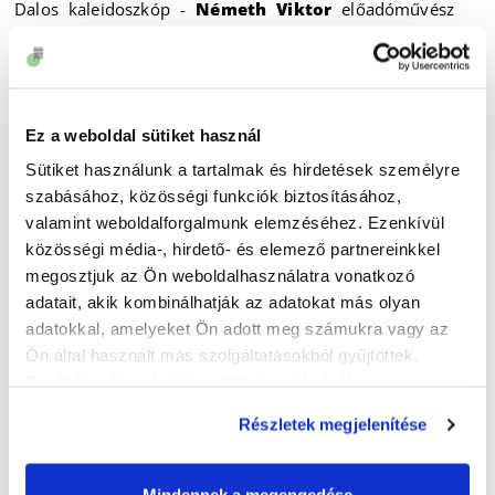
Dalos kaleidoszkóp -
Németh Viktor
előadóművész
műsora (Baross Gábor út – Szent György díszkút)
június 14., szombat
Ez a weboldal sütiket használ
10.00-18.00 GYEREKSAROK
Kézműves foglalkozások a Gyermekkönyvtár
Sütiket használunk a tartalmak és hirdetések személyre
szervezésében (Baross G. út – Kazinczy utca sarok)
szabásához, közösségi funkciók biztosításához,
10.00 Rosta Géza
énekes-gitáros gyerekműsora
valamint weboldalforgalmunk elemzéséhez. Ezenkívül
11.00 Vásári bábcirkusz
– a Ládafia Bábszínház
közösségi média-, hirdető- és elemező partnereinkkel
előadásában
megosztjuk az Ön weboldalhasználatra vonatkozó
* * *
adatait, akik kombinálhatják az adatokat más olyan
adatokkal, amelyeket Ön adott meg számukra vagy az
14.00
könyvbemutató
Ön által használt más szolgáltatásokból gyűjtöttek.
Rita Baker: Út a belső valóságig – Árnyékszelídítő
További információk a sütik kezeléséről
.
I.
Szórakoztató önismereti regény
Részletek megjelenítése
Beszélgetőtárs:
Ónody-Molnár Dóra
újságíró
helyszín: Kisfaludy Károly Könyvtár, rendezvényterem
Mindennek a megengedése