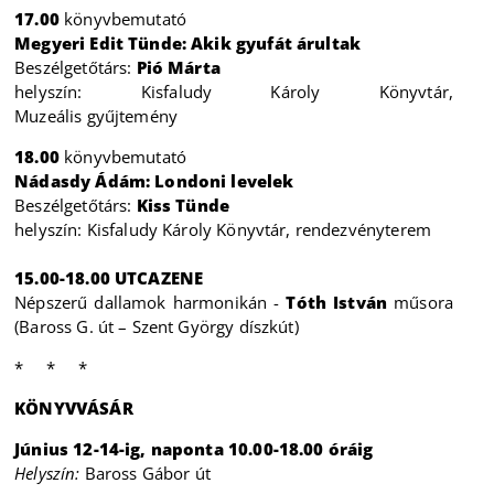
17.00
könyvbemutató
Megyeri Edit Tünde: Akik gyufát árultak
Beszélgetőtárs:
Pió Márta
helyszín: Kisfaludy Károly Könyvtár,
Muzeális gyűjtemény
18.00
könyvbemutató
Nádasdy Ádám: Londoni levelek
Beszélgetőtárs:
Kiss Tünde
helyszín: Kisfaludy Károly Könyvtár, rendezvényterem
15.00-18.00 UTCAZENE
Népszerű dallamok harmonikán -
Tóth István
műsora
(Baross G. út – Szent György díszkút)
* * *
KÖNYVVÁSÁR
Június 12-14-ig, naponta 10.00-18.00 óráig
Helyszín:
Baross Gábor út