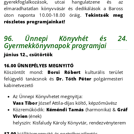
gyerekfoglalkozások, utcai hangulatzene és az
elmaradhatatlan könyvvásár és dedikálások a Baross
úton naponta 10.00-18.00 óráig.
Tekintsék meg
részletes programjainkat!
96. Ünnepi Könyvhét és 24.
Gyermekkönyvnapok programjai
június 12., csütörtök
16.00
ÜNNEPÉLYES MEGNYITÓ
Köszöntőt mond:
Borsi Róbert
kulturális terület
felügyelő tanácsnok és
Dr. Tóth Péter
polgármesteri
kabinetvezető
Az Ünnepi Könyvhetet megnyitja:
Vass Tibor
József Attila-díjas költő, képzőművész
Közreműködik:
Kéméndi Tamás
(harmonika) &
Gráf
Vivien
(ének)
helyszín: Kisfaludy Károly Könyvtár, rendezvényterem
17.00
kiállításmegnyitó és portrébeszélgetés