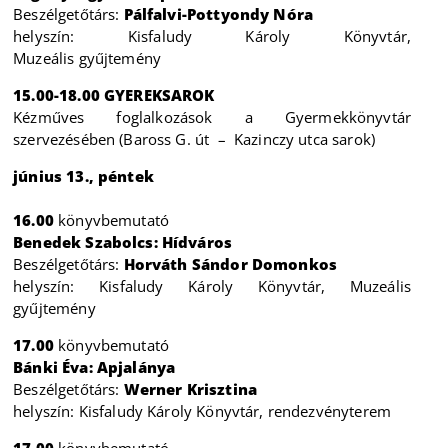
Beszélgetőtárs:
Pálfalvi-Pottyondy Nóra
helyszín: Kisfaludy Károly Könyvtár,
Muzeális gyűjtemény
15.00-18.00 GYEREKSAROK
Kézműves foglalkozások a Gyermekkönyvtár
szervezésében (Baross G. út – Kazinczy utca sarok)
június 13., péntek
16.00
könyvbemutató
Benedek Szabolcs: Hídváros
Beszélgetőtárs:
Horváth Sándor Domonkos
helyszín: Kisfaludy Károly Könyvtár, Muzeális
gyűjtemény
17.00
könyvbemutató
Bánki Éva: Apjalánya
Beszélgetőtárs:
Werner Krisztina
helyszín: Kisfaludy Károly Könyvtár, rendezvényterem
17.00
könyvbemutató