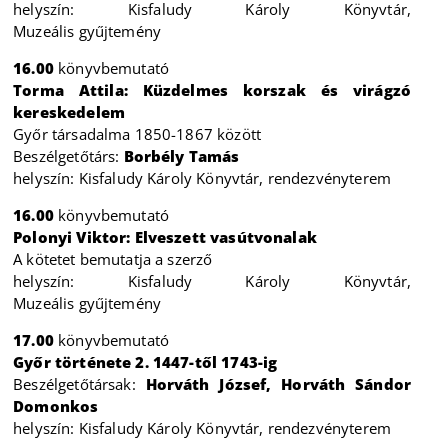
helyszín: Kisfaludy Károly Könyvtár,
Muzeális gyűjtemény
16.00
könyvbemutató
Torma Attila: Küzdelmes korszak és virágzó
kereskedelem
Győr társadalma 1850-1867 között
Beszélgetőtárs:
Borbély Tamás
helyszín: Kisfaludy Károly Könyvtár, rendezvényterem
16.00
könyvbemutató
Polonyi Viktor: Elveszett vasútvonalak
A kötetet bemutatja a szerző
helyszín: Kisfaludy Károly Könyvtár,
Muzeális gyűjtemény
17.00
könyvbemutató
Győr története 2. 1447-től 1743-ig
Beszélgetőtársak:
Horváth József, Horváth Sándor
Domonkos
helyszín: Kisfaludy Károly Könyvtár, rendezvényterem