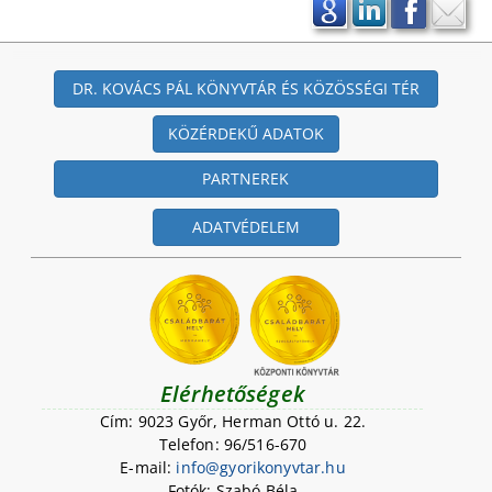
DR. KOVÁCS PÁL KÖNYVTÁR ÉS KÖZÖSSÉGI TÉR
KÖZÉRDEKŰ ADATOK
PARTNEREK
ADATVÉDELEM
Elérhetőségek
Cím: 9023 Győr, Herman Ottó u. 22.
Telefon: 96/516-670
E-mail:
i
n
f
o
@
g
y
o
r
i
k
o
n
y
v
t
a
r
.
h
u
Fotók: Szabó Béla