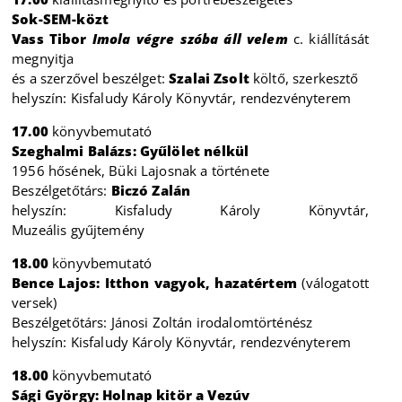
Sok-SEM-közt
Vass Tibor
Imola végre szóba áll velem
c. kiállítását
megnyitja
és a szerzővel beszélget:
Szalai Zsolt
költő, szerkesztő
helyszín: Kisfaludy Károly Könyvtár, rendezvényterem
17.00
könyvbemutató
Szeghalmi Balázs: Gyűlölet nélkül
1956 hősének, Büki Lajosnak a története
Beszélgetőtárs:
Biczó Zalán
helyszín: Kisfaludy Károly Könyvtár,
Muzeális gyűjtemény
18.00
könyvbemutató
Bence Lajos: Itthon vagyok, hazatértem
(válogatott
versek)
Beszélgetőtárs: Jánosi Zoltán irodalomtörténész
helyszín: Kisfaludy Károly Könyvtár, rendezvényterem
18.00
könyvbemutató
Sági György: Holnap kitör a Vezúv