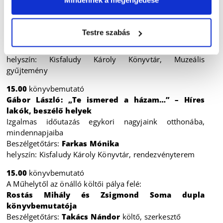
14.00
könyvbemutató
Oláh András Pál: A győri Magyar Waggon- és
Gépgyár ellen 1944. április 13-án végrehajtott
Testre szabás
amerikai stratégiai légitámadás
Beszélgetőtárs:
Bagi Zoltán Péter
helyszín: Kisfaludy Károly Könyvtár, Muzeális
gyűjtemény
15.00
könyvbemutató
Gábor László: „Te ismered a házam…” – Híres
lakók, beszélő helyek
Izgalmas időutazás egykori nagyjaink otthonába,
mindennapjaiba
Beszélgetőtárs:
Farkas Mónika
helyszín: Kisfaludy Károly Könyvtár, rendezvényterem
15.00
könyvbemutató
A Műhelytől az önálló költői pálya felé:
Rostás Mihály és Zsigmond Soma dupla
könyvbemutatója
Beszélgetőtárs:
Takács Nándor
költő, szerkesztő