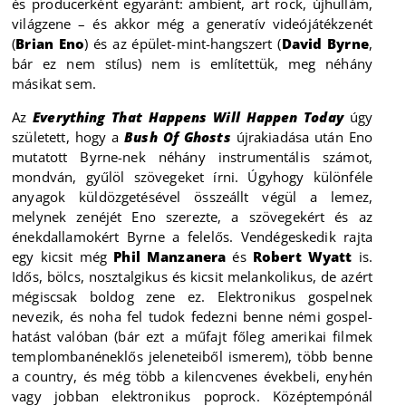
és producerként egyaránt: ambient, art rock, újhullám,
világzene – és akkor még a generatív videójátékzenét
(
Brian Eno
) és az épület-mint-hangszert (
David Byrne
,
bár ez nem stílus) nem is említettük, meg néhány
másikat sem.
Az
Everything That Happens Will Happen Today
úgy
született, hogy a
Bush Of Ghosts
újrakiadása után Eno
mutatott Byrne-nek néhány instrumentális számot,
mondván, gyűlöl szövegeket írni. Úgyhogy különféle
anyagok küldözgetésével összeállt végül a lemez,
melynek zenéjét Eno szerezte, a szövegekért és az
énekdallamokért Byrne a felelős. Vendégeskedik rajta
egy kicsit még
Phil Manzanera
és
Robert Wyatt
is.
Idős, bölcs, nosztalgikus és kicsit melankolikus, de azért
mégiscsak boldog zene ez. Elektronikus gospelnek
nevezik, és noha fel tudok fedezni benne némi gospel-
hatást valóban (bár ezt a műfajt főleg amerikai filmek
templombanéneklős jeleneteiből ismerem), több benne
a country, és még több a kilencvenes évekbeli, enyhén
vagy jobban elektronikus poprock. Középtempónál