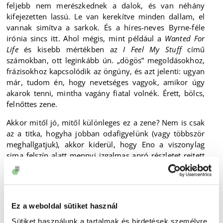
feljebb nem merészkednek a dalok, és van néhány
kifejezetten lassú. Le van kerekítve minden dallam, el
vannak simítva a sarkok. És a híres-neves Byrne-féle
irónia sincs itt. Ahol mégis, mint például a
Wanted For
Life
és kisebb mértékben az
I Feel My Stuff
című
számokban, ott leginkább ún. „dögös” megoldásokhoz,
frázisokhoz kapcsolódik az öngúny, és azt jelenti: ugyan
már, tudom én, hogy nevetséges vagyok, amikor úgy
akarok tenni, mintha vagány fiatal volnék. Érett, bölcs,
felnőttes zene.
Akkor mitől jó, mitől különleges ez a zene? Nem is csak
az a titka, hogyha jobban odafigyelünk (vagy többször
meghallgatjuk), akkor kiderül, hogy Eno a viszonylag
sima felszín alatt mennyi izgalmas apró részletet rejtett
el. Nem szeretném lelőni a poénokat, a néha kifejezetten
eldugott részletek felfedezésének örömét elvenni – és
nem is pusztán ettől jó ez a lemez. Hanem attól, hogy
így együtt miről szól. Rögtön az első számnak az a címe:
Ez a weboldal sütiket használ
Home
, és arról szól, hogy a lírai én otthont keres. A téma
különféle változatokban többször is előkerül, hogy aztán
Sütiket használunk a tartalmak és hirdetések személyre