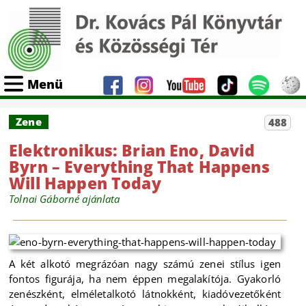
Menü
Zene
488
Elektronikus: Brian Eno, David
Byrn – Everything That Happens
Will Happen Today
Tolnai Gáborné ajánlata
A két alkotó megrázóan nagy számú zenei stílus igen
fontos figurája, ha nem éppen megalakítója. Gyakorló
zenészként, elméletalkotó látnokként, kiadóvezetőként