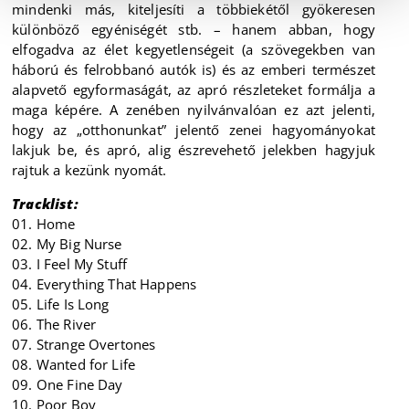
mindenki más, kiteljesíti a többiekétől gyökeresen
különböző egyéniségét stb. – hanem abban, hogy
elfogadva az élet kegyetlenségeit (a szövegekben van
háború és felrobbanó autók is) és az emberi természet
alapvető egyformaságát, az apró részleteket formálja a
maga képére. A zenében nyilvánvalóan ez azt jelenti,
hogy az „otthonunkat” jelentő zenei hagyományokat
lakjuk be, és apró, alig észrevehető jelekben hagyjuk
rajtuk a kezünk nyomát.
Tracklist:
01. Home
02. My Big Nurse
03. I Feel My Stuff
04. Everything That Happens
05. Life Is Long
06. The River
07. Strange Overtones
08. Wanted for Life
09. One Fine Day
10. Poor Boy