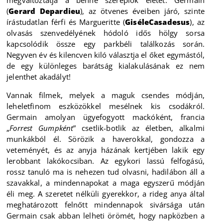
megváltoztatja a benne szereplők életét: Germain
(
Gerard Depardieu
), az ötvenes éveiben járó, szinte
írástudatlan férfi és Margueritte (
GiséleCasadesus
), az
olvasás szenvedélyének hódoló idős hölgy sorsa
kapcsolódik össze egy parkbéli találkozás során.
Negyven év és kilencven kiló választja el őket egymástól,
de egy különleges barátság kialakulásának ez nem
jelenthet akadályt!
Vannak filmek, melyek a maguk csendes módján,
leheletfinom eszközökkel mesélnek kis csodákról.
Germain amolyan ügyefogyott mackóként, francia
„
Forrest Gumpként
” csetlik-botlik az életben, alkalmi
munkákból él. Sörözik a haverokkal, gondozza a
veteményét, és az anyja házának kertjében lakik egy
lerobbant lakókocsiban. Az egykori lassú felfogású,
rossz tanuló ma is nehezen tud olvasni, hadilábon áll a
szavakkal, a mindennapokat a maga egyszerű módján
éli meg. A szeretet nélküli gyerekkor, a rideg anya által
meghatározott felnőtt mindennapok sivársága után
Germain csak abban lelheti örömét, hogy napközben a