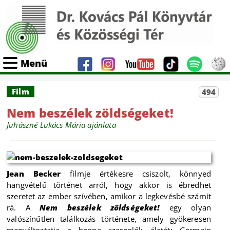
Menü
Film
494
Nem beszélek zöldségeket!
Juhászné Lukács Mária ajánlata
Jean Becker
filmje értékesre csiszolt, könnyed
hangvételű történet arról, hogy akkor is ébredhet
szeretet az ember szívében, amikor a legkevésbé számít
rá. A
Nem beszélek zöldségeket!
egy olyan
valószínűtlen találkozás története, amely gyökeresen