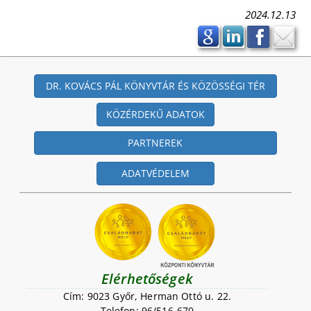
2024.12.13
DR. KOVÁCS PÁL KÖNYVTÁR ÉS KÖZÖSSÉGI TÉR
KÖZÉRDEKŰ ADATOK
PARTNEREK
ADATVÉDELEM
Elérhetőségek
Cím: 9023 Győr, Herman Ottó u. 22.
Telefon: 96/516-670