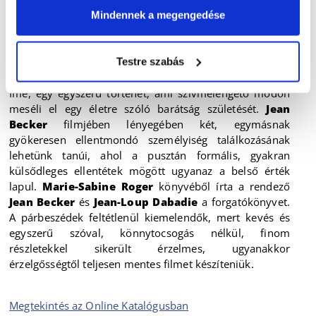
emberszámba vette, ami az elmúlt 45 évben alig-alig
Mindennek a megengedése
történt meg vele. Margueritte egy idő után szótárt
ajándékoz a férfinak, mert „
A szótárt használni olyan,
mint mikor az ember utazik – egyik szótól a másikig. Elvész
Testre szabás
benne, mint egy labirintusban. Aztán megáll és álmodik.
”
Íme, egy egyszerű történet, ami szívmelengető módon
meséli el egy életre szóló barátság születését.
Jean
Becker
filmjében lényegében két, egymásnak
gyökeresen ellentmondó személyiség találkozásának
lehetünk tanúi, ahol a pusztán formális, gyakran
külsődleges ellentétek mögött ugyanaz a belső érték
lapul.
Marie-Sabine Roger
könyvéből írta a rendező
Jean Becker
és
Jean-Loup Dabadie
a forgatókönyvet.
A párbeszédek feltétlenül kiemelendők, mert kevés és
egyszerű szóval, könnytocsogás nélkül, finom
részletekkel sikerült érzelmes, ugyanakkor
érzelgősségtől teljesen mentes filmet készíteniük.
Megtekintés az Online Katalógusban