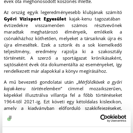
évek óta meghonosodott köszönés ihlette.
Az ország egyik legeredményesebb klubjának számító
Győri Vízisport Egyesület
kajak-kenu tagozatában
évtizedekre visszamenően számos résztvevőnek
maradtak meghatározó élményeik, emlékeik a
csónakházhoz köthetően, melyeket a társaiknak újra és
újra elmeséltek. Ezek a sztorik és a sok kiemelkedő
teljesítmény, eredmény rajzolja ki a szakosztály
történetét. A szerző a sportágazat krónikásaként,
sajtósaként évek óta dokumentálta az eseményeket, így
rendelkezett már alapokkal a könyv megírásához.
A mű bevezető gondolatai után „
Mérföldkövek a győri
kajak-kenu történelemben
” címmel mozaikszerűen,
képekkel illusztrálva villantja fel a főbb történéseket
1964-től 2021-ig. Ezt követi egy kétoldalas kislexikon,
amely a kiadványban előforduló szakkifejezéseket,
illetve neveket teszi helyre, pl. „
Dekk: A hajó felső
vízszintes része
”, „
Murphy: Takács Kincső kutyája, szinten
minden versenyen ott van
”. A tartalomjegyzékben semmi