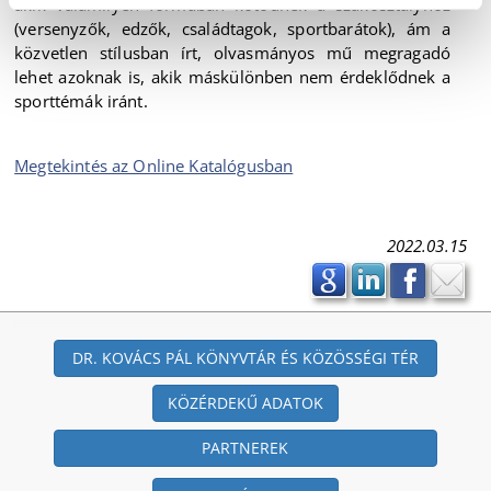
akik valamilyen formában kötődnek a szakosztályhoz
(versenyzők, edzők, családtagok, sportbarátok), ám a
közvetlen stílusban írt, olvasmányos mű megragadó
lehet azoknak is, akik máskülönben nem érdeklődnek a
sporttémák iránt.
Megtekintés az Online Katalógusban
2022.03.15
DR. KOVÁCS PÁL KÖNYVTÁR ÉS KÖZÖSSÉGI TÉR
KÖZÉRDEKŰ ADATOK
PARTNEREK