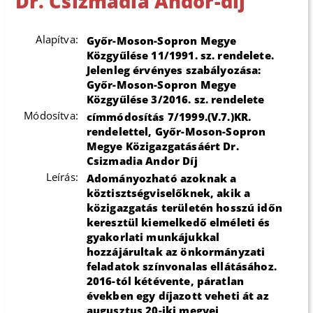
Dr. Csizmadia Andor-díj
Alapítva:
Győr-Moson-Sopron Megye
Közgyűlése 11/1991. sz. rendelete.
Jelenleg érvényes szabályozása:
Győr-Moson-Sopron Megye
Közgyűlése 3/2016. sz. rendelete
Módosítva:
címmódosítás 7/1999.(V.7.)KR.
rendelettel, Győr-Moson-Sopron
Megye Közigazgatásáért Dr.
Csizmadia Andor Díj
Leírás:
Adományozható azoknak a
köztisztségviselőknek, akik a
közigazgatás területén hosszú időn
keresztül kiemelkedő elméleti és
gyakorlati munkájukkal
hozzájárultak az önkormányzati
feladatok színvonalas ellátásához.
2016-tól kétévente, páratlan
években egy díjazott veheti át az
augusztus 20-iki megyei