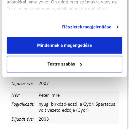
adatokkal, amelyeket Ön adott meg számukra vagy az
iskolaigazgató, Béri Balogh Ádám
Honvéd Középiskola (Győr)
Ön által használt más szolgáltatásokból gyűjtöttek.
További információk a sütik kezeléséről
.
2005
Részletek megjelenítése
Sillai László
kötöttfogású-birkózó világbajnok,
társadalmi alelnök, Győri Dózsa (Győr)
Mindennek a megengedése
2006
Testre szabás
Sosztarich András, Soproni Modellező
Klub (Sopron)
2007
Péter Imre
nyug. birkózó-edző, a Győri Spartacus
volt vezető edzője (Győr)
2008