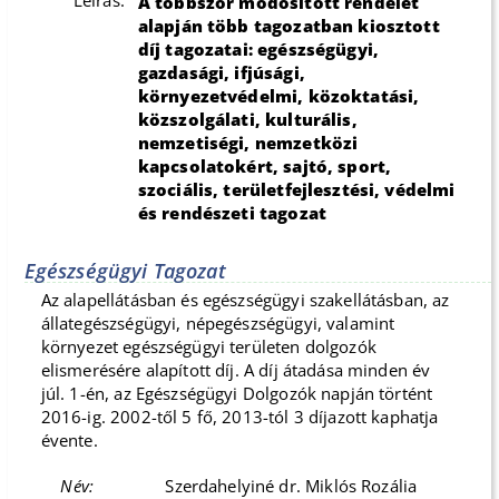
Leírás:
A többször módosított rendelet
alapján több tagozatban kiosztott
díj tagozatai: egészségügyi,
gazdasági, ifjúsági,
környezetvédelmi, közoktatási,
közszolgálati, kulturális,
nemzetiségi, nemzetközi
kapcsolatokért, sajtó, sport,
szociális, területfejlesztési, védelmi
és rendészeti tagozat
Egészségügyi Tagozat
Az alapellátásban és egészségügyi szakellátásban, az
állategészségügyi, népegészségügyi, valamint
környezet egészségügyi területen dolgozók
elismerésére alapított díj. A díj átadása minden év
júl. 1-én, az Egészségügyi Dolgozók napján történt
2016-ig. 2002-től 5 fő, 2013-tól 3 díjazott kaphatja
évente.
Szerdahelyiné dr. Miklós Rozália