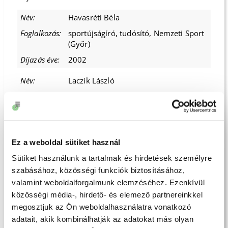
Havasréti Béla
sportújságíró, tudósító, Nemzeti Sport
(Győr)
2002
Laczik László
elnök, Győri Lövész Klub
2003
Horváth Cs. Attila
Ez a weboldal sütiket használ
Győr-Moson-Sopron Megyei
Sütiket használunk a tartalmak és hirdetések személyre
Labdarúgó Szövetség társadalmi
elnöke, sportújságíró, Kisalföld napilap
szabásához, közösségi funkciók biztosításához,
(Győr)
valamint weboldalforgalmunk elemzéséhez. Ezenkívül
közösségi média-, hirdető- és elemező partnereinkkel
2004
megosztjuk az Ön weboldalhasználatra vonatkozó
Borkai Zsolt
adatait, akik kombinálhatják az adatokat más olyan