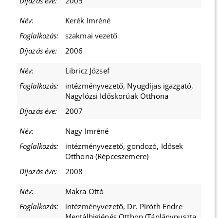
2005
Kerék Imréné
szakmai vezető
2006
Libricz József
intézményvezető, Nyugdíjas igazgató,
Nagylózsi Időskorúak Otthona
2007
Nagy Imréné
intézményvezető, gondozó, Idősek
Otthona (Répceszemere)
2008
Makra Ottó
intézményvezető, Dr. Piróth Endre
Mentálhigiénés Otthon (Táplánypuszta