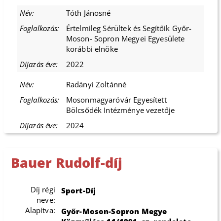
Tóth Jánosné
Értelmileg Sérültek és Segítőik Győr-
Moson- Sopron Megyei Egyesülete
korábbi elnöke
2022
Radányi Zoltánné
Mosonmagyaróvár Egyesített
Bölcsődék Intézménye vezetője
2024
Bauer Rudolf-díj
Díj régi
Sport-Díj
neve:
Alapítva:
Győr-Moson-Sopron Megye