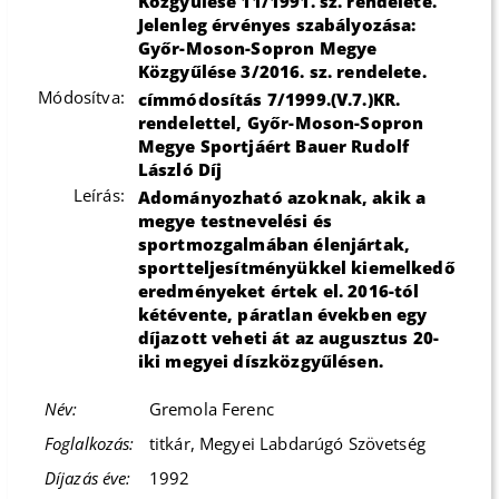
Közgyűlése 11/1991. sz. rendelete.
Jelenleg érvényes szabályozása:
Győr-Moson-Sopron Megye
Közgyűlése 3/2016. sz. rendelete.
Módosítva:
címmódosítás 7/1999.(V.7.)KR.
rendelettel, Győr-Moson-Sopron
Megye Sportjáért Bauer Rudolf
László Díj
Leírás:
Adományozható azoknak, akik a
megye testnevelési és
sportmozgalmában élenjártak,
sportteljesítményükkel kiemelkedő
eredményeket értek el. 2016-tól
kétévente, páratlan években egy
díjazott veheti át az augusztus 20-
iki megyei díszközgyűlésen.
Gremola Ferenc
titkár, Megyei Labdarúgó Szövetség
1992