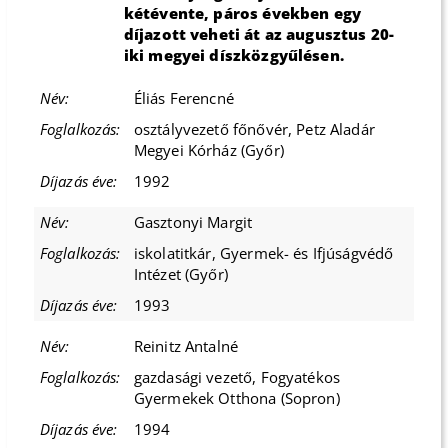
kétévente, páros években egy
díjazott veheti át az augusztus 20-
iki megyei díszközgyűlésen.
Éliás Ferencné
osztályvezető főnővér, Petz Aladár
Megyei Kórház (Győr)
1992
Gasztonyi Margit
iskolatitkár, Gyermek- és Ifjúságvédő
Intézet (Győr)
1993
Reinitz Antalné
gazdasági vezető, Fogyatékos
Gyermekek Otthona (Sopron)
1994