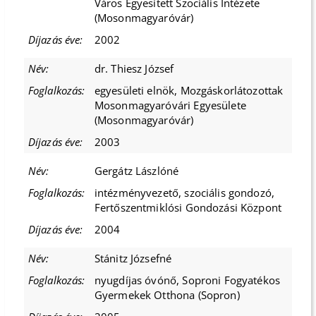
Város Egyesített Szociális Intézete
(Mosonmagyaróvár)
2002
dr. Thiesz József
egyesületi elnök, Mozgáskorlátozottak
Mosonmagyaróvári Egyesülete
(Mosonmagyaróvár)
2003
Gergátz Lászlóné
intézményvezető, szociális gondozó,
Fertőszentmiklósi Gondozási Központ
2004
Stánitz Józsefné
nyugdíjas óvónő, Soproni Fogyatékos
Gyermekek Otthona (Sopron)