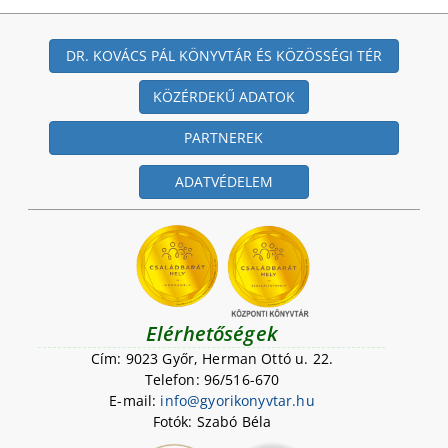
DR. KOVÁCS PÁL KÖNYVTÁR ÉS KÖZÖSSÉGI TÉR
KÖZÉRDEKŰ ADATOK
PARTNEREK
ADATVÉDELEM
Elérhetőségek
Cím: 9023 Győr, Herman Ottó u. 22.
Telefon: 96/516-670
E-mail:
i
n
f
o
@
g
y
o
r
i
k
o
n
y
v
t
a
r
.
h
u
Fotók: Szabó Béla