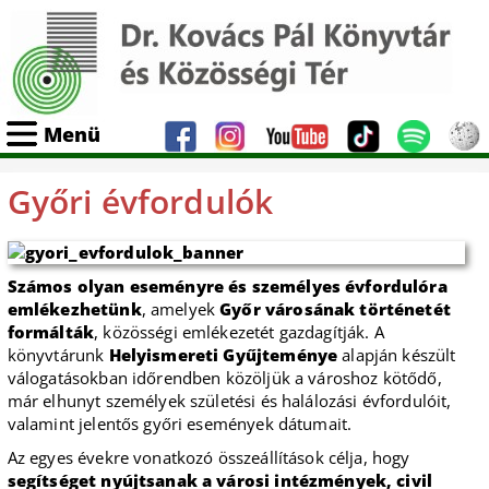
Menü
Győri évfordulók
Számos olyan eseményre és személyes évfordulóra
emlékezhetünk
, amelyek
Győr városának történetét
formálták
, közösségi emlékezetét gazdagítják. A
könyvtárunk
Helyismereti Gyűjteménye
alapján készült
válogatásokban időrendben közöljük a városhoz kötődő,
már elhunyt személyek születési és halálozási évfordulóit,
valamint jelentős győri események dátumait.
Az egyes évekre vonatkozó összeállítások célja, hogy
segítséget nyújtsanak a városi intézmények, civil