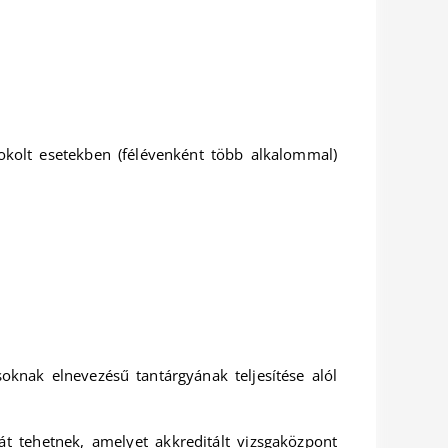
dokolt esetekben (félévenként több alkalommal)
knak elnevezésű tantárgyának teljesítése alól
t tehetnek, amelyet akkreditált vizsgaközpont