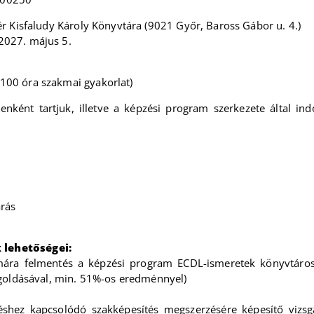
r Kisfaludy Károly Könyvtára (9021 Győr, Baross Gábor u. 4.)
2027. május 5.
100 óra szakmai gyakorlat)
nként tartjuk, illetve a képzési program szerkezete által in
árás
 lehetőségei:
ára felmentés a képzési program ECDL-ismeretek könyvtároso
egoldásával, min. 51%-os eredménnyel)
hez kapcsolódó szakképesítés megszerzésére képesítő vizsgá