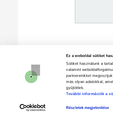
Ez a weboldal sütiket has
DR. KOVÁCS PÁL KÖNYVTÁR ÉS KÖZÖS
Sütiket használunk a tart
valamint weboldalforgalm
partnereinkkel megosztjuk
más olyan adatokkal, amel
gyűjtöttek.
További információk a sü
Részletek megjelenítése