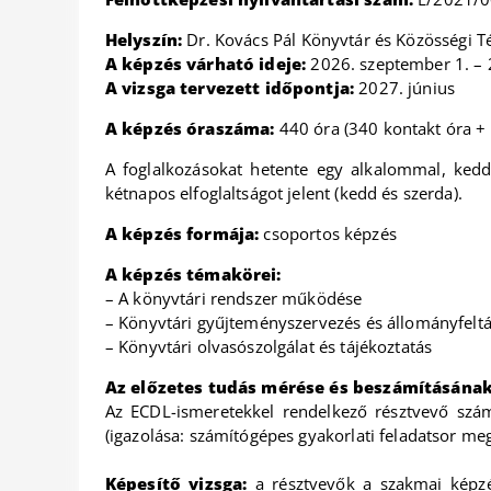
Helyszín:
Dr. Kovács Pál Könyvtár és Közösségi Té
A képzés várható ideje:
2026. szeptember 1. – 
A vizsga tervezett időpontja:
2027. június
A képzés óraszáma:
440 óra (340 kontakt óra + 
A foglalkozásokat hetente egy alkalommal, kedde
kétnapos elfoglaltságot jelent (kedd és szerda).
A képzés formája:
csoportos képzés
A képzés témakörei:
– A könyvtári rendszer működése
– Könyvtári gyűjteményszervezés és állományfelt
– Könyvtári olvasószolgálat és tájékoztatás
Az előzetes tudás mérése és beszámításának
Az ECDL-ismeretekkel rendelkező résztvevő szám
(igazolása: számítógépes gyakorlati feladatsor m
Képesítő vizsga:
a résztvevők a szakmai képzés