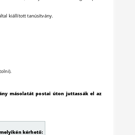
al kiállított tanúsítvány.
olni).
vány másolatát postai úton juttassák el az
amelyikén kérhető: