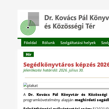
Főoldal
Rólunk
Szolgáltatási helyek
Szol
Hír
Segédkönyvtáros képzés 202
Jelentkezési határidő: 2026. július 30.
A
Dr. Kovács Pál Könyvtár és Közösségi
programkövetelmény alapján
meghirdeti segéd
Felnőttképzési nyilvántartási szám:
E/2021/