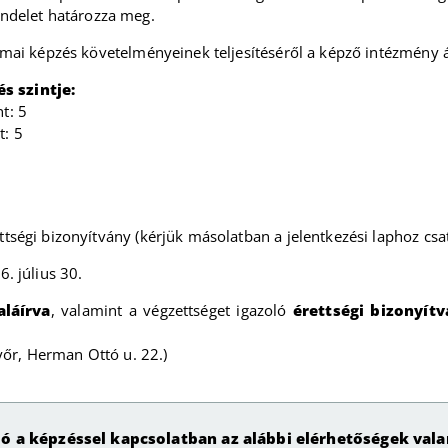
delet határozza meg.
mai képzés követelményeinek teljesítéséről a képző intézmény ált
 szintje:
t: 5
t: 5
ttségi bizonyítvány (kérjük másolatban a jelentkezési laphoz csat
6. július 30.
aláírva
, valamint a végzettséget igazoló
érettségi bizonyít
yőr, Herman Ottó u. 22.)
ó a képzéssel kapcsolatban az alábbi elérhetőségek val