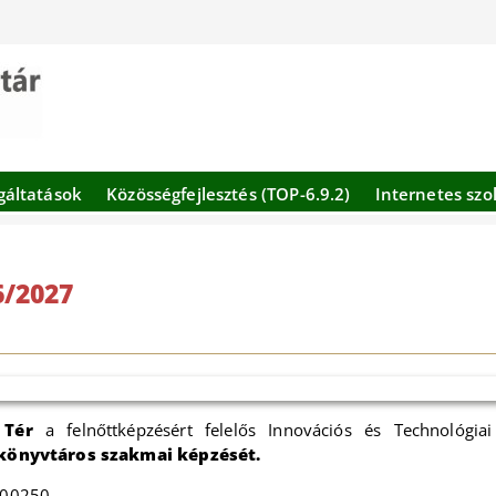
gáltatások
Közösségfejlesztés (TOP-6.9.2)
Internetes szo
6/2027
 Tér
a felnőttképzésért felelős Innovációs és Technológiai
könyvtáros szakmai képzését.
000250