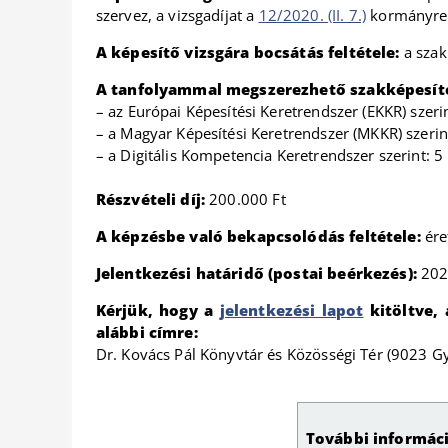
szervez, a vizsgadíjat a
12/2020. (II. 7.)
kormányren
A képesítő vizsgára bocsátás feltétele:
a szak
A tanfolyammal megszerezhető szakképesítés
– az Európai Képesítési Keretrendszer (EKKR) szerin
– a Magyar Képesítési Keretrendszer (MKKR) szerin
– a Digitális Kompetencia Keretrendszer szerint: 5
Részvételi díj:
200.000 Ft
A képzésbe való bekapcsolódás feltétele:
ére
Jelentkezési határidő (postai beérkezés):
202
Kérjük, hogy a
jelentkezési lapot
kitöltve, 
alábbi címre:
Dr. Kovács Pál Könyvtár és Közösségi Tér (9023 G
További informáci