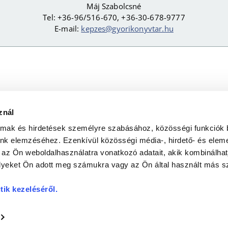
Máj Szabolcsné
Tel: +36-96/516-670, +36-30-678-9777
E-mail:
kepzes@gyorikonyvtar.hu
znál
SÉGI TÉR
KÖZÉRDEKŰ ADATOK
almak és hirdetések személyre szabásához, közösségi funkciók 
unk elemzéséhez. Ezenkívül közösségi média-, hirdető- és elem
ADATVÉDELEM
 az Ön weboldalhasználatra vonatkozó adatait, akik kombinálhat
yeket Ön adott meg számukra vagy az Ön által használt más sz
Elérhetőségek
tik kezeléséről
.
Cím: 9023 Győr, Herman Ottó u. 22.
Telefon: 96/516-670
E-mail:
i
n
f
o
@
g
y
o
r
i
k
o
n
y
v
t
a
r
.
h
u
Fotók: Szabó Béla