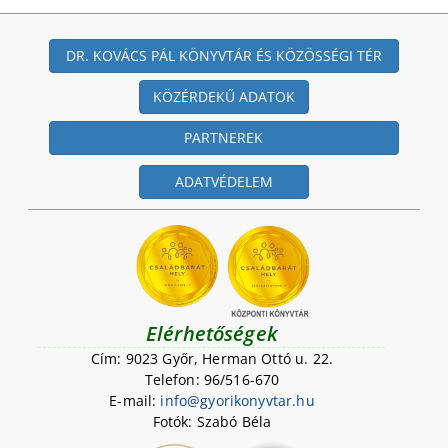
DR. KOVÁCS PÁL KÖNYVTÁR ÉS KÖZÖSSÉGI TÉR
KÖZÉRDEKŰ ADATOK
PARTNEREK
ADATVÉDELEM
Elérhetőségek
Cím: 9023 Győr, Herman Ottó u. 22.
Telefon: 96/516-670
E-mail:
i
n
f
o
@
g
y
o
r
i
k
o
n
y
v
t
a
r
.
h
u
Fotók: Szabó Béla