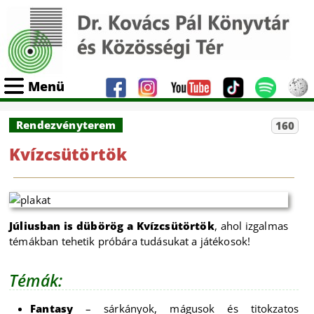
Menü
Rendezvényterem
160
Kvízcsütörtök
Júliusban is dübörög a Kvízcsütörtök
, ahol izgalmas
témákban tehetik próbára tudásukat a játékosok!
Témák:
Fantasy
– sárkányok, mágusok és titokzatos