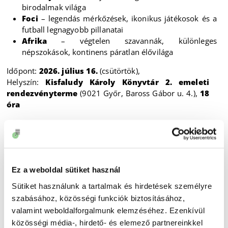
birodalmak világa
Foci
– legendás mérkőzések, ikonikus játékosok és a
futball legnagyobb pillanatai
Afrika
– végtelen szavannák, különleges
népszokások, kontinens páratlan élővilága
Időpont:
2026. július 16.
(csütörtök),
Helyszín:
Kisfaludy Károly Könyvtár 2. emeleti
rendezvényterme
(9021 Győr, Baross Gábor u. 4.),
18
óra
Az esemény batyus jellegű, így az ételről és italról a
résztvevők gondoskodnak.
A program ingyenes
, de
regisztrációhoz kötött >>
Szeretettel várjuk 2-6 fős csapatok jelentkezését!
Ez a weboldal sütiket használ
Sütiket használunk a tartalmak és hirdetések személyre
szabásához, közösségi funkciók biztosításához,
valamint weboldalforgalmunk elemzéséhez. Ezenkívül
közösségi média-, hirdető- és elemező partnereinkkel