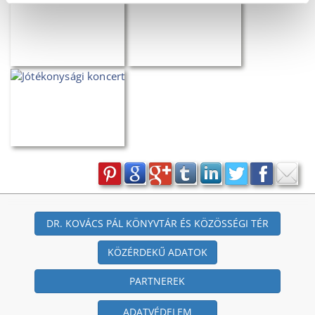
DR. KOVÁCS PÁL KÖNYVTÁR ÉS KÖZÖSSÉGI TÉR
KÖZÉRDEKŰ ADATOK
PARTNEREK
ADATVÉDELEM