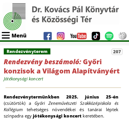
Menü
Rendezvényterem
207
Rendezvény beszámoló:
Győri
konzisok a Világom Alapítványért
Jótékonysági koncert
Rendezvénytermünkben 2025. június 25-én
(csütörtök) a
Győri Zeneművészeti Szakközépiskola és
Kollégium
tehetséges növendékei és tanárai léptek
színpadra egy
jótékonysági koncert
keretében.