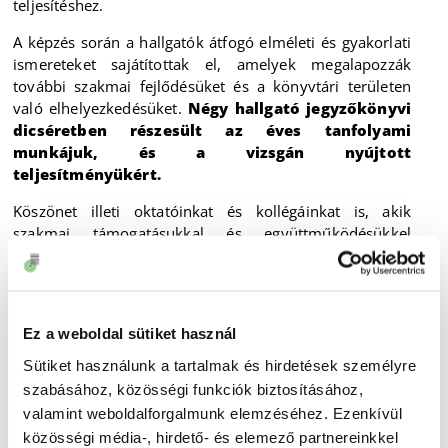
teljesítéshez.
A képzés során a hallgatók átfogó elméleti és gyakorlati
ismereteket sajátítottak el, amelyek megalapozzák
további szakmai fejlődésüket és a könyvtári területen
való elhelyezkedésüket.
Négy hallgató jegyzőkönyvi
dicséretben részesült az éves tanfolyami
munkájuk, és a vizsgán nyújtott
teljesítményükért.
Köszönet illeti oktatóinkat és kollégáinkat is, akik
szakmai támogatásukkal és együttműködésükkel
hozzájárultak a képzés eredményességéhez.
A friss segédkönyvtárosoknak sok sikert kívánunk
további pályájukon, és bízunk benne, hogy a jövőben is
Ez a weboldal sütiket használ
találkozunk velük a könyvtári szolgáltatások világában.
Sütiket használunk a tartalmak és hirdetések személyre
2026.06.17
szabásához, közösségi funkciók biztosításához,
valamint weboldalforgalmunk elemzéséhez. Ezenkívül
közösségi média-, hirdető- és elemező partnereinkkel