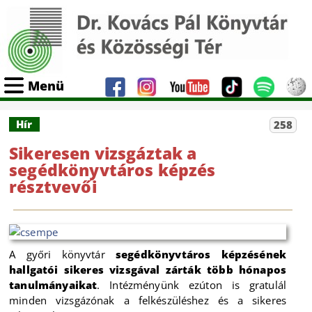
Menü
Hír
258
Sikeresen vizsgáztak a
segédkönyvtáros képzés
résztvevői
A győri könyvtár
segédkönyvtáros képzésének
hallgatói sikeres vizsgával zárták több hónapos
tanulmányaikat
. Intézményünk ezúton is gratulál
minden vizsgázónak a felkészüléshez és a sikeres