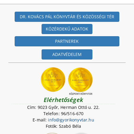
DR. KOVÁCS PÁL KÖNYVTÁR ÉS KÖZÖSSÉGI TÉR
KÖZÉRDEKŰ ADATOK
PARTNEREK
ADATVÉDELEM
Elérhetőségek
Cím: 9023 Győr, Herman Ottó u. 22.
Telefon: 96/516-670
E-mail:
i
n
f
o
@
g
y
o
r
i
k
o
n
y
v
t
a
r
.
h
u
Fotók: Szabó Béla