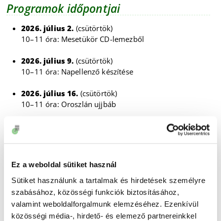
Programok időpontjai
2026. július 2.
(csütörtök)
10–11 óra: Mesetükör CD-lemezből
2026. július 9.
(csütörtök)
10–11 óra: Napellenző készítése
2026. július 16.
(csütörtök)
10–11 óra: Oroszlán ujjbáb
2026. július 23.
(csütörtök)
10–11 óra: Legyező készítés
2026. július 30.
(csütörtök)
Ez a weboldal sütiket használ
10–11 óra: Esőbot készítése
Sütiket használunk a tartalmak és hirdetések személyre
2026. augusztus 6.
(csütörtök)
szabásához, közösségi funkciók biztosításához,
10–11 óra: Polip papírból
valamint weboldalforgalmunk elemzéséhez. Ezenkívül
közösségi média-, hirdető- és elemező partnereinkkel