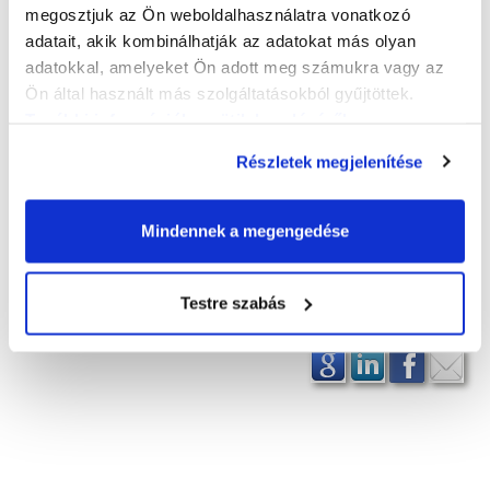
2026. augusztus 13.
(csütörtök)
megosztjuk az Ön weboldalhasználatra vonatkozó
10–11 óra: Nyelvöltögető béka
adatait, akik kombinálhatják az adatokat más olyan
adatokkal, amelyeket Ön adott meg számukra vagy az
2026. augusztus 27.
(csütörtök)
Ön által használt más szolgáltatásokból gyűjtöttek.
10–11 óra: Fűfej készítése
További információk a sütik kezeléséről
.
Helyszín:
Dr. Kovács Pál Könyvtár és Közösségi Tér
Részletek megjelenítése
– Gyermekkönyvtár
(2023 Győr, Herman Ottó u. 22.)
A foglalkozások ingyenesek, de előzetes
regisztrációhoz kötöttek.
Jelentkezni a könyvtár
Mindennek a megengedése
honlapján, a
Rendezvényeink
menüpont alatt az
aktuális programnál lehet.
Testre szabás
A programváltoztatás jogát fenntartjuk.