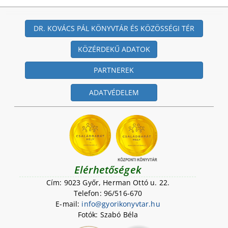
DR. KOVÁCS PÁL KÖNYVTÁR ÉS KÖZÖSSÉGI TÉR
KÖZÉRDEKŰ ADATOK
PARTNEREK
ADATVÉDELEM
Elérhetőségek
Cím: 9023 Győr, Herman Ottó u. 22.
Telefon: 96/516-670
E-mail:
i
n
f
o
@
g
y
o
r
i
k
o
n
y
v
t
a
r
.
h
u
Fotók: Szabó Béla