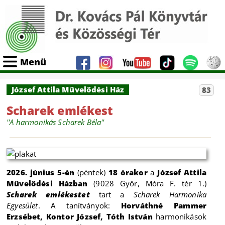
Menü
József Attila Művelődési Ház
83
Scharek emlékest
''A harmonikás Scharek Béla''
2026. június 5-én
(péntek)
18 órakor
a
József Attila
Művelődési Házban
(9028 Győr, Móra F. tér 1.)
Scharek emlékestet
tart a
Scharek Harmonika
Egyesület
. A tanítványok:
Horváthné Pammer
Erzsébet, Kontor József, Tóth István
harmonikások