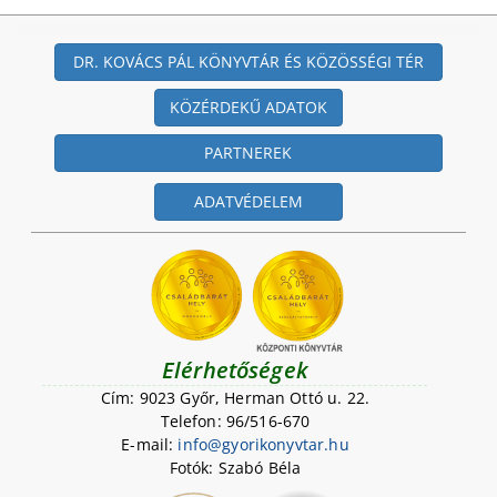
DR. KOVÁCS PÁL KÖNYVTÁR ÉS KÖZÖSSÉGI TÉR
KÖZÉRDEKŰ ADATOK
PARTNEREK
ADATVÉDELEM
Elérhetőségek
Cím: 9023 Győr, Herman Ottó u. 22.
Telefon: 96/516-670
E-mail:
i
n
f
o
@
g
y
o
r
i
k
o
n
y
v
t
a
r
.
h
u
Fotók: Szabó Béla