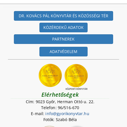
DR. KOVÁCS PÁL KÖNYVTÁR ÉS KÖZÖSSÉGI TÉR
KÖZÉRDEKŰ ADATOK
PARTNEREK
ADATVÉDELEM
Elérhetőségek
Cím: 9023 Győr, Herman Ottó u. 22.
Telefon: 96/516-670
E-mail:
i
n
f
o
@
g
y
o
r
i
k
o
n
y
v
t
a
r
.
h
u
Fotók: Szabó Béla