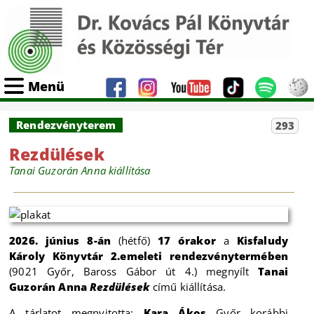
Menü
Rendezvényterem
293
Rezdülések
Tanai Guzorán Anna kiállítása
2026. június 8-án
(hétfő)
17 órakor
a
Kisfaludy
Károly Könyvtár 2.emeleti rendezvénytermében
(9021 Győr, Baross Gábor út 4.) megnyílt
Tanai
Guzorán Anna
Rezdülések
című kiállítása.
A tárlatot megnyitotta:
Kara Ákos
Győr korábbi