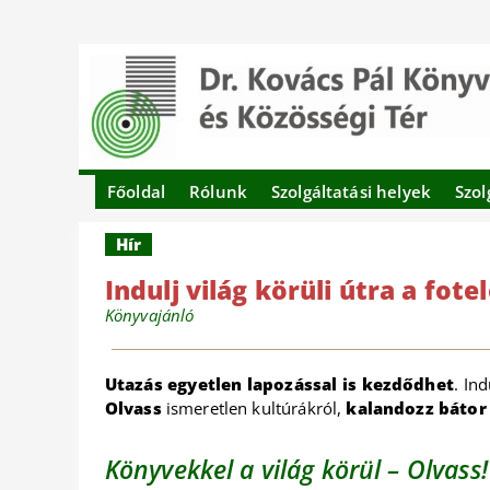
Főoldal
Rólunk
Szolgáltatási helyek
Szol
Hír
Indulj világ körüli útra a fote
Könyvajánló
Utazás egyetlen lapozással is kezdődhet
. Ind
Olvass
ismeretlen kultúrákról,
kalandozz bátor 
Könyvekkel a világ körül – Olvass