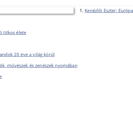
1.
Kenézlői Eszter: Európ
 titkos élete
andok 20 éve a világ körül
: írók, művészek és zenészek nyomában
e