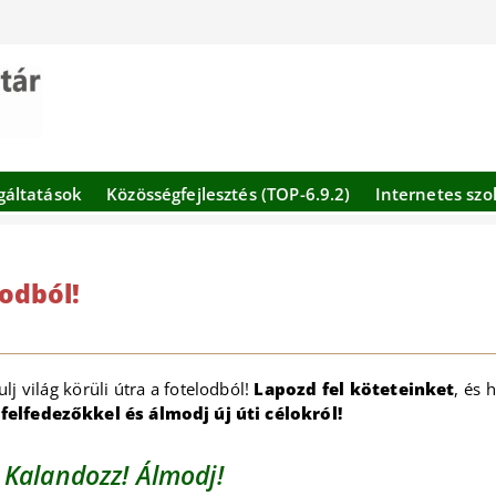
gáltatások
Közösségfejlesztés (TOP-6.9.2)
Internetes szo
lodból!
ulj világ körüli útra a fotelodból!
Lapozd fel köteteinket
, és 
felfedezőkkel és álmodj új úti célokról!
! Kalandozz! Álmodj!