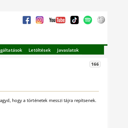
lgáltatások
Letöltések
Javaslatok
166
hagyd, hogy a történetek messzi tájra repítsenek.