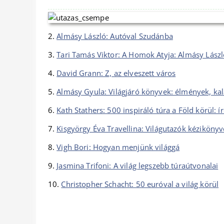
2.
Almásy László: Autóval Szudánba
3.
Tari Tamás Viktor: A Homok Atyja: Almásy László
4.
David Grann: Z, az elveszett város
5.
Almásy Gyula: Világjáró könyvek: élmények, kal
6.
Kath Stathers: 500 inspiráló túra a Föld körül
7.
Kisgyörgy Éva Travellina: Világutazók kézikönyv
8.
Vigh Bori: Hogyan menjünk világgá
9.
Jasmina Trifoni: A világ legszebb túraútvonalai
10.
Christopher Schacht: 50 euróval a világ körül