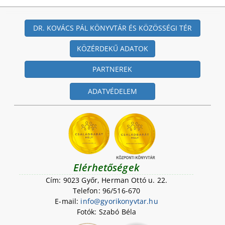
DR. KOVÁCS PÁL KÖNYVTÁR ÉS KÖZÖSSÉGI TÉR
KÖZÉRDEKŰ ADATOK
PARTNEREK
ADATVÉDELEM
Elérhetőségek
Cím: 9023 Győr, Herman Ottó u. 22.
Telefon: 96/516-670
E-mail:
i
n
f
o
@
g
y
o
r
i
k
o
n
y
v
t
a
r
.
h
u
Fotók: Szabó Béla