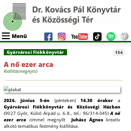
Menü
Gyárvárosi Fiókkönyvtár
154
A nő ezer arca
Kiállításmegnyitó
2026. június 5-én
(pénteken)
16.30 órakor
a
Gyárvárosi Fiókkönyvtár és Közösségi Házban
(9027 Győr, Külső Árpád u. 6-8., tel.: 96/314-045)
A nő
ezer arca
címmel megnyílt
Juhász Ágnes
kreatív
alkotó tematikus festmény kiállítása.