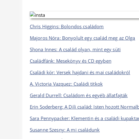
Chris Higgins: Bolondos családom
Majoros Nóra: Bonyolult egy család meg az Olga
Shona Innes: A család olyan, mint egy süti
Családfánk: Mesekönyv és CD egyben
Családi kör: Versek hajdani és mai családokról
A. Victoria Vazquez: Családi titkok
Gerald Durrell: Családom és egyéb állatfajták
Erin Soderberg: A Dili család: Isten hozott Normal
Sara Pennypacker: Klementin és a családi kupakta
Susanne Szesny: A mi családunk