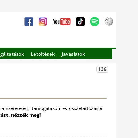
lgáltatások
Letöltések
Javaslatok
136
p a szereteten, támogatáson és összetartozáson
ást, nézzék meg!