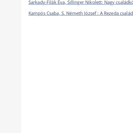
Sarkady-Filák Éva, Sillinger Nikolett: Nagy család
Kampós Csaba, S. Németh József : A Rezeda család 