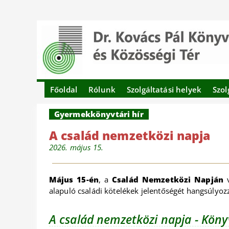
Főoldal
Rólunk
Szolgáltatási helyek
Szol
Gyermekkönyvtári hír
A család nemzetközi napja
2026. május 15.
Május 15-én
, a
Család Nemzetközi Napján
v
alapuló családi kötelékek jelentőségét hangsúlyoz
A család nemzetközi napja - Köny