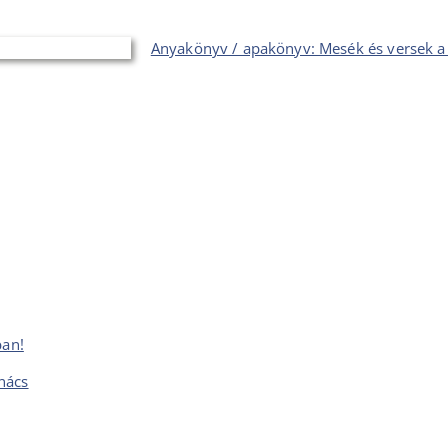
Anyakönyv / apakönyv: Mesék és versek a 
ban!
nács