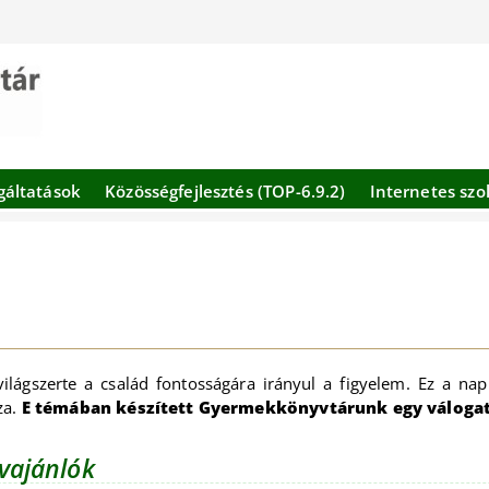
gáltatások
Közösségfejlesztés (TOP-6.9.2)
Internetes szo
ilágszerte a család fontosságára irányul a figyelem. Ez a na
za.
E témában készített Gyermekkönyvtárunk egy válogat
vajánlók