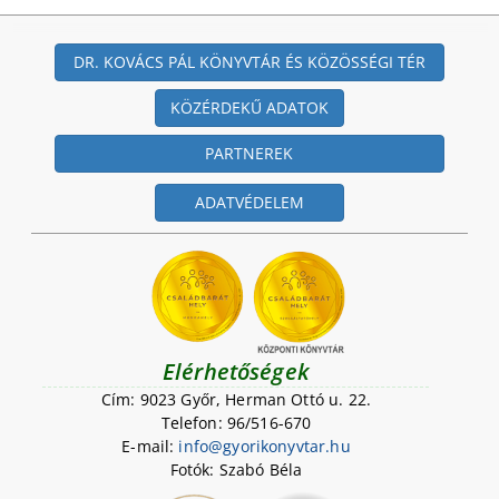
DR. KOVÁCS PÁL KÖNYVTÁR ÉS KÖZÖSSÉGI TÉR
KÖZÉRDEKŰ ADATOK
PARTNEREK
ADATVÉDELEM
Elérhetőségek
Cím: 9023 Győr, Herman Ottó u. 22.
Telefon: 96/516-670
E-mail:
i
n
f
o
@
g
y
o
r
i
k
o
n
y
v
t
a
r
.
h
u
Fotók: Szabó Béla