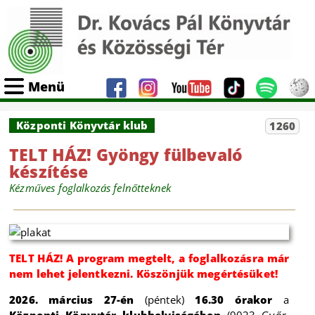
Menü
Központi Könyvtár klub
1260
TELT HÁZ! Gyöngy fülbevaló
készítése
Kézműves foglalkozás felnőtteknek
TELT HÁZ! A program megtelt, a foglalkozásra már
nem lehet jelentkezni. Köszönjük megértésüket!
2026. március 27-én
(péntek)
16.30 órakor
a