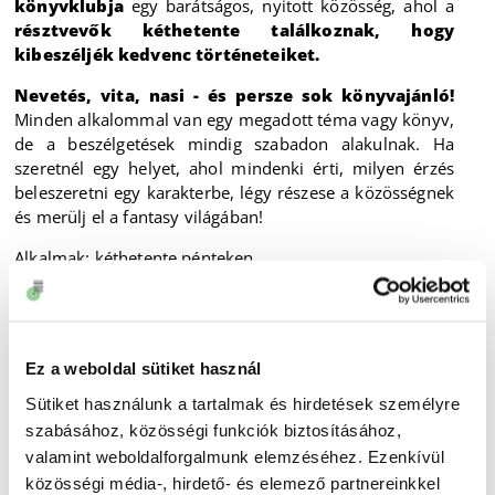
könyvklubja
egy barátságos, nyitott közösség, ahol a
résztvevők kéthetente találkoznak, hogy
kibeszéljék kedvenc történeteiket.
Nevetés, vita, nasi - és persze sok könyvajánló!
Minden alkalommal van egy megadott téma vagy könyv,
de a beszélgetések mindig szabadon alakulnak. Ha
szeretnél egy helyet, ahol mindenki érti, milyen érzés
beleszeretni egy karakterbe, légy részese a közösségnek
és merülj el a fantasy világában!
Alkalmak: kéthetente pénteken.
Következő alkalom:
Ez a weboldal sütiket használ
Időpont:
2026.02. 06.
(péntek),
17 óra
Helyszín:
Kisfaludy Károly Könyvtár, Muzeális
Sütiket használunk a tartalmak és hirdetések személyre
gyűjtemény előtere
(9021 Győr, Baross Gábor út 4.)
szabásához, közösségi funkciók biztosításához,
valamint weboldalforgalmunk elemzéséhez. Ezenkívül
A belépés díjmentes, de könyvtári beiratkozáshoz
közösségi média-, hirdető- és elemező partnereinkkel
kötött!