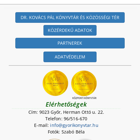
DR. KOVÁCS PÁL KÖNYVTÁR ÉS KÖZÖSSÉGI TÉR
KÖZÉRDEKŰ ADATOK
PARTNEREK
ADATVÉDELEM
Elérhetőségek
Cím: 9023 Győr, Herman Ottó u. 22.
Telefon: 96/516-670
E-mail:
i
n
f
o
@
g
y
o
r
i
k
o
n
y
v
t
a
r
.
h
u
Fotók: Szabó Béla