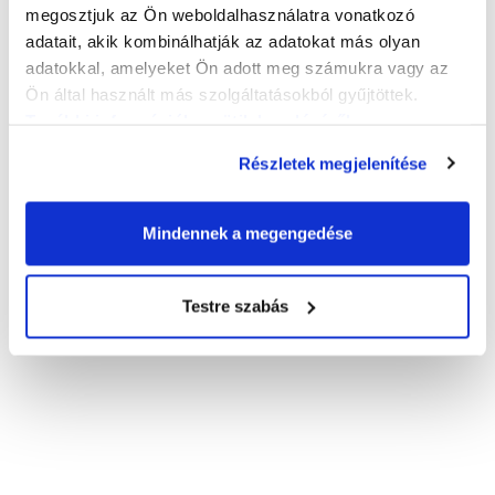
megosztjuk az Ön weboldalhasználatra vonatkozó
adatait, akik kombinálhatják az adatokat más olyan
Sok szeretettel várunk mindenkit!
adatokkal, amelyeket Ön adott meg számukra vagy az
Ön által használt más szolgáltatásokból gyűjtöttek.
További információk a sütik kezeléséről
.
Részletek megjelenítése
Mindennek a megengedése
Testre szabás