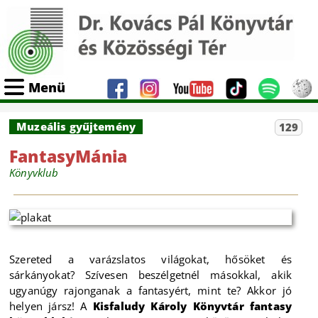
Menü
Muzeális gyűjtemény
129
FantasyMánia
Könyvklub
Szereted a varázslatos világokat, hősöket és
sárkányokat? Szívesen beszélgetnél másokkal, akik
ugyanúgy rajonganak a fantasyért, mint te? Akkor jó
helyen jársz! A
Kisfaludy Károly Könyvtár fantasy