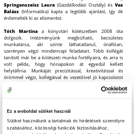
Springenszeisz Laura
(Gazdálkodási Osztály) és
Vas
Balázs
(Informatika) kapta a legtöbb ajánlást, így ők
érdemelték ki az elismerést.
Tóth Martina
a könyvtári kötészetben 2008 óta
dolgozik. Intézményünk megbízható, becsületes
munkatársa, aki szinte láthatatlanul, önállóan,
szerényen végzi mindennapi feladatait. Több kollégát
tanított már be a kötészeti munka fortélyaira, és arra is
volt példa, hogy hónapokon át egyedül kellett
helytállnia. Munkáját precizitással, kreativitással és
örömmel végzi, kollégáival és vezetőivel jó kapcsolatot
ápol.
Springenszeisz Laura
2016 óta erősíti a Gazdálkodási
Osztály csapatát. Munkájában pontos, precíz,
lelkiismeretes, remek szervező, a közösségi élet
Ez a weboldal sütiket használ
motorja. A munkatársaival szemben közvetlen és
Sütiket használunk a tartalmak és hirdetések személyre
segítőkész. Munkáját becsülettel végzi, a rábízott
szabásához, közösségi funkciók biztosításához,
feladatokat mindig határidőre megoldja.