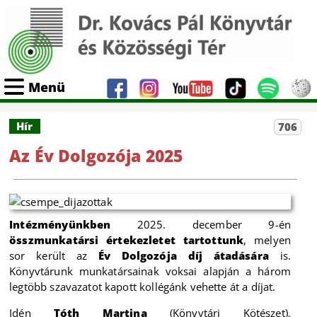
Menü
Hír
706
Az Év Dolgozója 2025
Intézményünkben
2025. december 9-én
összmunkatársi értekezletet tartottunk
, melyen
sor került az
Év Dolgozója díj átadására
is.
Könyvtárunk munkatársainak voksai alapján a három
legtöbb szavazatot kapott kollégánk vehette át a díjat.
Idén
Tóth Martina
(Könyvtári Kötészet),