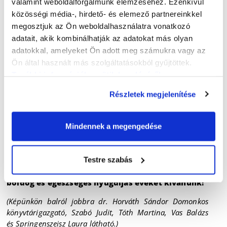
valamint weboldalforgalmunk elemzéséhez. Ezenkívül
közösségi média-, hirdető- és elemező partnereinkkel
Vas Balázs
2001 óta segíti intézményünk informatikai
működését, feladatait az évek során mindig
megosztjuk az Ön weboldalhasználatra vonatkozó
megbízhatóan és jól végezte, rugalmasan alkalmazkodik
adatait, akik kombinálhatják az adatokat más olyan
a változó helyzetekhez, jól terhelhető. Hatékonyan részt
adatokkal, amelyeket Ön adott meg számukra vagy az
vesz az informatikai átalakítások megtervezésében és
Ön által használt más szolgáltatásokból gyűjtöttek.
megvalósításában. Vidám modorával megkönnyíti a
További információk a sütik kezeléséről
.
kommunikációt, tudására mindig számíthatunk.
Együttműködő és segítőkész, igazi csapatjátékos.
Részletek megjelenítése
Egyúttal nyugdíjba vonulása alkalmával elbúcsúztattuk
Szabó Juditot
, aki 41 éves könyvtári pályafutása alatt
Mindennek a megengedése
intézményünkben 31 éven keresztül irányította az
Olvasószolgálati Osztályt.
Testre szabás
Gratulálunk kollégáinknak, Juditnak pedig békés,
boldog és egészséges nyugdíjas éveket kívánunk!
(Képünkön balról jobbra dr. Horváth Sándor Domonkos
könyvtárigazgató, Szabó Judit, Tóth Martina, Vas Balázs
és Springenszeisz Laura látható.)