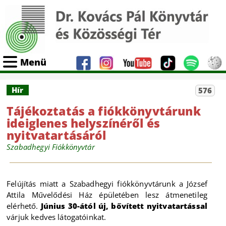
Menü
Hír
576
Tájékoztatás a fiókkönyvtárunk
ideiglenes helyszínéről és
nyitvatartásáról
Szabadhegyi Fiókkönyvtár
Felújítás miatt a Szabadhegyi fiókkönyvtárunk a József
Attila Művelődési Ház épületében lesz átmenetileg
elérhető.
Június 30-ától új, bővített nyitvatartással
várjuk kedves látogatóinkat.