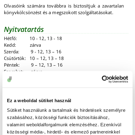
Olvasóink számára továbbra is biztosítjuk a zavartalan
könyvkölcsönzést és a megszokott szolgáltatásokat.
Nyitvatartás
Hétfő: 10 - 12, 13 - 18
Kedd: zárva
Szerda: 9 - 12, 13 – 16
Csütörtök: 10 – 12, 13 – 18
Péntek: 9 – 12, 13 – 16
Szombat: zárva
Vasárnap: zárva
Köszönjük megértésüket és türelmüket!
Ez a weboldal sütiket használ
Könyvtárunk nyitvatartásával és elérhetőségeivel
Sütiket használunk a tartalmak és hirdetések személyre
kapcsolatban további információkat itt
szabásához, közösségi funkciók biztosításához,
olvashatnak >>
valamint weboldalforgalmunk elemzéséhez. Ezenkívül
2025.06.30
közösségi média-, hirdető- és elemező partnereinkkel