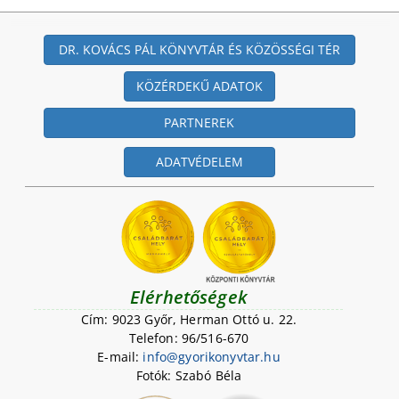
DR. KOVÁCS PÁL KÖNYVTÁR ÉS KÖZÖSSÉGI TÉR
KÖZÉRDEKŰ ADATOK
PARTNEREK
ADATVÉDELEM
Elérhetőségek
Cím: 9023 Győr, Herman Ottó u. 22.
Telefon: 96/516-670
E-mail:
i
n
f
o
@
g
y
o
r
i
k
o
n
y
v
t
a
r
.
h
u
Fotók: Szabó Béla