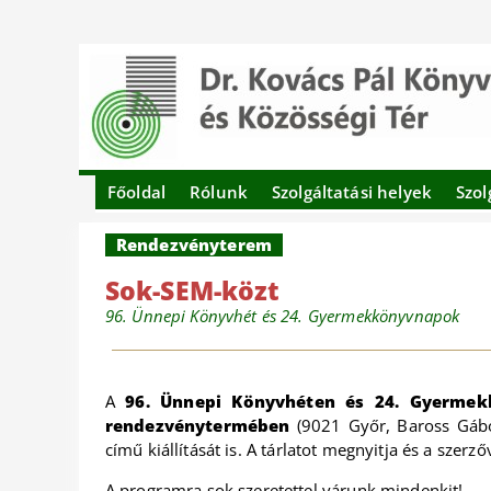
Főoldal
Rólunk
Szolgáltatási helyek
Szol
Rendezvényterem
Sok-SEM-közt
96. Ünnepi Könyvhét és 24. Gyermekkönyvnapok
A
96. Ünnepi Könyvhéten és 24. Gyerme
rendezvénytermében
(9021 Győr, Baross Gábo
című kiállítását is. A tárlatot megnyitja és a szerz
A programra sok szeretettel várunk mindenkit!