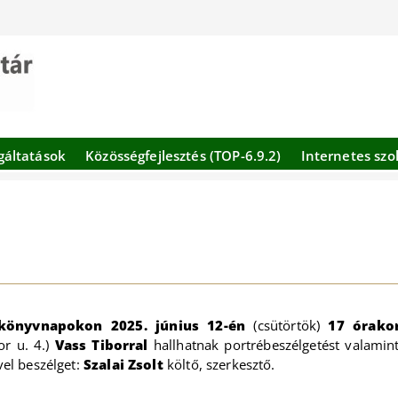
gáltatások
Közösségfejlesztés (TOP-6.9.2)
Internetes szo
kkönyvnapokon
2025. június 12-én
(csütörtök)
17 órako
r u. 4.)
Vass Tiborral
hallhatnak portrébeszélgetést valamin
ővel beszélget:
Szalai Zsolt
költő, szerkesztő.