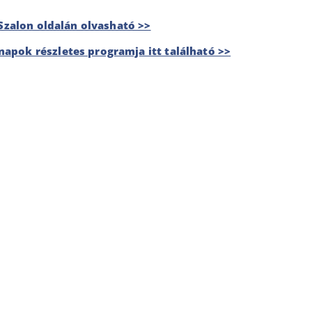
 Szalon oldalán olvasható >>
apok részletes programja itt található >>