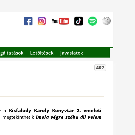
lgáltatások
Letöltések
Javaslatok
407
r
a
Kisfaludy Károly Könyvtár 2. emeleti
t megtekinthetik
Imola végre szóba áll velem