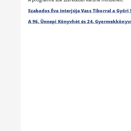
Szabados Éva interjúja Vass Tiborral a Győri
A 96. Ünnepi Könyvhét és 24. Gyermekkönyvn