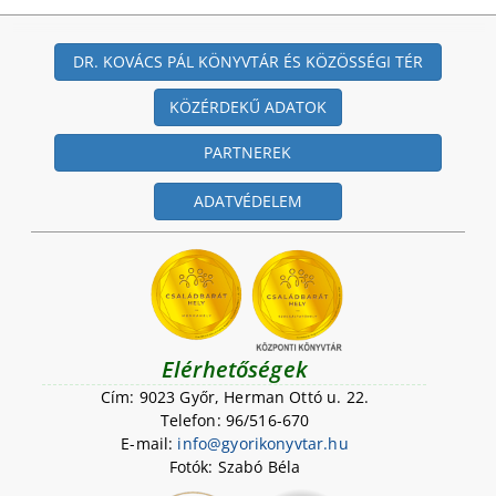
DR. KOVÁCS PÁL KÖNYVTÁR ÉS KÖZÖSSÉGI TÉR
KÖZÉRDEKŰ ADATOK
PARTNEREK
ADATVÉDELEM
Elérhetőségek
Cím: 9023 Győr, Herman Ottó u. 22.
Telefon: 96/516-670
E-mail:
i
n
f
o
@
g
y
o
r
i
k
o
n
y
v
t
a
r
.
h
u
Fotók: Szabó Béla