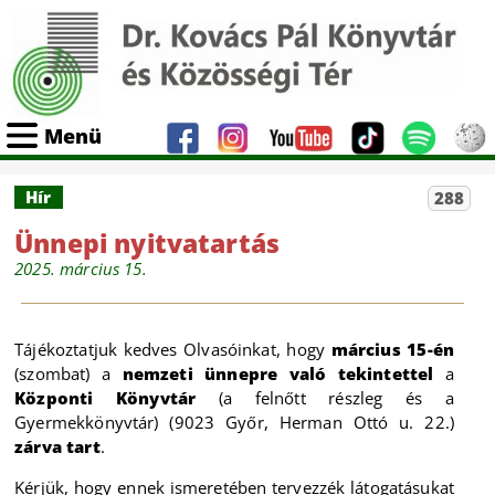
Menü
Hír
288
Ünnepi nyitvatartás
2025. március 15.
Tájékoztatjuk kedves Olvasóinkat, hogy
március 15-én
(szombat) a
nemzeti ünnepre való tekintettel
a
Központi Könyvtár
(a felnőtt részleg és a
Gyermekkönyvtár) (9023 Győr, Herman Ottó u. 22.)
zárva tart
.
Kérjük, hogy ennek ismeretében tervezzék látogatásukat